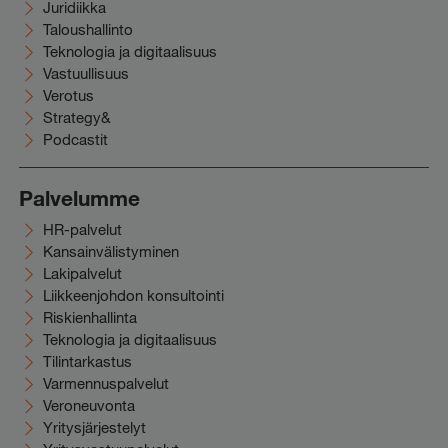
Juridiikka
Taloushallinto
Teknologia ja digitaalisuus
Vastuullisuus
Verotus
Strategy&
Podcastit
Palvelumme
HR-palvelut
Kansainvälistyminen
Lakipalvelut
Liikkeenjohdon konsultointi
Riskienhallinta
Teknologia ja digitaalisuus
Tilintarkastus
Varmennuspalvelut
Veroneuvonta
Yritysjärjestelyt