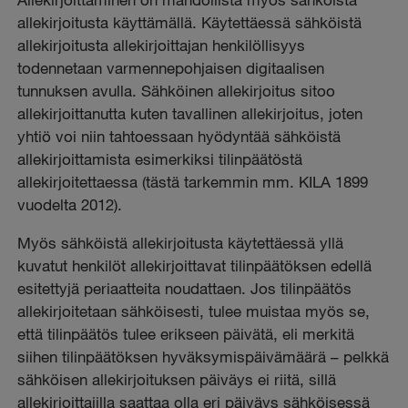
allekirjoitusta käyttämällä. Käytettäessä sähköistä
allekirjoitusta allekirjoittajan henkilöllisyys
todennetaan varmennepohjaisen digitaalisen
tunnuksen avulla. Sähköinen allekirjoitus sitoo
allekirjoittanutta kuten tavallinen allekirjoitus, joten
yhtiö voi niin tahtoessaan hyödyntää sähköistä
allekirjoittamista esimerkiksi tilinpäätöstä
allekirjoitettaessa (tästä tarkemmin mm. KILA 1899
vuodelta 2012).
Myös sähköistä allekirjoitusta käytettäessä yllä
kuvatut henkilöt allekirjoittavat tilinpäätöksen edellä
esitettyjä periaatteita noudattaen. Jos tilinpäätös
allekirjoitetaan sähköisesti, tulee muistaa myös se,
että tilinpäätös tulee erikseen päivätä, eli merkitä
siihen tilinpäätöksen hyväksymispäivämäärä – pelkkä
sähköisen allekirjoituksen päiväys ei riitä, sillä
allekirjoittajilla saattaa olla eri päiväys sähköisessä