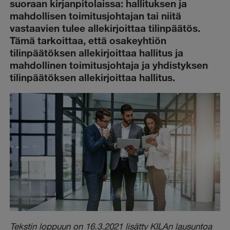
suoraan kirjanpitolaissa: hallituksen ja
mahdollisen toimitusjohtajan tai niitä
vastaavien tulee allekirjoittaa tilinpäätös.
Tämä tarkoittaa, että osakeyhtiön
tilinpäätöksen allekirjoittaa hallitus ja
mahdollinen toimitusjohtaja ja yhdistyksen
tilinpäätöksen allekirjoittaa hallitus.
Tekstin loppuun on 16.3.2021 lisätty KILAn lausuntoa