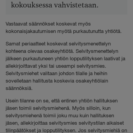
kokouksessa vahvistetaan.
Vastaavat säännökset koskevat myös
kokonaisjakautumisen myötä purkautunutta yhtiötä.
Samat periaatteet koskevat selvitysmenettelyn
kohteena olevaa osakeyhtiötä. Selvitysmenettelyn
jälkeen purkautuneen yhtiön lopputilityksen laativat ja
allekirjoittavat yksi tai useampi selvitysmies.
Selvitysmiehet valitaan johdon tilalle ja heihin
sovelletaan hallitusta koskevia osakeyhtiölain
säännöksiä.
Usein tilanne on se, että entinen yhtiön hallituksen
jäsen toimii selvitysmiehenä. Myös silloin, kun
selvitysmiehenä toimii joku muu kuin hallituksen
jäsen, allekirjoittaa selvitysmies selvitystilan aikaiset
tilinpäätökset ja lopputilityksen. Jos selvitysmiehiä on