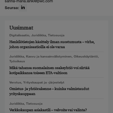
sanna-maria.lanki@pwc.com
Seuraa:
LinkedIn
Uusimmat
Digitalisaatio
,
Juridiikka
,
Tietosuoja
Henkilötietojen käsittely ilman suostumusta – virhe,
johon organisaatioilla ei ole varaa
Juridiikka
,
Kasvu ja kansainvälistyminen
,
Oikeuskäytäntö
,
Työoikeus
Mikä tahansa suomalainen osakeyhtiö voi siirtää
kotipaikkansa toiseen ETA-valtioon
Verotus
,
Yrityskaupat ja -järjestelyt
Omistus- ja yhtiörakenne – kuinka valmistaudut
yrityskauppaan
Juridiikka
,
Tietosuoja
Verkkokaupan asiakastili – velvoite vai valinta?