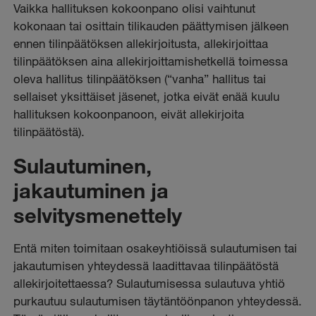
Vaikka hallituksen kokoonpano olisi vaihtunut
kokonaan tai osittain tilikauden päättymisen jälkeen
ennen tilinpäätöksen allekirjoitusta, allekirjoittaa
tilinpäätöksen aina allekirjoittamishetkellä toimessa
oleva hallitus tilinpäätöksen (“vanha” hallitus tai
sellaiset yksittäiset jäsenet, jotka eivät enää kuulu
hallituksen kokoonpanoon, eivät allekirjoita
tilinpäätöstä).
Sulautuminen,
jakautuminen ja
selvitysmenettely
Entä miten toimitaan osakeyhtiöissä sulautumisen tai
jakautumisen yhteydessä laadittavaa tilinpäätöstä
allekirjoitettaessa? Sulautumisessa sulautuva yhtiö
purkautuu sulautumisen täytäntöönpanon yhteydessä.