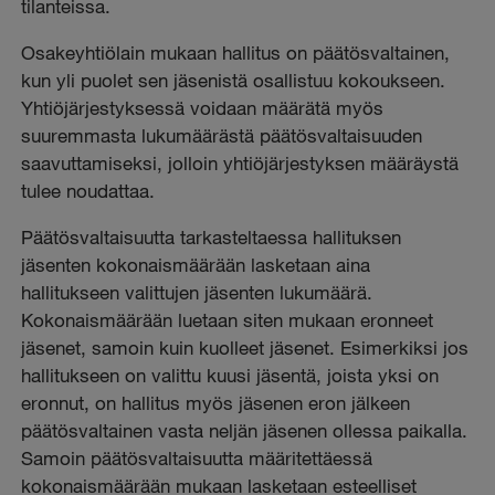
tilanteissa.
Osakeyhtiölain mukaan hallitus on päätösvaltainen,
kun yli puolet sen jäsenistä osallistuu kokoukseen.
Yhtiöjärjestyksessä voidaan määrätä myös
suuremmasta lukumäärästä päätösvaltaisuuden
saavuttamiseksi, jolloin yhtiöjärjestyksen määräystä
tulee noudattaa.
Päätösvaltaisuutta tarkasteltaessa hallituksen
jäsenten kokonaismäärään lasketaan aina
hallitukseen valittujen jäsenten lukumäärä.
Kokonaismäärään luetaan siten mukaan eronneet
jäsenet, samoin kuin kuolleet jäsenet. Esimerkiksi jos
hallitukseen on valittu kuusi jäsentä, joista yksi on
eronnut, on hallitus myös jäsenen eron jälkeen
päätösvaltainen vasta neljän jäsenen ollessa paikalla.
Samoin päätösvaltaisuutta määritettäessä
kokonaismäärään mukaan lasketaan esteelliset