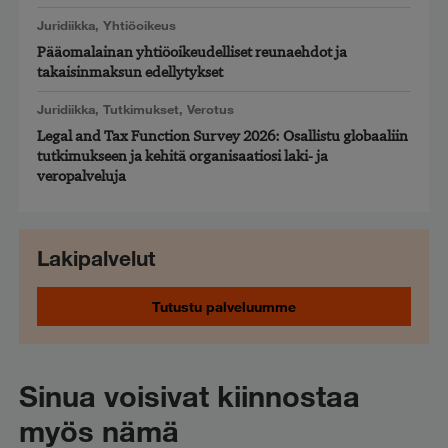
Juridiikka
,
Yhtiöoikeus
Pääomalainan yhtiöoikeudelliset reunaehdot ja
takaisinmaksun edellytykset
Juridiikka
,
Tutkimukset
,
Verotus
Legal and Tax Function Survey 2026: Osallistu globaaliin
tutkimukseen ja kehitä organisaatiosi laki- ja
veropalveluja
Lakipalvelut
Tutustu palveluumme
Sinua voisivat kiinnostaa
myös nämä