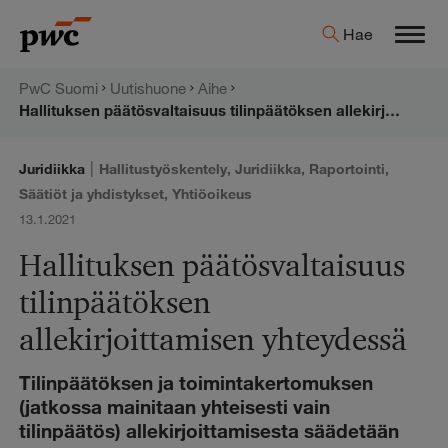
Hyppää
PwC:n
Hae
sisältöön
Men
uutishuone
PwC Suomi
Uutishuone
Aihe
Hallituksen päätösvaltaisuus tilinpäätöksen allekirjoittamisen yhteydessä
|
Juridiikka
Hallitustyöskentely
,
Juridiikka
,
Raportointi
,
Säätiöt ja yhdistykset
,
Yhtiöoikeus
13.1.2021
Hallituksen päätösvaltaisuus
tilinpäätöksen
allekirjoittamisen yhteydessä
Tilinpäätöksen ja toimintakertomuksen
(jatkossa mainitaan yhteisesti vain
tilinpäätös) allekirjoittamisesta säädetään