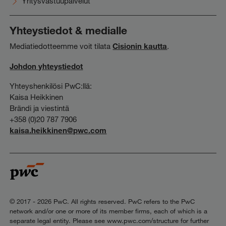
Yritysvastuupalvelut
Yhteystiedot & medialle
Mediatiedotteemme voit tilata
Cisionin kautta
.
Johdon yhteystiedot
Yhteyshenkilösi PwC:llä:
Kaisa Heikkinen
Brändi ja viestintä
+358 (0)20 787 7906
kaisa.heikkinen@pwc.com
© 2017 - 2026 PwC. All rights reserved. PwC refers to the PwC
network and/or one or more of its member firms, each of which is a
separate legal entity. Please see www.pwc.com/structure for further