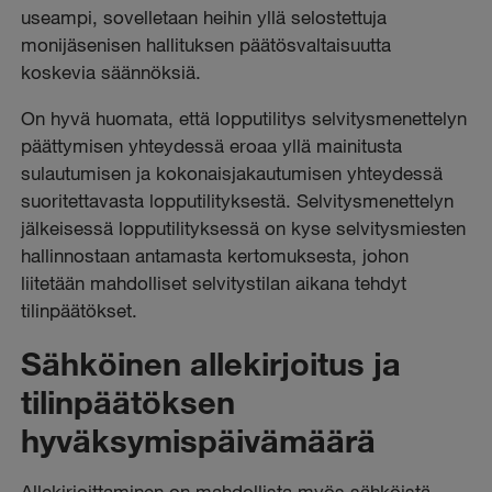
useampi, sovelletaan heihin yllä selostettuja
monijäsenisen hallituksen päätösvaltaisuutta
koskevia säännöksiä.
On hyvä huomata, että lopputilitys selvitysmenettelyn
päättymisen yhteydessä eroaa yllä mainitusta
sulautumisen ja kokonaisjakautumisen yhteydessä
suoritettavasta lopputilityksestä. Selvitysmenettelyn
jälkeisessä lopputilityksessä on kyse selvitysmiesten
hallinnostaan antamasta kertomuksesta, johon
liitetään mahdolliset selvitystilan aikana tehdyt
tilinpäätökset.
Sähköinen allekirjoitus ja
tilinpäätöksen
hyväksymispäivämäärä
Allekirjoittaminen on mahdollista myös sähköistä