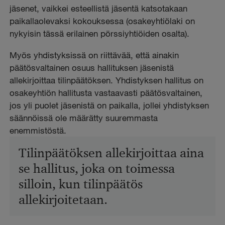
jäsenet, vaikkei esteellistä jäsentä katsotakaan
paikallaolevaksi kokouksessa (osakeyhtiölaki on
nykyisin tässä erilainen pörssiyhtiöiden osalta).
Myös yhdistyksissä on riittävää, että ainakin
päätösvaltainen osuus hallituksen jäsenistä
allekirjoittaa tilinpäätöksen.
Yhdistyksen h
allitus on
osakeyhtiön hallitusta vastaavasti päätösvaltainen,
jos yli puolet jäsenistä on paikalla, jollei yhdistyksen
säännöissä ole määrätty suuremmasta
enemmistöstä.
Tilinpäätöksen allekirjoittaa aina
se hallitus, joka on toimessa
silloin, kun tilinpäätös
allekirjoitetaan.