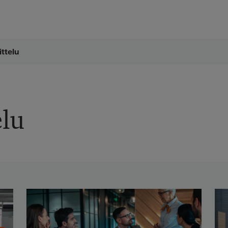
ittelu
elu