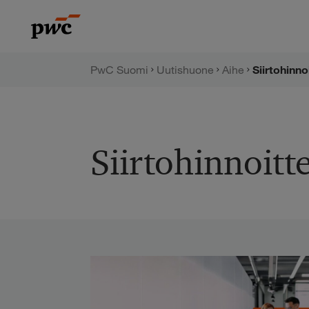
Hyppää
PwC:n
sisältöön
uutishuone
PwC Suomi
Uutishuone
Aihe
Siirtohinno
Siirtohinnoitt