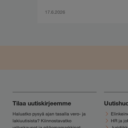
17.6.2026
Tilaa uutiskirjeemme
Uutishu
Haluatko pysyä ajan tasalla vero- ja
Elinkei
lakiuutisista? Kiinnostavatko
HR ja j
yrityskaupat ja pääomamarkkinat,
Juridiik