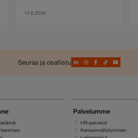
17.6.2026
LinkedIn
Instagram
Facebook
TikTok
YouTube
Seuraa ja osallistu
one
Palvelumme
noelämä
HR-palvelut
ohtaminen
Kansainvälistyminen
ka
Lakipalvelut