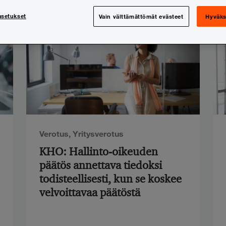
asetukset
Vain välttämättömät evästeet
Hyväks
Verotus
,
Yritysverotus
KHO: Hallinto-oikeuden
päätös annettava tiedoksi
todisteellisesti, kun se koskee
velvoittavaa päätöstä