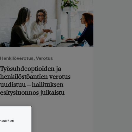
Henkilöverotus
,
Verotus
Työsuhdeoptioiden ja
henkilöstöantien verotus
uudistuu – hallituksen
esitysluonnos julkaistu
n sekä eri
23.6.2026