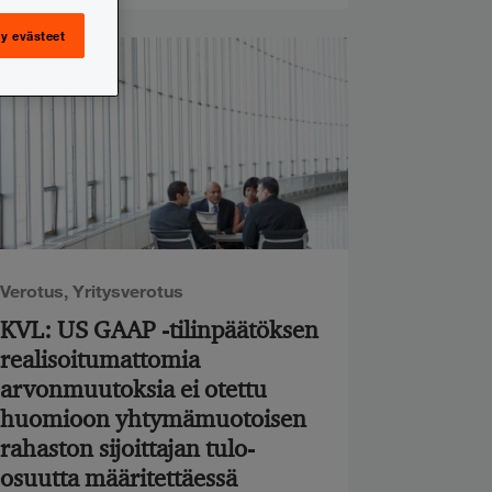
y evästeet
Verotus
,
Yritysverotus
KVL: US GAAP -tilinpäätöksen
realisoitumattomia
arvonmuutoksia ei otettu
huomioon yhtymämuotoisen
rahaston sijoittajan tulo-
osuutta määritettäessä