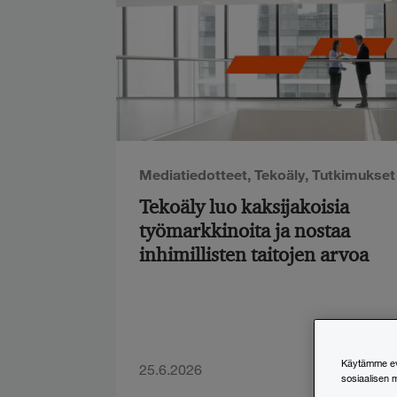
Mediatiedotteet
,
Tekoäly
,
Tutkimukset
Tekoäly luo kaksijakoisia
työmarkkinoita ja nostaa
inhimillisten taitojen arvoa
Käytämme evä
25.6.2026
sosiaalisen 