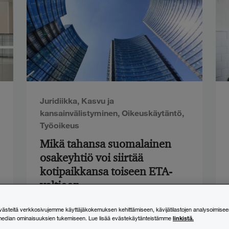
Juridiikka
,
Kasvu ja
kansainvälistyminen
,
Oikeuskäytäntö
,
Työoikeus
Mikä tahansa suomalainen
osakeyhtiö voi siirtää
kotipaikkansa toiseen ETA-
valtioon
steitä verkkosivujemme käyttäjäkokemuksen kehittämiseen, kävijätilastojen analysoimisee
24.6.2026
linkistä.
median ominaisuuksien tukemiseen. Lue lisää evästekäytänteistämme