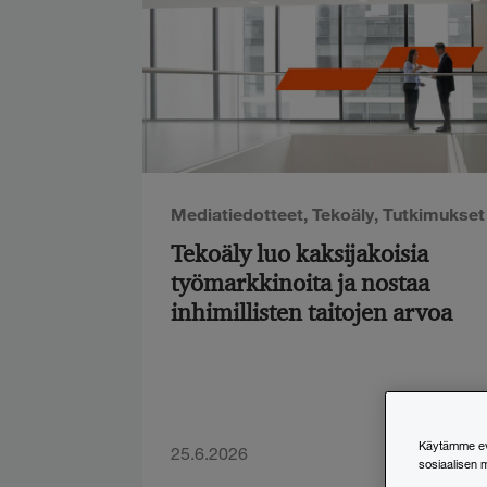
Mediatiedotteet
,
Tekoäly
,
Tutkimukset
Tekoäly luo kaksijakoisia
työmarkkinoita ja nostaa
inhimillisten taitojen arvoa
Käytämme evä
25.6.2026
sosiaalisen 