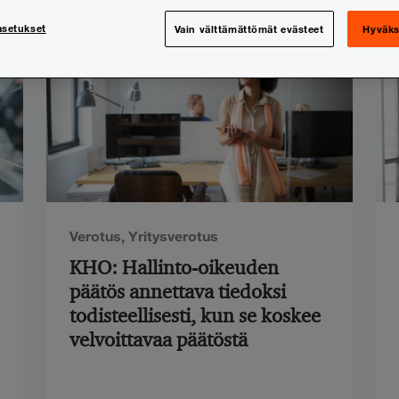
asetukset
Vain välttämättömät evästeet
Hyväks
Verotus
,
Yritysverotus
KHO: Hallinto-oikeuden
päätös annettava tiedoksi
todisteellisesti, kun se koskee
velvoittavaa päätöstä