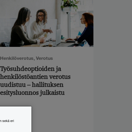
Henkilöverotus
,
Verotus
Työsuhdeoptioiden ja
henkilöstöantien verotus
uudistuu – hallituksen
esitysluonnos julkaistu
n sekä eri
23.6.2026