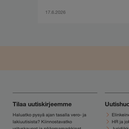
17.6.2026
Tilaa uutiskirjeemme
Uutishu
Haluatko pysyä ajan tasalla vero- ja
Elinkei
lakiuutisista? Kiinnostavatko
HR ja j
yrityskaupat ja pääomamarkkinat,
Juridiik