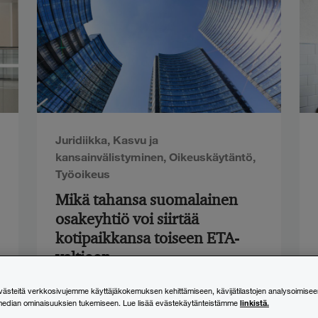
Juridiikka
,
Kasvu ja
kansainvälistyminen
,
Oikeuskäytäntö
,
Työoikeus
Mikä tahansa suomalainen
osakeyhtiö voi siirtää
kotipaikkansa toiseen ETA-
valtioon
steitä verkkosivujemme käyttäjäkokemuksen kehittämiseen, kävijätilastojen analysoimisee
24.6.2026
linkistä.
median ominaisuuksien tukemiseen. Lue lisää evästekäytänteistämme