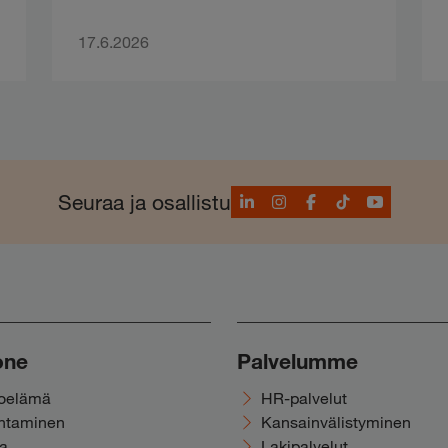
17.6.2026
LinkedIn
Instagram
Facebook
TikTok
YouTube
Seuraa ja osallistu
one
Palvelumme
noelämä
HR-palvelut
ohtaminen
Kansainvälistyminen
ka
Lakipalvelut