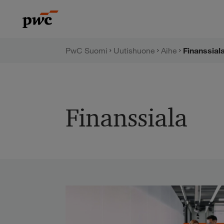
Hyppää
PwC:n
sisältöön
uutishuone
PwC Suomi
Uutishuone
Aihe
Finanssial
Finanssiala