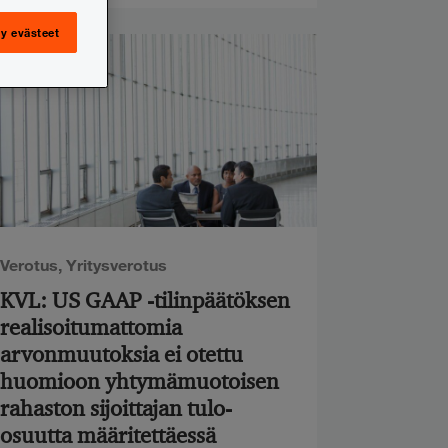
y evästeet
Verotus
,
Yritysverotus
KVL: US GAAP -tilinpäätöksen
realisoitumattomia
arvonmuutoksia ei otettu
huomioon yhtymämuotoisen
rahaston sijoittajan tulo-
osuutta määritettäessä