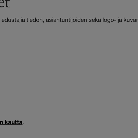
et
dustajia tiedon, asiantuntijoiden sekä logo- ja kuvam
in kautta
.