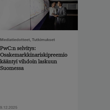
Mediatiedotteet
,
Tutkimukset
PwC:n selvitys:
Osakemarkkinariskipreemio
kääntyi vihdoin laskuun
Suomessa
9.12.2025