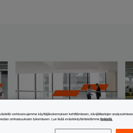
steitä verkkosivujemme käyttäjäkokemuksen kehittämiseen, kävijätilastojen analysoimisee
linkistä.
median ominaisuuksien tukemiseen. Lue lisää evästekäytänteistämme
Mediatiedotteet
,
Tekoäly
,
Tutkimukset