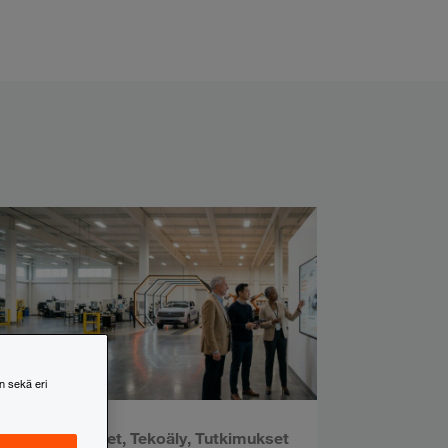
n sekä eri
Mediatiedotteet
,
Tekoäly
,
Tutkimukset