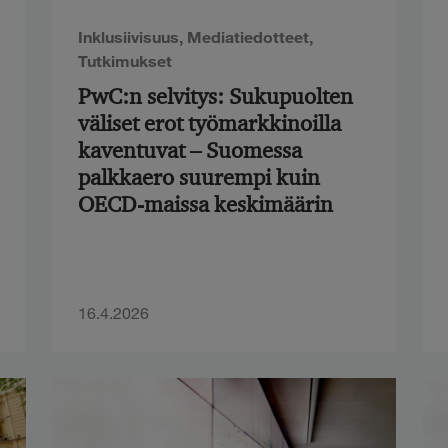
Inklusiivisuus
,
Mediatiedotteet
,
Tutkimukset
PwC:n selvitys: Sukupuolten
väliset erot työmarkkinoilla
kaventuvat – Suomessa
palkkaero suurempi kuin
OECD-maissa keskimäärin
16.4.2026