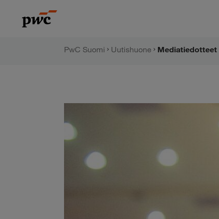
Hyppää
PwC:n
sisältöön
uutishuone
PwC Suomi
Uutishuone
Mediatiedotteet