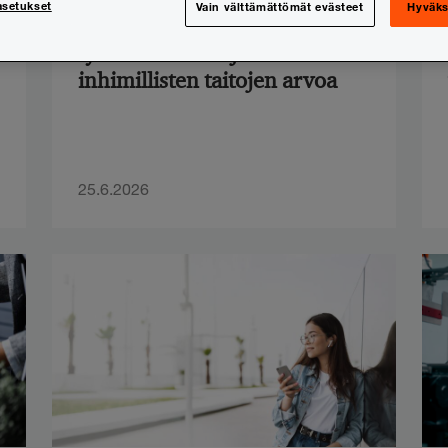
asetukset
Vain välttämättömät evästeet
Hyväks
Tekoäly luo kaksijakoisia
työmarkkinoita ja nostaa
inhimillisten taitojen arvoa
25.6.2026