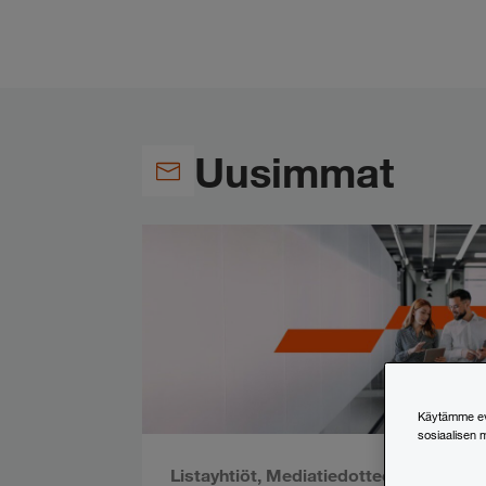
Uusimmat
Käytämme evä
sosiaalisen 
Listayhtiöt
,
Mediatiedotteet
,