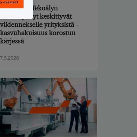
y evästeet
Tutkimus: Tekoälyn
taloushyödyt keskittyvät
viidennekselle yrityksistä –
kasvuhakuisuus korostuu
kärjessä
7.5.2026