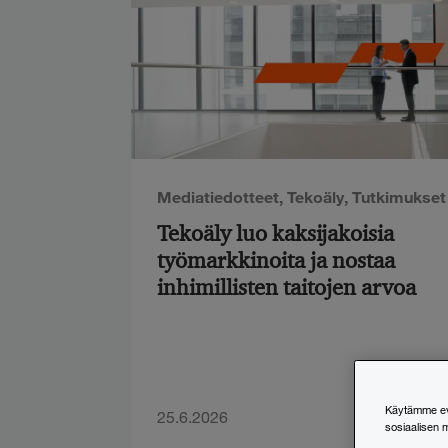
Mediatiedotteet
,
Tekoäly
,
Tutkimukset
Tekoäly luo kaksijakoisia
työmarkkinoita ja nostaa
inhimillisten taitojen arvoa
Käytämme evä
25.6.2026
sosiaalisen 