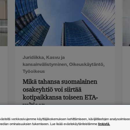
Juridiikka
,
Kasvu ja
kansainvälistyminen
,
Oikeuskäytäntö
,
Työoikeus
Mikä tahansa suomalainen
osakeyhtiö voi siirtää
kotipaikkansa toiseen ETA-
valtioon
steitä verkkosivujemme käyttäjäkokemuksen kehittämiseen, kävijätilastojen analysoimisee
24.6.2026
linkistä.
median ominaisuuksien tukemiseen. Lue lisää evästekäytänteistämme