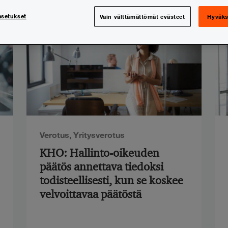
asetukset
Vain välttämättömät evästeet
Hyväks
Verotus
,
Yritysverotus
KHO: Hallinto-oikeuden
päätös annettava tiedoksi
todisteellisesti, kun se koskee
velvoittavaa päätöstä