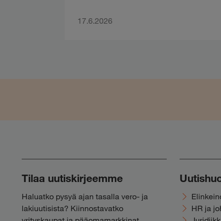
17.6.2026
Tilaa uutiskirjeemme
Uutishu
Haluatko pysyä ajan tasalla vero- ja
Elinkei
lakiuutisista? Kiinnostavatko
HR ja j
yrityskaupat ja pääomamarkkinat,
Juridiik