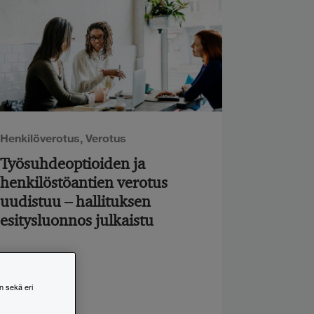
Henkilöverotus
,
Verotus
Työsuhdeoptioiden ja
henkilöstöantien verotus
uudistuu – hallituksen
esitysluonnos julkaistu
n sekä eri
23.6.2026