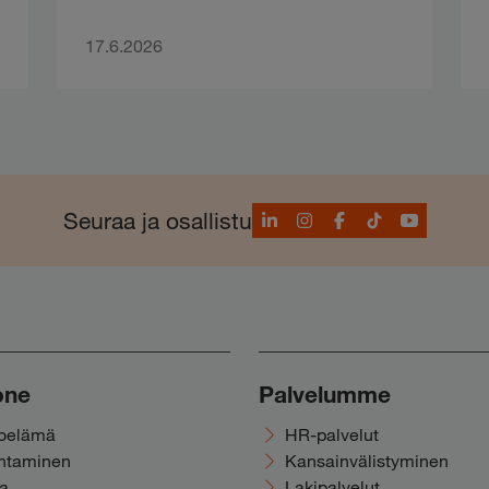
17.6.2026
LinkedIn
Instagram
Facebook
TikTok
YouTube
Seuraa ja osallistu
one
Palvelumme
noelämä
HR-palvelut
ohtaminen
Kansainvälistyminen
ka
Lakipalvelut