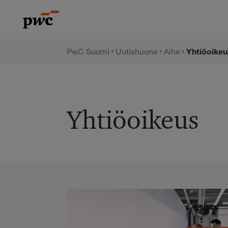
Hyppää
PwC:n
sisältöön
uutishuone
PwC Suomi
Uutishuone
Aihe
Yhtiöoikeu
Yhtiöoikeus