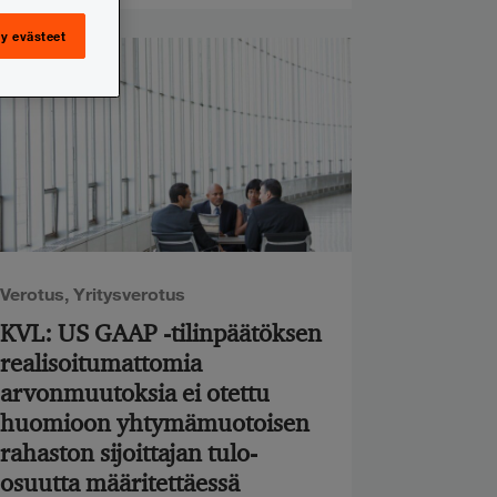
y evästeet
Verotus
,
Yritysverotus
KVL: US GAAP -tilinpäätöksen
realisoitumattomia
arvonmuutoksia ei otettu
huomioon yhtymämuotoisen
rahaston sijoittajan tulo-
osuutta määritettäessä