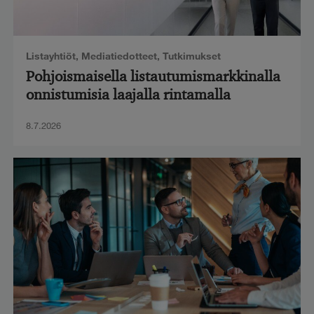
Listayhtiöt
,
Mediatiedotteet
,
Tutkimukset
Pohjoismaisella listautumismarkkinalla
onnistumisia laajalla rintamalla
8.7.2026