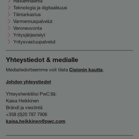
Riskienhallinta
Teknologia ja digitaalisuus
Tilintarkastus
Varmennuspalvelut
Veroneuvonta
Yritysjärjestelyt
Yritysvastuupalvelut
Yhteystiedot & medialle
Mediatiedotteemme voit tilata
Cisionin kautta
.
Johdon yhteystiedot
Yhteyshenkilösi PwC:llä:
Kaisa Heikkinen
Brändi ja viestintä
+358 (0)20 787 7906
kaisa.heikkinen@pwc.com