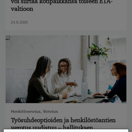
voi siirtää kotipaikkansa toiseen ETA-
valtioon
24.6.2026
Henkilöverotus
,
Verotus
Työsuhdeoptioiden ja henkilöstöantien
verotus uudistuu – hallituksen