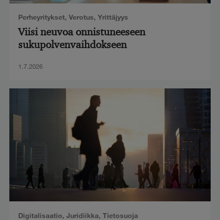
Perheyritykset
,
Verotus
,
Yrittäjyys
Viisi neuvoa onnistuneeseen
sukupolvenvaihdokseen
1.7.2026
Digitalisaatio
,
Juridiikka
,
Tietosuoja