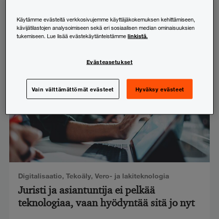
esitysluonnos julkaistu
Käytämme evästeitä verkkosivujemme käyttäjäkokemuksen kehittämiseen,
23.6.2026
kävijätilastojen analysoimiseen sekä eri sosiaalisen median ominaisuuksien
linkistä.
tukemiseen. Lue lisää evästekäytänteistämme
Evästeasetukset
Vain välttämättömät evästeet
Hyväksy evästeet
Digitalisaatio
,
Tekoäly
,
Vero- ja lakiteknologia
Juristi ja asiantuntija ei pelkää
teknologiaa, vaan hyödyntää sitä jo nyt