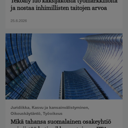
Tekoäly luo kaksijakoisia työmarkkinoita
ja nostaa inhimillisten taitojen arvoa
25.6.2026
Juridiikka
,
Kasvu ja kansainvälistyminen
,
Oikeuskäytäntö
,
Työoikeus
Mikä tahansa suomalainen osakeyhtiö