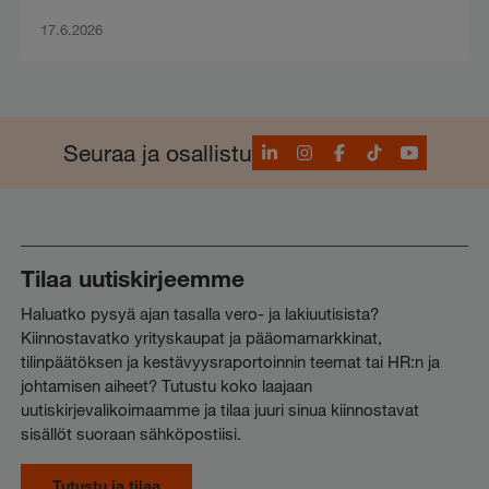
17.6.2026
LinkedIn
Instagram
Facebook
TikTok
YouTube
Seuraa ja osallistu
Tilaa uutiskirjeemme
Haluatko pysyä ajan tasalla vero- ja lakiuutisista?
Kiinnostavatko yrityskaupat ja pääomamarkkinat,
tilinpäätöksen ja kestävyysraportoinnin teemat tai HR:n ja
johtamisen aiheet? Tutustu koko laajaan
uutiskirjevalikoimaamme ja tilaa juuri sinua kiinnostavat
sisällöt suoraan sähköpostiisi.
Tutustu ja tilaa