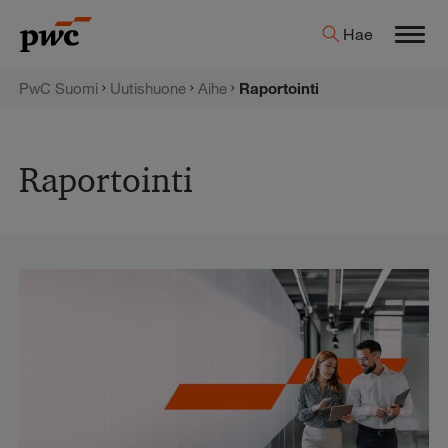
Hyppää
PwC:n
Hae
sisältöön
Men
uutishuone
PwC Suomi
Uutishuone
Aihe
Raportointi
Raportointi