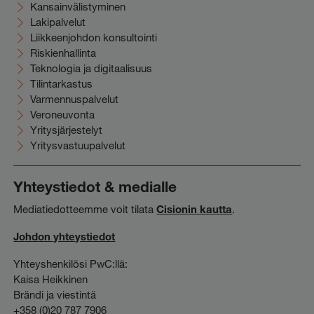
Kansainvälistyminen
Lakipalvelut
Liikkeenjohdon konsultointi
Riskienhallinta
Teknologia ja digitaalisuus
Tilintarkastus
Varmennuspalvelut
Veroneuvonta
Yritysjärjestelyt
Yritysvastuupalvelut
Yhteystiedot & medialle
Mediatiedotteemme voit tilata
Cisionin kautta
.
Johdon yhteystiedot
Yhteyshenkilösi PwC:llä:
Kaisa Heikkinen
Brändi ja viestintä
+358 (0)20 787 7906