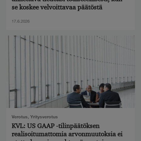
se koskee velvoittavaa päätöstä
17.6.2026
Verotus
,
Yritysverotus
KVL: US GAAP -tilinpäätöksen
realisoitumattomia arvonmuutoksia ei