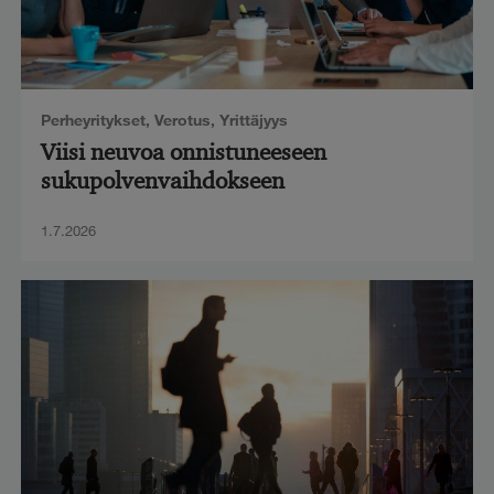
Perheyritykset
,
Verotus
,
Yrittäjyys
Viisi neuvoa onnistuneeseen
sukupolvenvaihdokseen
1.7.2026