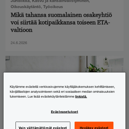
Juridiikka
,
Kasvu ja kansainvälistyminen
,
Oikeuskäytäntö
,
Työoikeus
Mikä tahansa suomalainen osakeyhtiö
voi siirtää kotipaikkansa toiseen ETA-
valtioon
24.6.2026
Käytämme evästeitä verkkosivujemme käyttäjäkokemuksen kehittämiseen,
kävijätilastojen analysoimiseen sekä eri sosiaalisen median ominaisuuksien
linkistä.
tukemiseen. Lue lisää evästekäytänteistämme
Evästeasetukset
Vain välttämättömät evästeet
Hyväksy evästeet