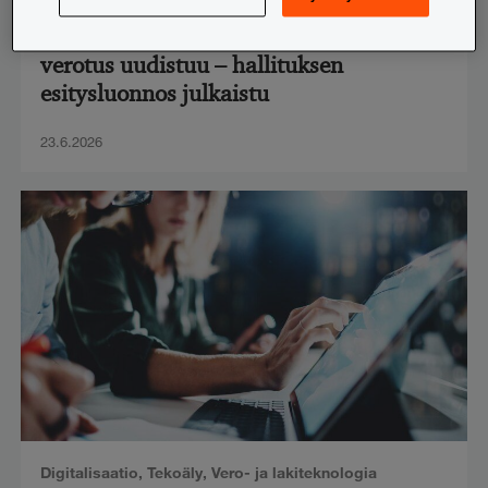
Henkilöverotus
,
Verotus
Työsuhdeoptioiden ja henkilöstöantien
verotus uudistuu – hallituksen
esitysluonnos julkaistu
23.6.2026
Digitalisaatio
,
Tekoäly
,
Vero- ja lakiteknologia