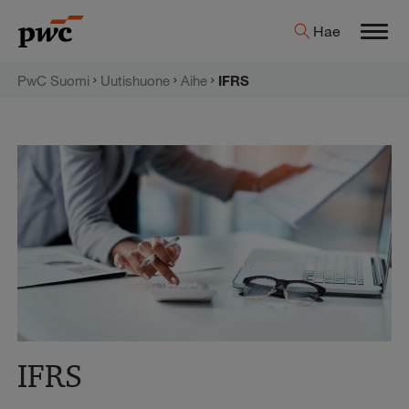
Hyppää
PwC:n
Hae
sisältöön
Men
uutishuone
PwC Suomi
Uutishuone
Aihe
IFRS
IFRS