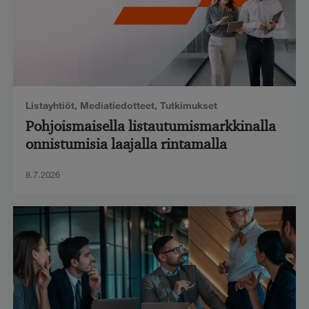
Listayhtiöt
,
Mediatiedotteet
,
Tutkimukset
Pohjoismaisella listautumismarkkinalla
onnistumisia laajalla rintamalla
8.7.2026