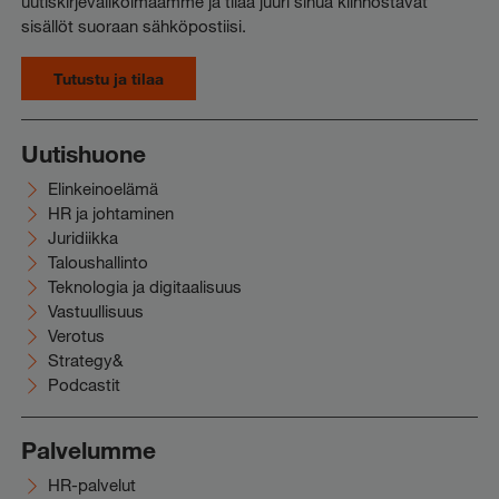
uutiskirjevalikoimaamme ja tilaa juuri sinua kiinnostavat
sisällöt suoraan sähköpostiisi.
Tutustu ja tilaa
Uutishuone
Elinkeinoelämä
HR ja johtaminen
Juridiikka
Taloushallinto
Teknologia ja digitaalisuus
Vastuullisuus
Verotus
Strategy&
Podcastit
Palvelumme
HR-palvelut