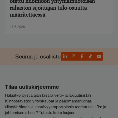
otettu huomioon yhtymämuotoisen
rahaston sijoittajan tulo-osuutta
määritettäessä
17.6.2026
LinkedIn
Instagram
Facebook
TikTok
YouTube
Seuraa ja osallistu
Tilaa uutiskirjeemme
Haluatko pysyä ajan tasalla vero- ja lakiuutisista?
Kiinnostavatko yrityskaupat ja pääomamarkkinat,
tilinpäätöksen ja kestävyysraportoinnin teemat tai HR:n ja
johtamisen aiheet? Tutustu koko laajaan