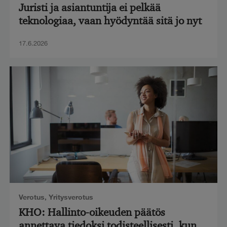
Juristi ja asiantuntija ei pelkää
teknologiaa, vaan hyödyntää sitä jo nyt
17.6.2026
Verotus
,
Yritysverotus
KHO: Hallinto-oikeuden päätös
annettava tiedoksi todisteellisesti, kun