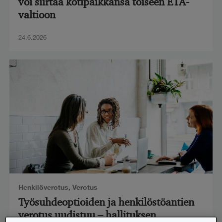
voi siirtää kotipaikkansa toiseen ETA-
valtioon
24.6.2026
Henkilöverotus
,
Verotus
Työsuhdeoptioiden ja henkilöstöantien
verotus uudistuu – hallituksen