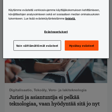
esitysluonnos julkaistu
Käytämme evästeitä verkkosivujemme käyttäjäkokemuksen kehittämiseen,
23.6.2026
kävijätilastojen analysoimiseen sekä eri sosiaalisen median ominaisuuksien
linkistä.
tukemiseen. Lue lisää evästekäytänteistämme
Evästeasetukset
Vain välttämättömät evästeet
Hyväksy evästeet
Digitalisaatio
,
Tekoäly
,
Vero- ja lakiteknologia
Juristi ja asiantuntija ei pelkää
teknologiaa, vaan hyödyntää sitä jo nyt