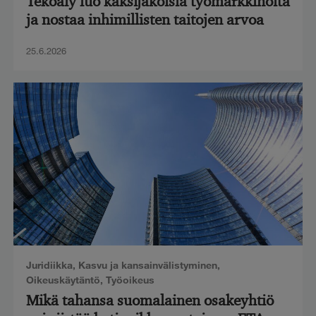
Tekoäly luo kaksijakoisia työmarkkinoita
ja nostaa inhimillisten taitojen arvoa
25.6.2026
Juridiikka
,
Kasvu ja kansainvälistyminen
,
Oikeuskäytäntö
,
Työoikeus
Mikä tahansa suomalainen osakeyhtiö