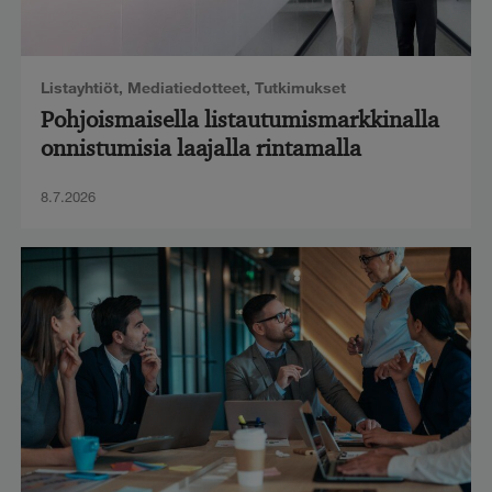
Listayhtiöt
,
Mediatiedotteet
,
Tutkimukset
Pohjoismaisella listautumismarkkinalla
onnistumisia laajalla rintamalla
8.7.2026