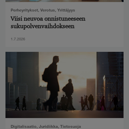
Perheyritykset
,
Verotus
,
Yrittäjyys
Viisi neuvoa onnistuneeseen
sukupolvenvaihdokseen
1.7.2026
Digitalisaatio
,
Juridiikka
,
Tietosuoja