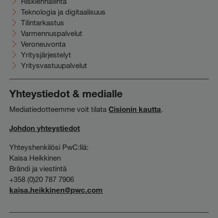
Riskienhallinta
Teknologia ja digitaalisuus
Tilintarkastus
Varmennuspalvelut
Veroneuvonta
Yritysjärjestelyt
Yritysvastuupalvelut
Yhteystiedot & medialle
Mediatiedotteemme voit tilata
Cisionin kautta
.
Johdon yhteystiedot
Yhteyshenkilösi PwC:llä:
Kaisa Heikkinen
Brändi ja viestintä
+358 (0)20 787 7906
kaisa.heikkinen@pwc.com