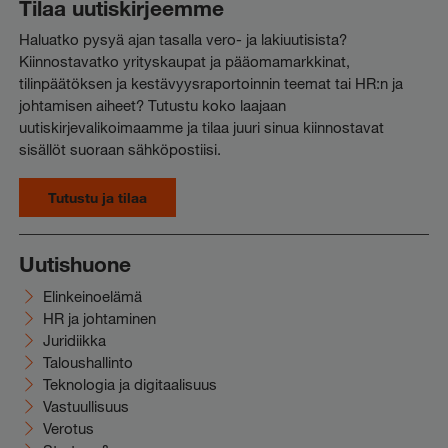
Tilaa uutiskirjeemme
Haluatko pysyä ajan tasalla vero- ja lakiuutisista?
Kiinnostavatko yrityskaupat ja pääomamarkkinat,
tilinpäätöksen ja kestävyysraportoinnin teemat tai HR:n ja
johtamisen aiheet? Tutustu koko laajaan
uutiskirjevalikoimaamme ja tilaa juuri sinua kiinnostavat
sisällöt suoraan sähköpostiisi.
Tutustu ja tilaa
Uutishuone
Elinkeinoelämä
HR ja johtaminen
Juridiikka
Taloushallinto
Teknologia ja digitaalisuus
Vastuullisuus
Verotus