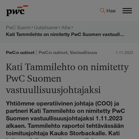
Hyppää
PwC:n
Hae
sisältöön
Men
uutishuone
PwC Suomi
Uutishuone
Aihe
Kati Tammilehto on nimitetty PwC Suomen vastuullisuusjohtajaksi
|
PwC:n uutiset
PwC:n uutiset
,
Vastuullisuus
1.11.2023
Kati Tammilehto on nimitetty
PwC Suomen
vastuullisuusjohtajaksi
Yhtiömme operatiivinen johtaja (COO) ja
partneri Kati Tammilehto on nimitetty PwC
Suomen vastuullisuusjohtajaksi 1.11.2023
alkaen. Tammilehto raportoi tehtävässään
toimitusjohtaja Kauko Storbackalle. Kati