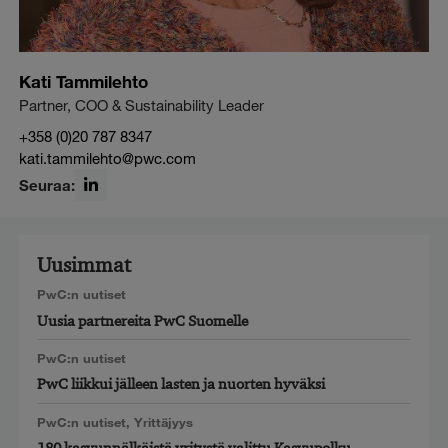
Kati Tammilehto
Partner, COO & Sustainability Leader
+358 (0)20 787 8347
kati.tammilehto@pwc.com
Seuraa:
LinkedIn
Uusimmat
PwC:n uutiset
Uusia partnereita PwC Suomelle
PwC:n uutiset
PwC liikkui jälleen lasten ja nuorten hyväksi
PwC:n uutiset
,
Yrittäjyys