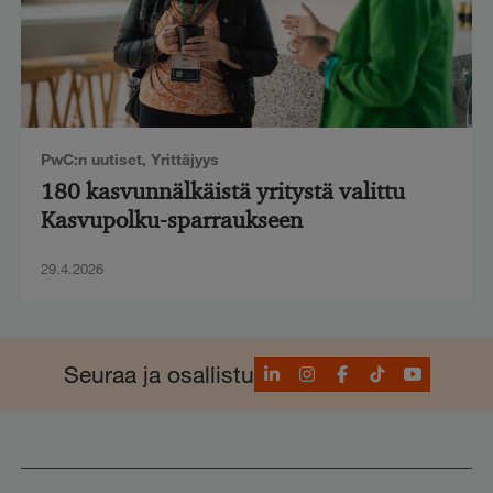
PwC:n uutiset
,
Yrittäjyys
180 kasvunnälkäistä yritystä valittu
Kasvupolku-sparraukseen
29.4.2026
LinkedIn
Instagram
Facebook
TikTok
YouTube
Seuraa ja osallistu