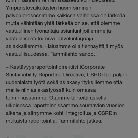
Ympäristövaikutusten huomioiminen
palveluprosessimme kaikissa vaiheissa on tärkeää,
mutta vähintään yhtä tärkeää on se, että olemme
vastuullinen työnantaja asiantuntijoillemme ja
vastuullisesti toimiva palveluntarjoaja
asiakkaillemme. Haluamme olla tiennäyttäjä myös
vastuullisuudessa, Tammilehto sanoo.
– Kestävyysraportointidirektiivi (Corporate
Sustainability Reporting Directive, CSRD) tuo paljon
uudenlaista työtä sekä asiakasyrityksillemme että
meille niin asiakastyössä kuin omassa
toiminnassamme. Otamme tärkeitä askelia
ulkoisessa raportoinnissamme seuraavien vuosien
aikana ja siirrymme kohti integroitua ja CSRD:n
mukaista raportointia, Tammilehto jatkaa.