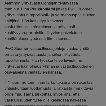
Aiemmin yritysvastuujohtajan tehtävässä
toiminut
Tiina Puukkoniemi
jatkaa PwC Suomen
yritysvastuun raportointi- ja varmennuspalveluiden
vetäjänä. Hän keskittyy kasvavan
vastuullisuusliiketoiminnan ja erityisesti
kestävyysraportointiin liittyvien palveluiden
kehittämiseen yhdessä tiimin kanssa.
PwC Suomen vastuullisuusjohtaja vastaa yhtiön
omasta yritysvastuusta ja siihen liittyvästä
raportoinnista. Hän työskentelee tiiviisti mm.
yritysvastuun ohjausryhmän ja vastuullisuuden eri
osa-alueista vastaavien kanssa.
– Yhtiömme toiminnan tarkoituksena on rakentaa
yhteiskuntaan luottamusta ja ratkaista merkittäviä
ongelmia. Tämä tarkoittaa myös sitä, että
vastuullisuuden tulee olla keskiössä kaikessa
toiminnassamme niin sisäisesti kuin ulkoisesti.