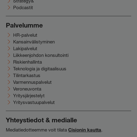
Strategy&
Podcastit
Palvelumme
HR-palvelut
Kansainvälistyminen
Lakipalvelut
Liikkeenjohdon konsultointi
Riskienhallinta
Teknologia ja digitaalisuus
Tilintarkastus
Varmennuspalvelut
Veroneuvonta
Yritysjärjestelyt
Yritysvastuupalvelut
Yhteystiedot & medialle
Mediatiedotteemme voit tilata
Cisionin kautta
.