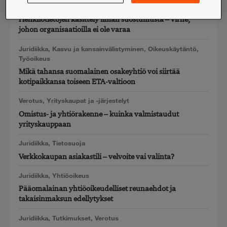
Digitalisaatio
,
Juridiikka
,
Tietosuoja
Henkilötietojen käsittely ilman suostumusta – virhe,
johon organisaatioilla ei ole varaa
Juridiikka
,
Kasvu ja kansainvälistyminen
,
Oikeuskäytäntö
,
Työoikeus
Mikä tahansa suomalainen osakeyhtiö voi siirtää
kotipaikkansa toiseen ETA-valtioon
Verotus
,
Yrityskaupat ja -järjestelyt
Omistus- ja yhtiörakenne – kuinka valmistaudut
yrityskauppaan
Juridiikka
,
Tietosuoja
Verkkokaupan asiakastili – velvoite vai valinta?
Juridiikka
,
Yhtiöoikeus
Pääomalainan yhtiöoikeudelliset reunaehdot ja
takaisinmaksun edellytykset
Juridiikka
,
Tutkimukset
,
Verotus