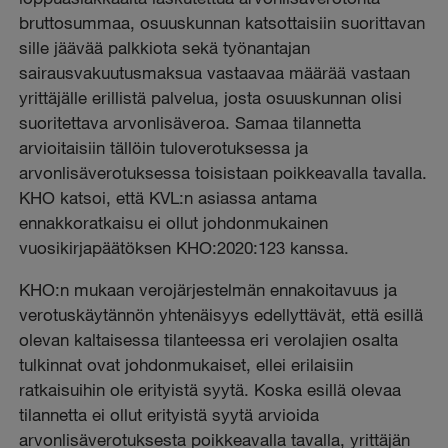
bruttosummaa, osuuskunnan katsottaisiin suorittavan
sille jäävää palkkiota sekä työnantajan
sairausvakuutusmaksua vastaavaa määrää vastaan
yrittäjälle erillistä palvelua, josta osuuskunnan olisi
suoritettava arvonlisäveroa. Samaa tilannetta
arvioitaisiin tällöin tuloverotuksessa ja
arvonlisäverotuksessa toisistaan poikkeavalla tavalla.
KHO katsoi, että KVL:n asiassa antama
ennakkoratkaisu ei ollut johdonmukainen
vuosikirjapäätöksen KHO:2020:123 kanssa.
KHO:n mukaan verojärjestelmän ennakoitavuus ja
verotuskäytännön yhtenäisyys edellyttävät, että esillä
olevan kaltaisessa tilanteessa eri verolajien osalta
tulkinnat ovat johdonmukaiset, ellei erilaisiin
ratkaisuihin ole erityistä syytä. Koska esillä olevaa
tilannetta ei ollut erityistä syytä arvioida
arvonlisäverotuksesta poikkeavalla tavalla, yrittäjän