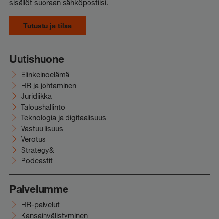
sisällöt suoraan sähköpostiisi.
Tutustu ja tilaa
Uutishuone
Elinkeinoelämä
HR ja johtaminen
Juridiikka
Taloushallinto
Teknologia ja digitaalisuus
Vastuullisuus
Verotus
Strategy&
Podcastit
Palvelumme
HR-palvelut
Kansainvälistyminen