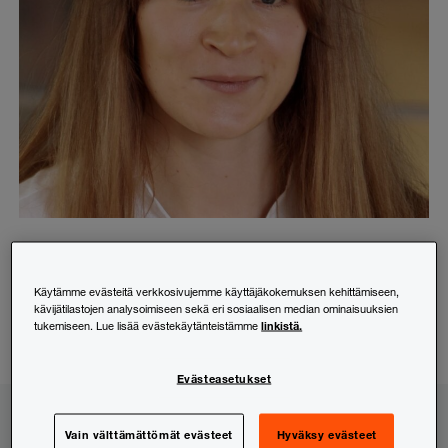
Tia Toikka
Veroneuvonta
Käytämme evästeitä verkkosivujemme käyttäjäkokemuksen kehittämiseen,
+358 (0)20 7877874
kävijätilastojen analysoimiseen sekä eri sosiaalisen median ominaisuuksien
tia.toikka@pwc.com
linkistä.
tukemiseen. Lue lisää evästekäytänteistämme
Seuraa:
LinkedIn
Evästeasetukset
Uusimmat
Vain välttämättömät evästeet
Hyväksy evästeet