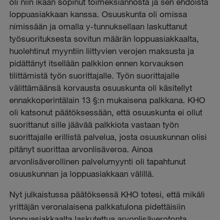
oli niin ikään sopinut toimeksiannosta ja sen ehdoista
loppuasiakkaan kanssa. Osuuskunta oli omissa
nimissään ja omalla y-tunnuksellaan laskuttanut
työsuorituksesta sovitun määrän loppuasiakkaalta,
huolehtinut myyntiin liittyvien verojen maksusta ja
pidättänyt itsellään palkkion ennen korvauksen
tilittämistä työn suorittajalle. Työn suorittajalle
välittämäänsä korvausta osuuskunta oli käsitellyt
ennakkoperintälain 13 §:n mukaisena palkkana. KHO
oli katsonut päätöksessään, että osuuskunta ei ollut
suorittanut sille jäävää palkkiota vastaan työn
suorittajalle erillistä palvelua, josta osuuskunnan olisi
pitänyt suorittaa arvonlisäveroa. Ainoa
arvonlisäverollinen palvelumyynti oli tapahtunut
osuuskunnan ja loppuasiakkaan välillä.
Nyt julkaistussa päätöksessä KHO totesi, että mikäli
yrittäjän veronalaisena palkkatulona pidettäisiin
loppuasiakkaalta laskutettua arvonlisäverotonta