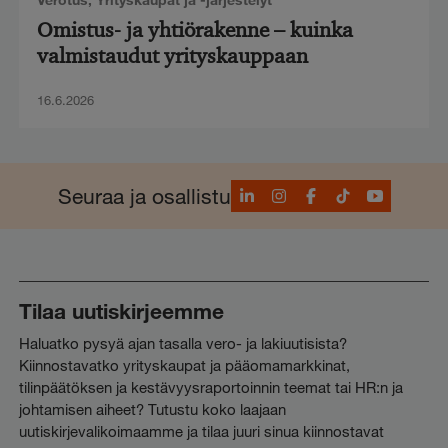
Omistus- ja yhtiörakenne – kuinka
valmistaudut yrityskauppaan
16.6.2026
LinkedIn
Instagram
Facebook
TikTok
YouTube
Seuraa ja osallistu
Tilaa uutiskirjeemme
Haluatko pysyä ajan tasalla vero- ja lakiuutisista?
Kiinnostavatko yrityskaupat ja pääomamarkkinat,
tilinpäätöksen ja kestävyysraportoinnin teemat tai HR:n ja
johtamisen aiheet? Tutustu koko laajaan
uutiskirjevalikoimaamme ja tilaa juuri sinua kiinnostavat