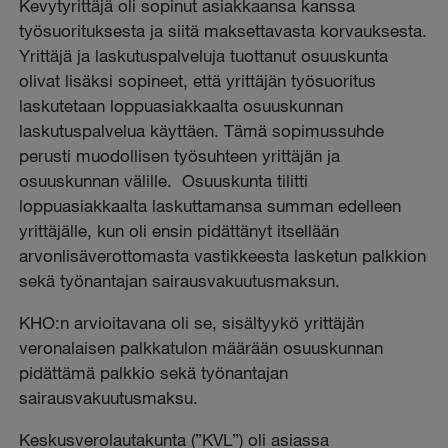
Kevytyrittäjä oli sopinut asiakkaansa kanssa
työsuorituksesta ja siitä maksettavasta korvauksesta.
Yrittäjä ja laskutuspalveluja tuottanut osuuskunta
olivat lisäksi sopineet, että yrittäjän työsuoritus
laskutetaan loppuasiakkaalta osuuskunnan
laskutuspalvelua käyttäen. Tämä sopimussuhde
perusti muodollisen työsuhteen yrittäjän ja
osuuskunnan välille. Osuuskunta tilitti
loppuasiakkaalta laskuttamansa summan edelleen
yrittäjälle, kun oli ensin pidättänyt itsellään
arvonlisäverottomasta vastikkeesta lasketun palkkion
sekä työnantajan sairausvakuutusmaksun.
KHO:n arvioitavana oli se, sisältyykö yrittäjän
veronalaisen palkkatulon määrään osuuskunnan
pidättämä palkkio sekä työnantajan
sairausvakuutusmaksu.
Keskusverolautakunta (”KVL”) oli asiassa