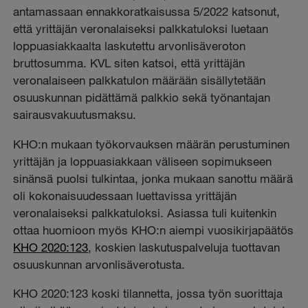
antamassaan ennakkoratkaisussa 5/2022 katsonut,
että yrittäjän veronalaiseksi palkkatuloksi luetaan
loppuasiakkaalta laskutettu arvonlisäveroton
bruttosumma. KVL siten katsoi, että yrittäjän
veronalaiseen palkkatulon määrään sisällytetään
osuuskunnan pidättämä palkkio sekä työnantajan
sairausvakuutusmaksu.
KHO:n mukaan työkorvauksen määrän perustuminen
yrittäjän ja loppuasiakkaan väliseen sopimukseen
sinänsä puolsi tulkintaa, jonka mukaan sanottu määrä
oli kokonaisuudessaan luettavissa yrittäjän
veronalaiseksi palkkatuloksi. Asiassa tuli kuitenkin
ottaa huomioon myös KHO:n aiempi vuosikirjapäätös
KHO 2020:123
, koskien laskutuspalveluja tuottavan
osuuskunnan arvonlisäverotusta.
KHO 2020:123 koski tilannetta, jossa työn suorittaja