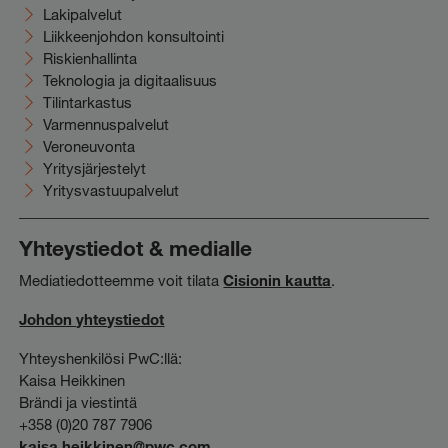
Lakipalvelut
Liikkeenjohdon konsultointi
Riskienhallinta
Teknologia ja digitaalisuus
Tilintarkastus
Varmennuspalvelut
Veroneuvonta
Yritysjärjestelyt
Yritysvastuupalvelut
Yhteystiedot & medialle
Mediatiedotteemme voit tilata
Cisionin kautta
.
Johdon yhteystiedot
Yhteyshenkilösi PwC:llä:
Kaisa Heikkinen
Brändi ja viestintä
+358 (0)20 787 7906
kaisa.heikkinen@pwc.com