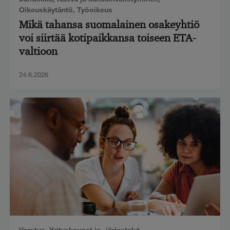
Oikeuskäytäntö
,
Työoikeus
Mikä tahansa suomalainen osakeyhtiö
voi siirtää kotipaikkansa toiseen ETA-
valtioon
24.6.2026
Verotus
,
Yrityskaupat ja -järjestelyt