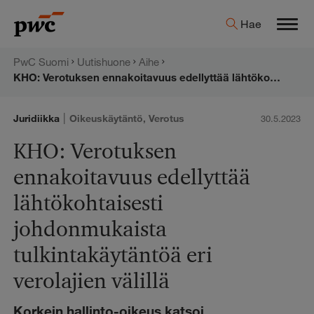
Hyppää
PwC:n
Hae
sisältöön
Men
uutishuone
PwC Suomi
Uutishuone
Aihe
KHO: Verotuksen ennakoitavuus edellyttää lähtökohtaisesti johdonmukaista tulkintakäytäntöä eri verolajien välillä
|
Juridiikka
Oikeuskäytäntö
,
Verotus
30.5.2023
KHO: Verotuksen
ennakoitavuus edellyttää
lähtökohtaisesti
johdonmukaista
tulkintakäytäntöä eri
verolajien välillä
Korkein hallinto-oikeus katsoi