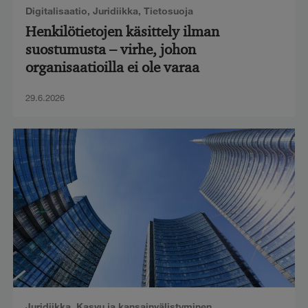
Digitalisaatio
,
Juridiikka
,
Tietosuoja
Henkilötietojen käsittely ilman
suostumusta – virhe, johon
organisaatioilla ei ole varaa
29.6.2026
Juridiikka
,
Kasvu ja kansainvälistyminen
,