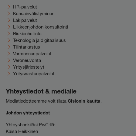
HR-palvelut
Kansainvälistyminen
Lakipalvelut
Liikkeenjohdon konsultointi
Riskienhallinta
Teknologia ja digitaalisuus
Tilintarkastus
Varmennuspalvelut
Veroneuvonta
Yritysjärjestelyt
Yritysvastuupalvelut
Yhteystiedot & medialle
Mediatiedotteemme voit tilata
Cisionin kautta
.
Johdon yhteystiedot
Yhteyshenkilösi PwC:llä:
Kaisa Heikkinen