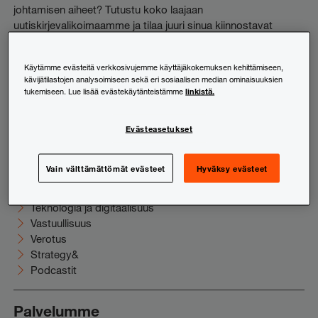
johtamisen aiheet? Tutustu koko laajaan
uutiskirjevalikoimaamme ja tilaa juuri sinua kiinnostavat
sisällöt suoraan sähköpostiisi.
Käytämme evästeitä verkkosivujemme käyttäjäkokemuksen kehittämiseen,
Tutustu ja tilaa
kävijätilastojen analysoimiseen sekä eri sosiaalisen median ominaisuuksien
linkistä.
tukemiseen. Lue lisää evästekäytänteistämme
Uutishuone
Evästeasetukset
Elinkeinoelämä
HR ja johtaminen
Vain välttämättömät evästeet
Hyväksy evästeet
Juridiikka
Taloushallinto
Teknologia ja digitaalisuus
Vastuullisuus
Verotus
Strategy&
Podcastit
Palvelumme