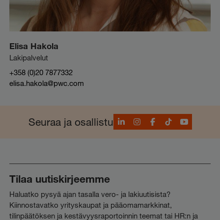
Elisa Hakola
Lakipalvelut
+358 (0)20 7877332
elisa.hakola@pwc.com
LinkedIn
Instagram
Facebook
TikTok
YouTube
Seuraa ja osallistu
Tilaa uutiskirjeemme
Haluatko pysyä ajan tasalla vero- ja lakiuutisista?
Kiinnostavatko yrityskaupat ja pääomamarkkinat,
tilinpäätöksen ja kestävyysraportoinnin teemat tai HR:n ja