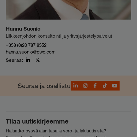
Hannu Suonio
Liikkeenjohdon konsultointi ja yritysjärjestelypalvelut
+358 (0)20 787 8552
hannu.suonio@pwc.com
Seuraa:
LinkedIn
X
(Twitter)
LinkedIn
Instagram
Facebook
TikTok
YouTube
Seuraa ja osallistu
Tilaa uutiskirjeemme
Haluatko pysyä ajan tasalla vero- ja lakiuutisista?