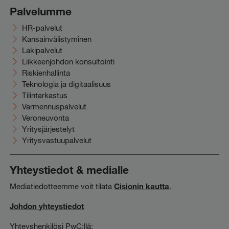
Palvelumme
HR-palvelut
Kansainvälistyminen
Lakipalvelut
Liikkeenjohdon konsultointi
Riskienhallinta
Teknologia ja digitaalisuus
Tilintarkastus
Varmennuspalvelut
Veroneuvonta
Yritysjärjestelyt
Yritysvastuupalvelut
Yhteystiedot & medialle
Mediatiedotteemme voit tilata
Cisionin kautta
.
Johdon yhteystiedot
Yhteyshenkilösi PwC:llä: