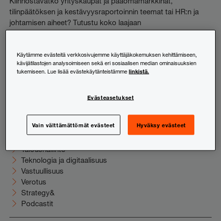
Kiinnostavatko yrityskaupat ja pääomamarkkinat,
tilinpäätöksen ja kestävyysraportoinnin teemat tai HR:n ja
johtamisen aiheet? Tutustu koko laajaan
uutiskirjevalikoimaamme ja tilaa juuri sinua kiinnostavat
sisällöt suoraan sähköpostiisi.
Käytämme evästeitä verkkosivujemme käyttäjäkokemuksen kehittämiseen,
kävijätilastojen analysoimiseen sekä eri sosiaalisen median ominaisuuksien
Tutustu ja tilaa
linkistä.
tukemiseen. Lue lisää evästekäytänteistämme
Evästeasetukset
Uutishuone
Elinkeinoelämä
Vain välttämättömät evästeet
Hyväksy evästeet
HR ja johtaminen
Juridiikka
Taloushallinto
Teknologia ja digitaalisuus
Vastuullisuus
Verotus
Strategy&
Podcastit