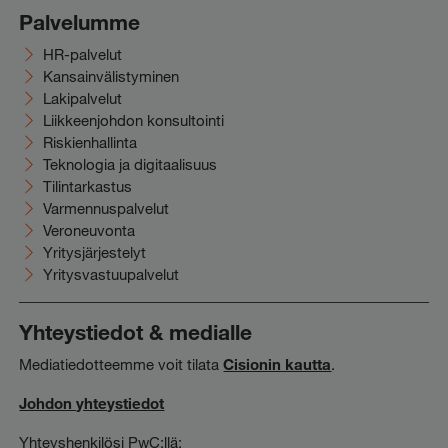
Palvelumme
HR-palvelut
Kansainvälistyminen
Lakipalvelut
Liikkeenjohdon konsultointi
Riskienhallinta
Teknologia ja digitaalisuus
Tilintarkastus
Varmennuspalvelut
Veroneuvonta
Yritysjärjestelyt
Yritysvastuupalvelut
Yhteystiedot & medialle
Mediatiedotteemme voit tilata
Cisionin kautta
.
Johdon yhteystiedot
Yhteyshenkilösi PwC:llä: