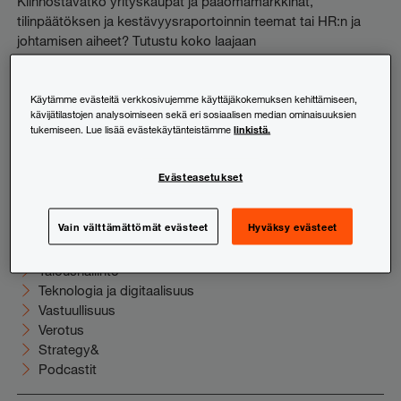
Kiinnostavatko yrityskaupat ja pääomamarkkinat,
tilinpäätöksen ja kestävyysraportoinnin teemat tai HR:n ja
johtamisen aiheet? Tutustu koko laajaan
uutiskirjevalikoimaamme ja tilaa juuri sinua kiinnostavat
sisällöt suoraan sähköpostiisi.
Käytämme evästeitä verkkosivujemme käyttäjäkokemuksen kehittämiseen,
kävijätilastojen analysoimiseen sekä eri sosiaalisen median ominaisuuksien
Tutustu ja tilaa
linkistä.
tukemiseen. Lue lisää evästekäytänteistämme
Evästeasetukset
Uutishuone
Elinkeinoelämä
Vain välttämättömät evästeet
Hyväksy evästeet
HR ja johtaminen
Juridiikka
Taloushallinto
Teknologia ja digitaalisuus
Vastuullisuus
Verotus
Strategy&
Podcastit