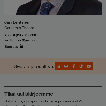
Jari Lehtinen
Corporate Finance
+358 (0)20 787 8338
jari.lehtinen@pwc.com
Seuraa:
LinkedIn
LinkedIn
Instagram
Facebook
TikTok
YouTube
Seuraa ja osallistu
Tilaa uutiskirjeemme
Haluatko pysyä ajan tasalla vero- ja lakiuutisista?