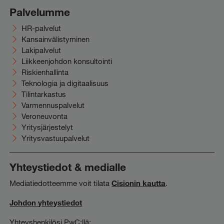
Palvelumme
HR-palvelut
Kansainvälistyminen
Lakipalvelut
Liikkeenjohdon konsultointi
Riskienhallinta
Teknologia ja digitaalisuus
Tilintarkastus
Varmennuspalvelut
Veroneuvonta
Yritysjärjestelyt
Yritysvastuupalvelut
Yhteystiedot & medialle
Mediatiedotteemme voit tilata
Cisionin kautta
.
Johdon yhteystiedot
Yhteyshenkilösi PwC:llä: