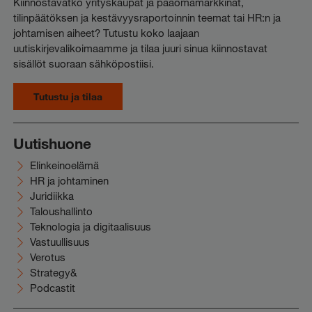
Kiinnostavatko yrityskaupat ja pääomamarkkinat,
tilinpäätöksen ja kestävyysraportoinnin teemat tai HR:n ja
johtamisen aiheet? Tutustu koko laajaan
uutiskirjevalikoimaamme ja tilaa juuri sinua kiinnostavat
sisällöt suoraan sähköpostiisi.
Tutustu ja tilaa
Uutishuone
Elinkeinoelämä
HR ja johtaminen
Juridiikka
Taloushallinto
Teknologia ja digitaalisuus
Vastuullisuus
Verotus
Strategy&
Podcastit