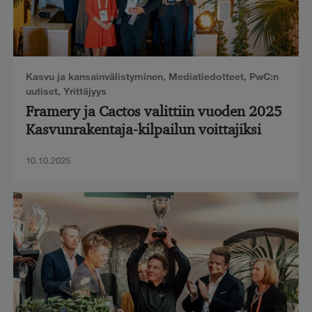
Kasvu ja kansainvälistyminen
,
Mediatiedotteet
,
PwC:n
uutiset
,
Yrittäjyys
Framery ja Cactos valittiin vuoden 2025
Kasvunrakentaja-kilpailun voittajiksi
10.10.2025