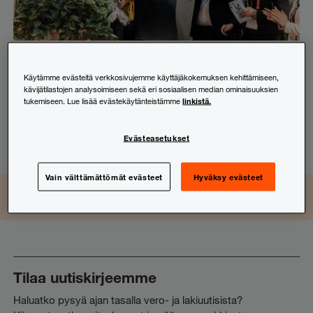
Mediatiedotteet
,
PwC:n uutiset
ICEYE valittiin vuoden 2024
Käytämme evästeitä verkkosivujemme käyttäjäkokemuksen kehittämiseen,
kävijätilastojen analysoimiseen sekä eri sosiaalisen median ominaisuuksien
Kasvunrakentaja-kilpailun voittajaksi
linkistä.
tukemiseen. Lue lisää evästekäytänteistämme
4.10.2024
Evästeasetukset
Vain välttämättömät evästeet
Hyväksy evästeet
LinkedIn
Instagram
Facebook
TikTok
YouTube
Seuraa ja osallistu
Tilaa uutiskirjeemme
Haluatko pysyä ajan tasalla vero- ja lakiuutisista?