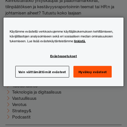
Kiinnostavatko yrityskaupat ja pääomamarkkinat,
tilinpäätöksen ja kestävyysraportoinnin teemat tai HR:n ja
johtamisen aiheet? Tutustu koko laajaan
uutiskirjevalikoimaamme ja tilaa juuri sinua kiinnostavat
sisällöt suoraan sähköpostiisi.
Käytämme evästeitä verkkosivujemme käyttäjäkokemuksen kehittämiseen,
kävijätilastojen analysoimiseen sekä eri sosiaalisen median ominaisuuksien
Tutustu ja tilaa
linkistä.
tukemiseen. Lue lisää evästekäytänteistämme
Evästeasetukset
Uutishuone
Elinkeinoelämä
Vain välttämättömät evästeet
Hyväksy evästeet
HR ja johtaminen
Juridiikka
Taloushallinto
Teknologia ja digitaalisuus
Vastuullisuus
Verotus
Strategy&
Podcastit