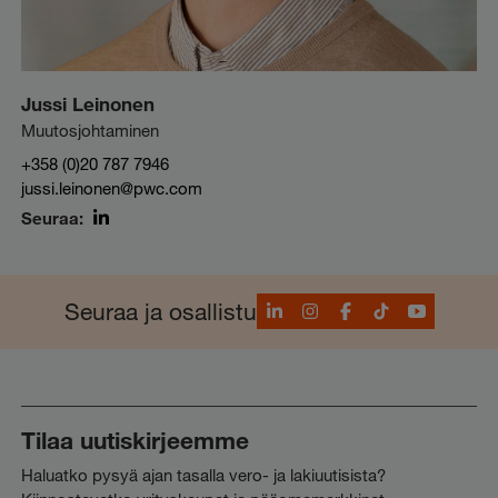
Jussi Leinonen
Muutosjohtaminen
+358 (0)20 787 7946
jussi.leinonen@pwc.com
Seuraa:
LinkedIn
LinkedIn
Instagram
Facebook
TikTok
YouTube
Seuraa ja osallistu
Tilaa uutiskirjeemme
Haluatko pysyä ajan tasalla vero- ja lakiuutisista?