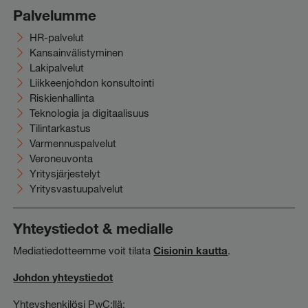
Palvelumme
HR-palvelut
Kansainvälistyminen
Lakipalvelut
Liikkeenjohdon konsultointi
Riskienhallinta
Teknologia ja digitaalisuus
Tilintarkastus
Varmennuspalvelut
Veroneuvonta
Yritysjärjestelyt
Yritysvastuupalvelut
Yhteystiedot & medialle
Mediatiedotteemme voit tilata
Cisionin kautta
.
Johdon yhteystiedot
Yhteyshenkilösi PwC:llä: