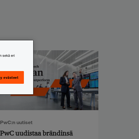
n sekä eri
y evästeet
PwC:n uutiset
PwC uudistaa brändinsä