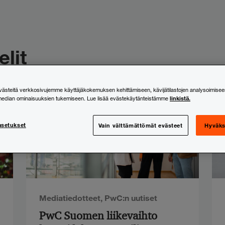
elit
steitä verkkosivujemme käyttäjäkokemuksen kehittämiseen, kävijätilastojen analysoimisee
linkistä.
median ominaisuuksien tukemiseen. Lue lisää evästekäytänteistämme
asetukset
Vain välttämättömät evästeet
Hyväks
Mediatiedotteet
,
PwC:n uutiset
PwC Suomen liikevaihto