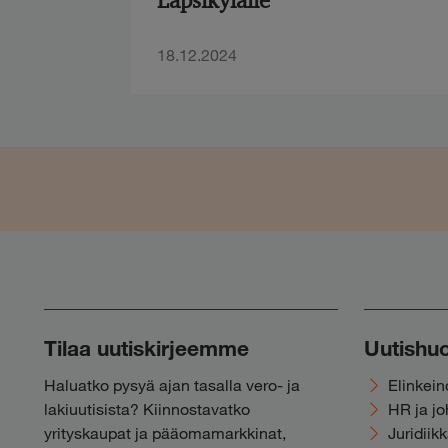
Lapsikylälle
18.12.2024
Tilaa uutiskirjeemme
Uutishu
Haluatko pysyä ajan tasalla vero- ja
Elinkei
lakiuutisista? Kiinnostavatko
HR ja j
yrityskaupat ja pääomamarkkinat,
Juridiik