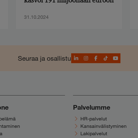
kasvoi 191 miljoonaan euroon
31.10.2024
LinkedIn
Instagram
Facebook
TikTok
YouTube
Seuraa ja osallistu
one
Palvelumme
noelämä
HR-palvelut
ohtaminen
Kansainvälistyminen
ka
Lakipalvelut