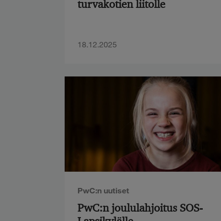
turvakotien liitolle
18.12.2025
PwC:n uutiset
PwC:n joululahjoitus SOS-