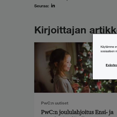
Seuraa:
LinkedIn
Kirjoittajan artikk
Käytämme evä
sosiaalisen 
Eväste
PwC:n uutiset
PwC:n joululahjoitus Ensi- ja