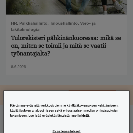
HR
,
Palkkahallinto
,
Taloushallinto
,
Vero- ja
lakiteknologia
Tulorekisteri pähkinänkuoressa: mikä se
on, miten se toimii ja mitä se vaatii
työnantajalta?
8.6.2026
LinkedIn
Instagram
Facebook
TikTok
YouTube
Seuraa ja osallistu
Käytämme evästeitä verkkosivujemme käyttäjäkokemuksen kehittämiseen,
kävijätilastojen analysoimiseen sekä eri sosiaalisen median ominaisuuksien
linkistä.
tukemiseen. Lue lisää evästekäytänteistämme
Tilaa uutiskirjeemme
Evästeasetukset