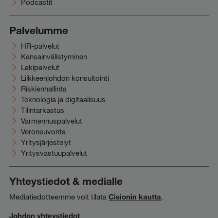
Podcastit
Palvelumme
HR-palvelut
Kansainvälistyminen
Lakipalvelut
Liikkeenjohdon konsultointi
Riskienhallinta
Teknologia ja digitaalisuus
Tilintarkastus
Varmennuspalvelut
Veroneuvonta
Yritysjärjestelyt
Yritysvastuupalvelut
Yhteystiedot & medialle
Mediatiedotteemme voit tilata
Cisionin kautta
.
Johdon yhteystiedot