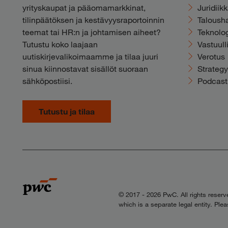
yrityskaupat ja pääomamarkkinat,
Juridiik
tilinpäätöksen ja kestävyysraportoinnin
Talousha
teemat tai HR:n ja johtamisen aiheet?
Teknolog
Tutustu koko laajaan
Vastuull
uutiskirjevalikoimaamme ja tilaa juuri
Verotus
sinua kiinnostavat sisällöt suoraan
Strateg
sähköpostiisi.
Podcast
Tutustu ja tilaa
© 2017 - 2026 PwC. All rights reser
which is a separate legal entity. Ple