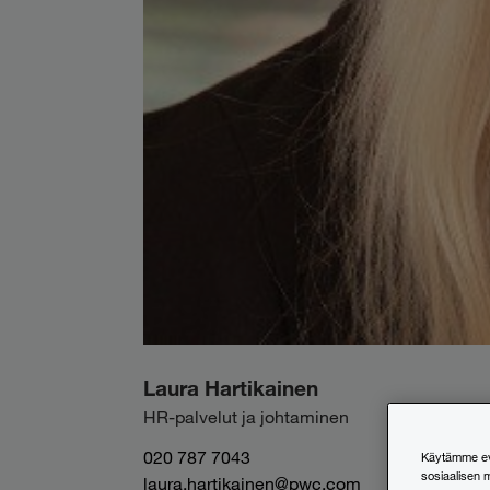
Laura Hartikainen
HR-palvelut ja johtaminen
020 787 7043
Käytämme evä
sosiaalisen 
laura.hartikainen@pwc.com