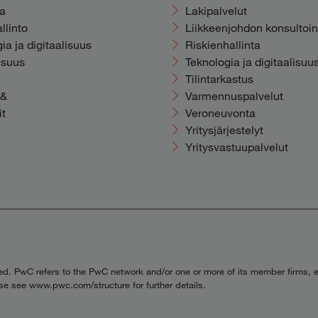
ka
Lakipalvelut
llinto
Liikkeenjohdon konsultoin
ia ja digitaalisuus
Riskienhallinta
isuus
Teknologia ja digitaalisuu
Tilintarkastus
y&
Varmennuspalvelut
it
Veroneuvonta
Yritysjärjestelyt
Yritysvastuupalvelut
ved. PwC refers to the PwC network and/or one or more of its member firms, 
ase see www.pwc.com/structure for further details.