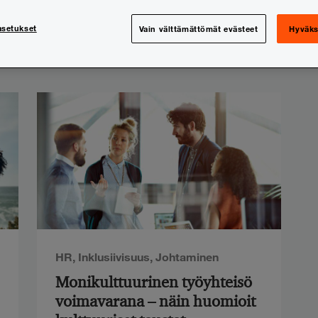
asetukset
Vain välttämättömät evästeet
Hyväks
elit
HR
,
Inklusiivisuus
,
Johtaminen
Monikulttuurinen työyhteisö
voimavarana – näin huomioit