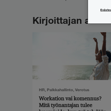
Eväste
Kirjoittajan artikk
HR
,
Palkkahallinto
,
Verotus
Workation vai komennus?
Mitä työnantajan tulee