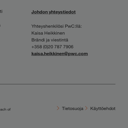
ti
Johdon yhteystiedot
s
Yhteyshenkilösi PwC:llä:
Kaisa Heikkinen
Brändi ja viestintä
+358 (0)20 787 7906
kaisa.heikkinen@pwc.com
Tietosuoja
Käyttöehdot
each of