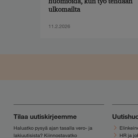
huomioida, kun työ tehdään
ulkomailta
11.2.2026
Tilaa uutiskirjeemme
Uutishu
Haluatko pysyä ajan tasalla vero- ja
Elinkei
lakiuutisista? Kiinnostavatko
HR ja j