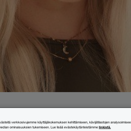
steitä verkkosivujemme käyttäjäkokemuksen kehittämiseen, kävijätilastojen analysoimisee
linkistä.
median ominaisuuksien tukemiseen. Lue lisää evästekäytänteistämme