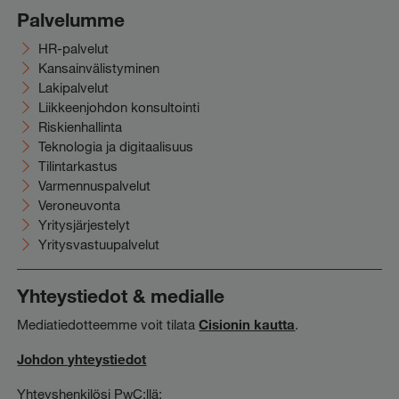
Palvelumme
HR-palvelut
Kansainvälistyminen
Lakipalvelut
Liikkeenjohdon konsultointi
Riskienhallinta
Teknologia ja digitaalisuus
Tilintarkastus
Varmennuspalvelut
Veroneuvonta
Yritysjärjestelyt
Yritysvastuupalvelut
Yhteystiedot & medialle
Mediatiedotteemme voit tilata
Cisionin kautta
.
Johdon yhteystiedot
Yhteyshenkilösi PwC:llä: