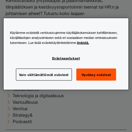
Kiinnostavatko yrityskaupat ja pääomamarkkinat,
tilinpäätöksen ja kestävyysraportoinnin teemat tai HR:n ja
johtamisen aiheet? Tutustu koko laajaan
uutiskirjevalikoimaamme ja tilaa juuri sinua kiinnostavat
sisällöt suoraan sähköpostiisi.
Käytämme evästeitä verkkosivujemme käyttäjäkokemuksen kehittämiseen,
kävijätilastojen analysoimiseen sekä eri sosiaalisen median ominaisuuksien
Tutustu ja tilaa
linkistä.
tukemiseen. Lue lisää evästekäytänteistämme
Evästeasetukset
Uutishuone
Elinkeinoelämä
Vain välttämättömät evästeet
Hyväksy evästeet
HR ja johtaminen
Juridiikka
Taloushallinto
Teknologia ja digitaalisuus
Vastuullisuus
Verotus
Strategy&
Podcastit