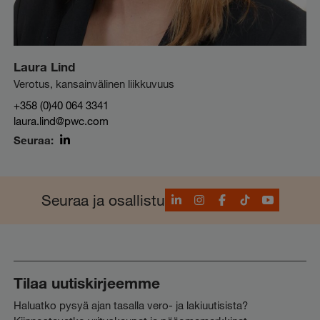
Laura Lind
Verotus, kansainvälinen liikkuvuus
+358 (0)40 064 3341
laura.lind@pwc.com
Seuraa:
LinkedIn
LinkedIn
Instagram
Facebook
TikTok
YouTube
Seuraa ja osallistu
Tilaa uutiskirjeemme
Haluatko pysyä ajan tasalla vero- ja lakiuutisista?