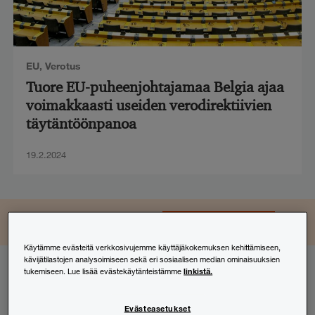
EU
,
Verotus
Tuore EU-puheenjohtajamaa Belgia ajaa
voimakkaasti useiden verodirektiivien
täytäntöönpanoa
19.2.2024
LinkedIn
Instagram
Facebook
TikTok
YouTube
Seuraa ja osallistu
Käytämme evästeitä verkkosivujemme käyttäjäkokemuksen kehittämiseen,
kävijätilastojen analysoimiseen sekä eri sosiaalisen median ominaisuuksien
linkistä.
tukemiseen. Lue lisää evästekäytänteistämme
Tilaa uutiskirjeemme
Evästeasetukset