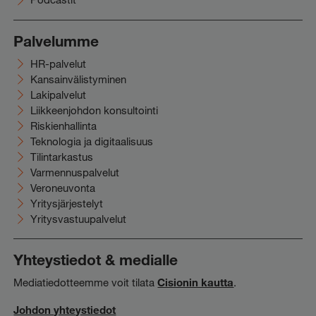
Palvelumme
HR-palvelut
Kansainvälistyminen
Lakipalvelut
Liikkeenjohdon konsultointi
Riskienhallinta
Teknologia ja digitaalisuus
Tilintarkastus
Varmennuspalvelut
Veroneuvonta
Yritysjärjestelyt
Yritysvastuupalvelut
Yhteystiedot & medialle
Mediatiedotteemme voit tilata
Cisionin kautta
.
Johdon yhteystiedot