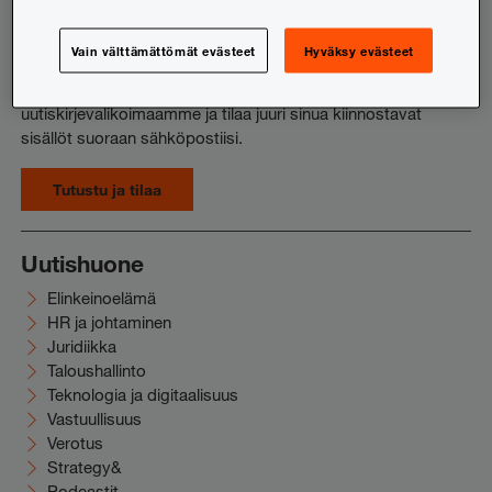
Haluatko pysyä ajan tasalla vero- ja lakiuutisista?
Kiinnostavatko yrityskaupat ja pääomamarkkinat,
Vain välttämättömät evästeet
Hyväksy evästeet
tilinpäätöksen ja kestävyysraportoinnin teemat tai HR:n ja
johtamisen aiheet? Tutustu koko laajaan
uutiskirjevalikoimaamme ja tilaa juuri sinua kiinnostavat
sisällöt suoraan sähköpostiisi.
Tutustu ja tilaa
Uutishuone
Elinkeinoelämä
HR ja johtaminen
Juridiikka
Taloushallinto
Teknologia ja digitaalisuus
Vastuullisuus
Verotus
Strategy&
Podcastit