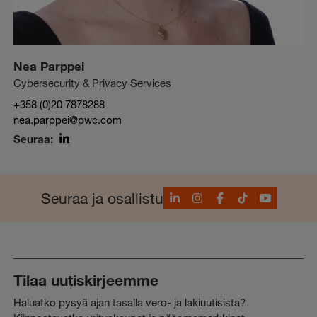
Nea Parppei
Cybersecurity & Privacy Services
+358 (0)20 7878288
nea.parppei@pwc.com
Seuraa:
LinkedIn
LinkedIn
Instagram
Facebook
TikTok
YouTube
Seuraa ja osallistu
Tilaa uutiskirjeemme
Haluatko pysyä ajan tasalla vero- ja lakiuutisista?