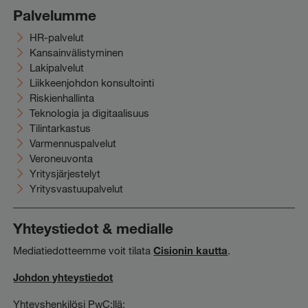
Palvelumme
HR-palvelut
Kansainvälistyminen
Lakipalvelut
Liikkeenjohdon konsultointi
Riskienhallinta
Teknologia ja digitaalisuus
Tilintarkastus
Varmennuspalvelut
Veroneuvonta
Yritysjärjestelyt
Yritysvastuupalvelut
Yhteystiedot & medialle
Mediatiedotteemme voit tilata
Cisionin kautta
.
Johdon yhteystiedot
Yhteyshenkilösi PwC:llä: