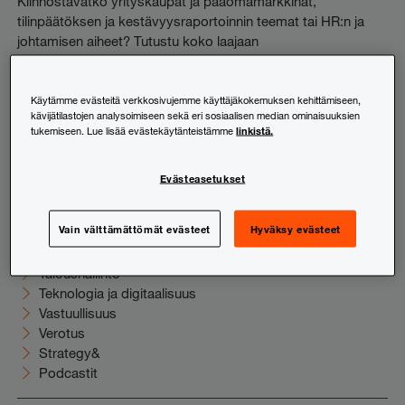
Kiinnostavatko yrityskaupat ja pääomamarkkinat,
tilinpäätöksen ja kestävyysraportoinnin teemat tai HR:n ja
johtamisen aiheet? Tutustu koko laajaan
uutiskirjevalikoimaamme ja tilaa juuri sinua kiinnostavat
sisällöt suoraan sähköpostiisi.
Käytämme evästeitä verkkosivujemme käyttäjäkokemuksen kehittämiseen,
kävijätilastojen analysoimiseen sekä eri sosiaalisen median ominaisuuksien
Tutustu ja tilaa
linkistä.
tukemiseen. Lue lisää evästekäytänteistämme
Evästeasetukset
Uutishuone
Elinkeinoelämä
Vain välttämättömät evästeet
Hyväksy evästeet
HR ja johtaminen
Juridiikka
Taloushallinto
Teknologia ja digitaalisuus
Vastuullisuus
Verotus
Strategy&
Podcastit