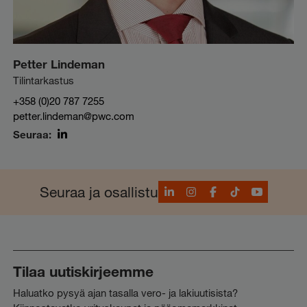
Petter Lindeman
Tilintarkastus
+358 (0)20 787 7255
petter.lindeman@pwc.com
Seuraa:
LinkedIn
LinkedIn
Instagram
Facebook
TikTok
YouTube
Seuraa ja osallistu
Tilaa uutiskirjeemme
Haluatko pysyä ajan tasalla vero- ja lakiuutisista?