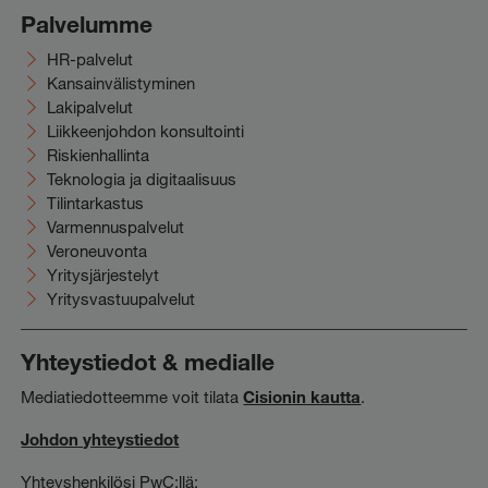
Palvelumme
HR-palvelut
Kansainvälistyminen
Lakipalvelut
Liikkeenjohdon konsultointi
Riskienhallinta
Teknologia ja digitaalisuus
Tilintarkastus
Varmennuspalvelut
Veroneuvonta
Yritysjärjestelyt
Yritysvastuupalvelut
Yhteystiedot & medialle
Mediatiedotteemme voit tilata
Cisionin kautta
.
Johdon yhteystiedot
Yhteyshenkilösi PwC:llä: