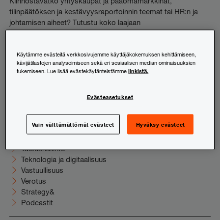
Kiinnostavatko yrityskaupat ja pääomamarkkinat,
tilinpäätöksen ja kestävyysraportoinnin teemat tai HR:n ja
johtamisen aiheet? Tutustu koko laajaan
uutiskirjevalikoimaamme ja tilaa juuri sinua kiinnostavat
sisällöt suoraan sähköpostiisi.
Käytämme evästeitä verkkosivujemme käyttäjäkokemuksen kehittämiseen,
kävijätilastojen analysoimiseen sekä eri sosiaalisen median ominaisuuksien
Tutustu ja tilaa
linkistä.
tukemiseen. Lue lisää evästekäytänteistämme
Evästeasetukset
Uutishuone
Elinkeinoelämä
Vain välttämättömät evästeet
Hyväksy evästeet
HR ja johtaminen
Juridiikka
Taloushallinto
Teknologia ja digitaalisuus
Vastuullisuus
Verotus
Strategy&
Podcastit