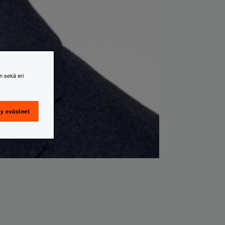
n sekä eri
y evästeet