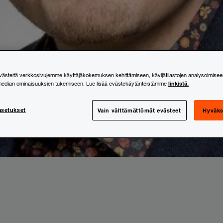
steitä verkkosivujemme käyttäjäkokemuksen kehittämiseen, kävijätilastojen analysoimisee
linkistä.
median ominaisuuksien tukemiseen. Lue lisää evästekäytänteistämme
asetukset
Vain välttämättömät evästeet
Hyväks