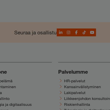
LinkedIn
Instagram
Facebook
TikTok
YouTube
Seuraa ja osallistu
one
Palvelumme
noelämä
HR-palvelut
ohtaminen
Kansainvälistyminen
ka
Lakipalvelut
llinto
Liikkeenjohdon konsultoin
ia ja digitaalisuus
Riskienhallinta