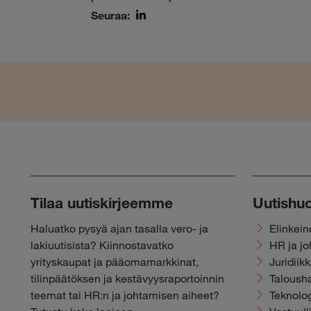
Seuraa:
LinkedIn
Tilaa uutiskirjeemme
Uutishu
Haluatko pysyä ajan tasalla vero- ja
Elinkei
lakiuutisista? Kiinnostavatko
HR ja j
yrityskaupat ja pääomamarkkinat,
Juridiik
tilinpäätöksen ja kestävyysraportoinnin
Talousha
teemat tai HR:n ja johtamisen aiheet?
Teknolog