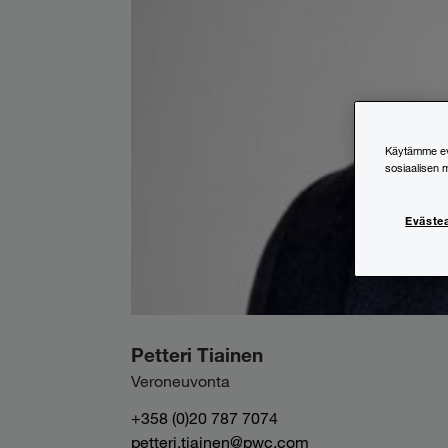
Käytämme evä
sosiaalisen 
Eväste
Petteri Tiainen
Veroneuvonta
+358 (0)20 787 7074
petteri.tiainen@pwc.com