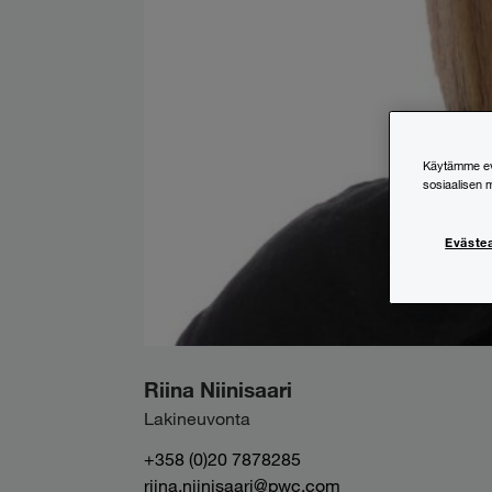
Käytämme evä
sosiaalisen 
Eväste
Riina Niinisaari
Lakineuvonta
+358 (0)20 7878285
riina.niinisaari@pwc.com