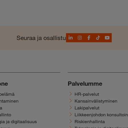
LinkedIn
Instagram
Facebook
TikTok
YouTube
Seuraa ja osallistu
one
Palvelumme
noelämä
HR-palvelut
ohtaminen
Kansainvälistyminen
ka
Lakipalvelut
llinto
Liikkeenjohdon konsultoin
ia ja digitaalisuus
Riskienhallinta