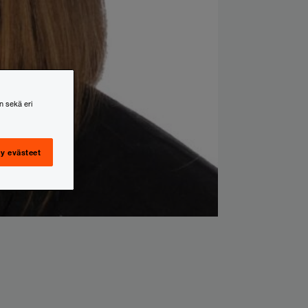
n sekä eri
y evästeet