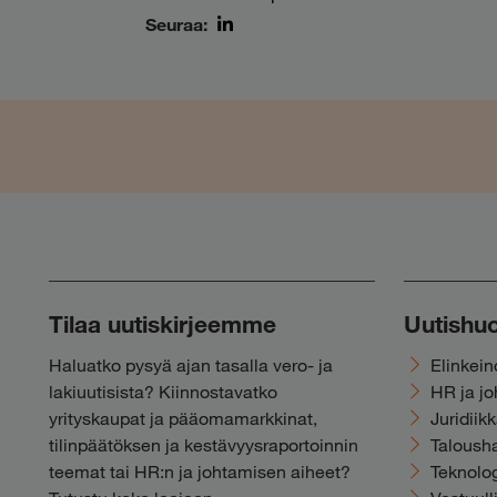
Seuraa:
LinkedIn
Tilaa uutiskirjeemme
Uutishu
Haluatko pysyä ajan tasalla vero- ja
Elinkei
lakiuutisista? Kiinnostavatko
HR ja j
yrityskaupat ja pääomamarkkinat,
Juridiik
tilinpäätöksen ja kestävyysraportoinnin
Talousha
teemat tai HR:n ja johtamisen aiheet?
Teknolog