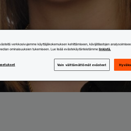
steitä verkkosivujemme käyttäjäkokemuksen kehittämiseen, kävijätilastojen analysoimisee
linkistä.
median ominaisuuksien tukemiseen. Lue lisää evästekäytänteistämme
asetukset
Vain välttämättömät evästeet
Hyväks