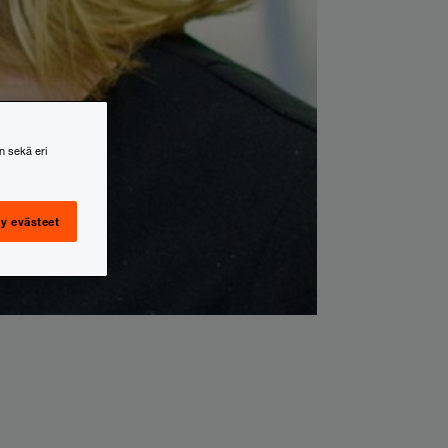
n sekä eri
y evästeet