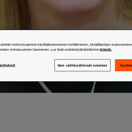
steitä verkkosivujemme käyttäjäkokemuksen kehittämiseen, kävijätilastojen analysoimisee
linkistä.
median ominaisuuksien tukemiseen. Lue lisää evästekäytänteistämme
asetukset
Vain välttämättömät evästeet
Hyväks