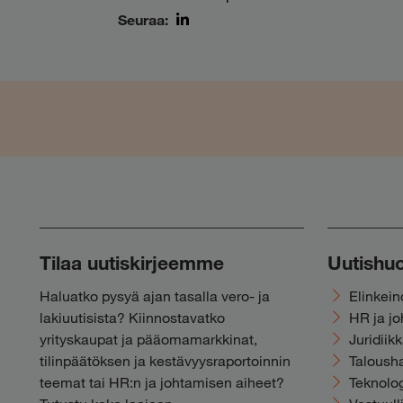
Seuraa:
LinkedIn
Tilaa uutiskirjeemme
Uutishu
Haluatko pysyä ajan tasalla vero- ja
Elinkei
lakiuutisista? Kiinnostavatko
HR ja j
yrityskaupat ja pääomamarkkinat,
Juridiik
tilinpäätöksen ja kestävyysraportoinnin
Talousha
teemat tai HR:n ja johtamisen aiheet?
Teknolog