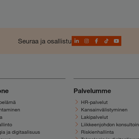
LinkedIn
Instagram
Facebook
TikTok
YouTube
Seuraa ja osallistu
one
Palvelumme
noelämä
HR-palvelut
ohtaminen
Kansainvälistyminen
ka
Lakipalvelut
llinto
Liikkeenjohdon konsultoin
ia ja digitaalisuus
Riskienhallinta