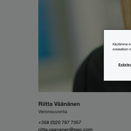
Käytämme evä
sosiaalisen 
Eväste
Riitta Väänänen
Veroneuvonta
+358 (0)20 787 7357
riitta.vaananen@pwc.com