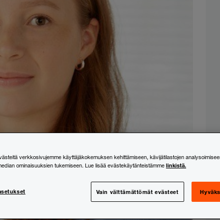
steitä verkkosivujemme käyttäjäkokemuksen kehittämiseen, kävijätilastojen analysoimisee
linkistä.
median ominaisuuksien tukemiseen. Lue lisää evästekäytänteistämme
asetukset
Vain välttämättömät evästeet
Hyväks