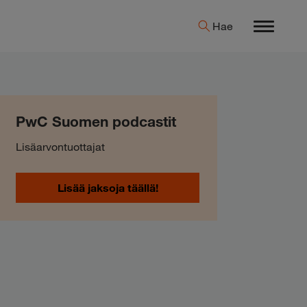
Hae
Menu
PwC Suomen podcastit
Lisäarvontuottajat
Lisää jaksoja täällä!