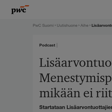
Hyppää
PwC:n
sisältöön
uutishuone
PwC Suomi
Uutishuone
Aihe
|
Podcast
Lisäarvontuot
Menestymispa
mikään ei rii
Startataan Lisäarvontuottajie