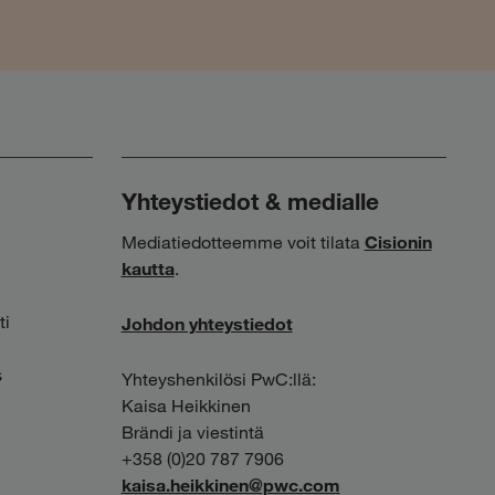
Yhteystiedot & medialle
Mediatiedotteemme voit tilata
Cisionin
kautta
.
ti
Johdon yhteystiedot
s
Yhteyshenkilösi PwC:llä:
Kaisa Heikkinen
Brändi ja viestintä
+358 (0)20 787 7906
kaisa.heikkinen@pwc.com