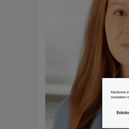
Käytämme evä
sosiaalisen 
Eväste