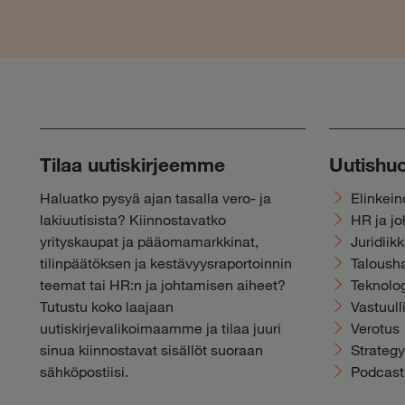
Tilaa uutiskirjeemme
Uutishu
Haluatko pysyä ajan tasalla vero- ja
Elinkei
lakiuutisista? Kiinnostavatko
HR ja j
yrityskaupat ja pääomamarkkinat,
Juridiik
tilinpäätöksen ja kestävyysraportoinnin
Talousha
teemat tai HR:n ja johtamisen aiheet?
Teknolog
Tutustu koko laajaan
Vastuull
uutiskirjevalikoimaamme ja tilaa juuri
Verotus
sinua kiinnostavat sisällöt suoraan
Strateg
sähköpostiisi.
Podcast