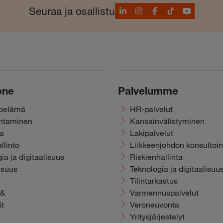
LinkedIn
Instagram
Facebook
TikTok
YouTube
Seuraa ja osallistu
one
Palvelumme
noelämä
HR-palvelut
ohtaminen
Kansainvälistyminen
ka
Lakipalvelut
llinto
Liikkeenjohdon konsultoin
ia ja digitaalisuus
Riskienhallinta
isuus
Teknologia ja digitaalisuu
Tilintarkastus
y&
Varmennuspalvelut
it
Veroneuvonta
Yritysjärjestelyt