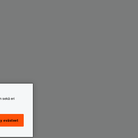
n sekä eri
y evästeet