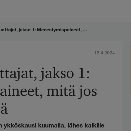
Lisäarvontuottajat, jakso 1: Menestymispaineet, mitä jos mikään ei riitä
16.4.2024
tajat, jakso 1:
ineet, mitä jos
tä
n ykköskausi kuumalla, lähes kaikille