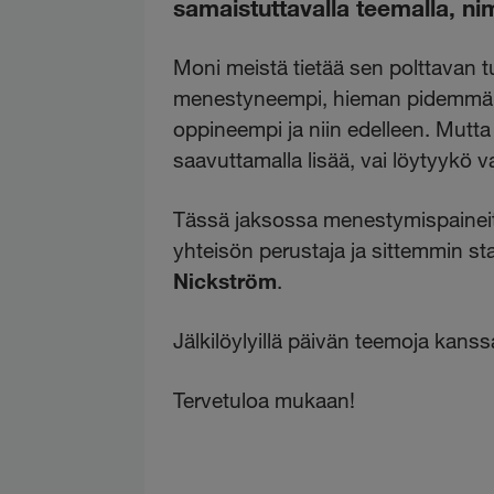
samaistuttavalla teemalla, ni
Moni meistä tietää sen polttavan t
menestyneempi, hieman pidemmäll
oppineempi ja niin edelleen. Mutt
saavuttamalla lisää, vai löytyykö 
Tässä jaksossa menestymispainei
yhteisön perustaja ja sittemmin sta
Nickström
.
Jälkilöylyillä päivän teemoja kan
Tervetuloa mukaan!