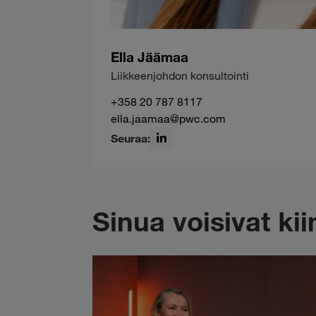
Ella Jäämaa
Liikkeenjohdon konsultointi
+358 20 787 8117
ella.jaamaa@pwc.com
Seuraa:
LinkedIn
Sinua voisivat k