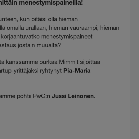
mittäin menestymispaineilla!
unteen, kun pitäisi olla hieman
ä omalla urallaan, hieman vauraampi, hieman
a korjaantuvatko menestymispaineet
vastaus jostain muualta?
ta kanssamme purkaa Mimmit sijoittaa
rtup-yrittäjäksi ryhtynyt
Pia-Maria
ssamme pohtii PwC:n
Jussi Leinonen
.