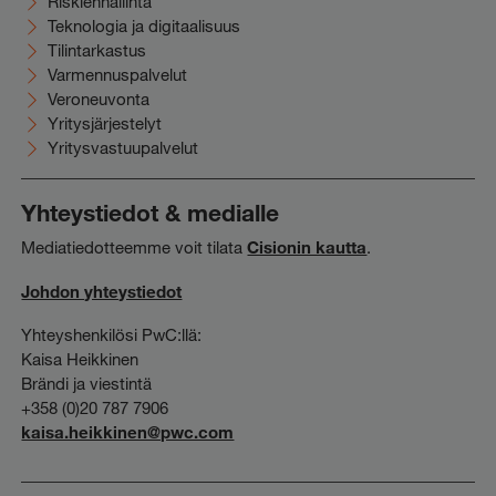
Riskienhallinta
Teknologia ja digitaalisuus
Tilintarkastus
Varmennuspalvelut
Veroneuvonta
Yritysjärjestelyt
Yritysvastuupalvelut
Yhteystiedot & medialle
Mediatiedotteemme voit tilata
Cisionin kautta
.
Johdon yhteystiedot
Yhteyshenkilösi PwC:llä:
Kaisa Heikkinen
Brändi ja viestintä
+358 (0)20 787 7906
kaisa.heikkinen@pwc.com