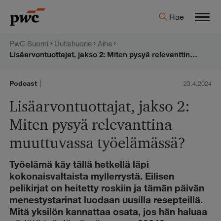
Hyppää
PwC:n
Hae
sisältöön
Men
uutishuone
PwC Suomi
Uutishuone
Aihe
Lisäarvontuottajat, jakso 2: Miten pysyä relevanttina muuttuvassa työelämässä?
|
Podcast
23.4.2024
Lisäarvontuottajat, jakso 2:
Miten pysyä relevanttina
muuttuvassa työelämässä?
Työelämä käy tällä hetkellä läpi
kokonaisvaltaista myllerrystä. Eilisen
pelikirjat on heitetty roskiin ja tämän päivän
menestystarinat luodaan uusilla resepteillä.
Mitä yksilön kannattaa osata, jos hän haluaa