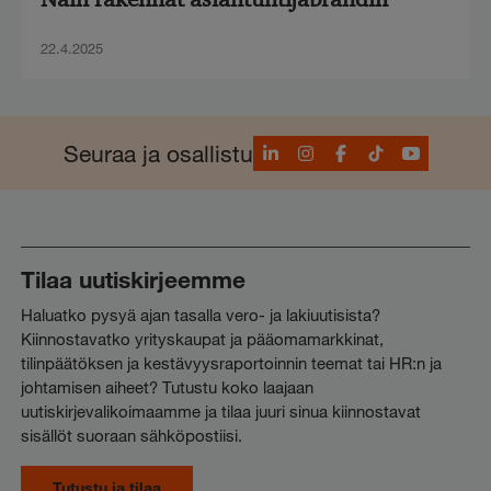
22.4.2025
LinkedIn
Instagram
Facebook
TikTok
YouTube
Seuraa ja osallistu
Tilaa uutiskirjeemme
Haluatko pysyä ajan tasalla vero- ja lakiuutisista?
Kiinnostavatko yrityskaupat ja pääomamarkkinat,
tilinpäätöksen ja kestävyysraportoinnin teemat tai HR:n ja
johtamisen aiheet? Tutustu koko laajaan
uutiskirjevalikoimaamme ja tilaa juuri sinua kiinnostavat
sisällöt suoraan sähköpostiisi.
Tutustu ja tilaa