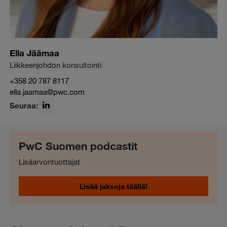
Ella Jäämaa
Liikkeenjohdon konsultointi
+358 20 787 8117
ella.jaamaa@pwc.com
Seuraa:
LinkedIn
PwC Suomen podcastit
Lisäarvontuottajat
Lisää jaksoja täällä!