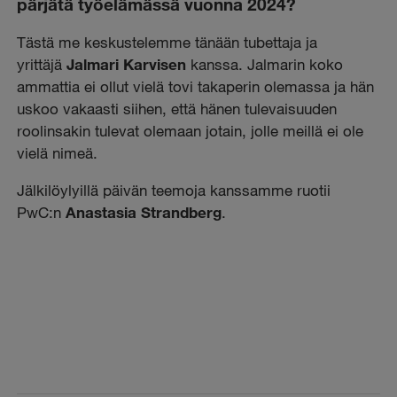
pärjätä työelämässä vuonna 2024?
Tästä me keskustelemme tänään tubettaja ja
yrittäjä
Jalmari Karvisen
kanssa. Jalmarin koko
ammattia ei ollut vielä tovi takaperin olemassa ja hän
uskoo vakaasti siihen, että hänen tulevaisuuden
roolinsakin tulevat olemaan jotain, jolle meillä ei ole
vielä nimeä.
Jälkilöylyillä päivän teemoja kanssamme ruotii
PwC:n
Anastasia Strandberg
.