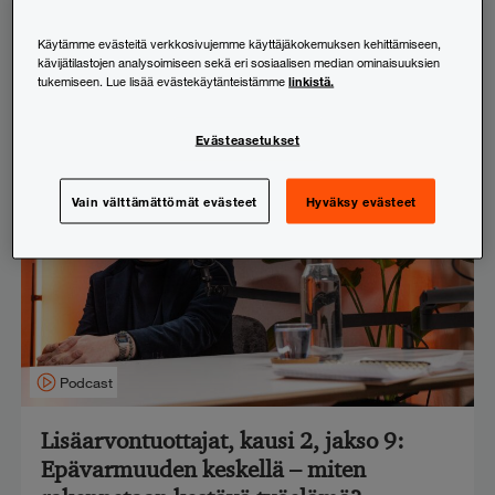
vaikuttaa päätöksiin?
Käytämme evästeitä verkkosivujemme käyttäjäkokemuksen kehittämiseen,
20.5.2025
kävijätilastojen analysoimiseen sekä eri sosiaalisen median ominaisuuksien
linkistä.
tukemiseen. Lue lisää evästekäytänteistämme
Evästeasetukset
Vain välttämättömät evästeet
Hyväksy evästeet
Podcast
Lisäarvontuottajat, kausi 2, jakso 9:
Epävarmuuden keskellä – miten