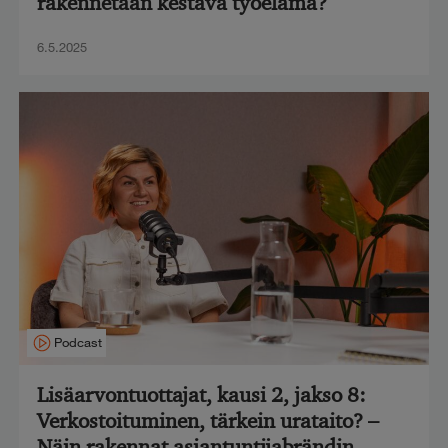
rakennetaan kestävä työelämä?
6.5.2025
Podcast
Lisäarvontuottajat, kausi 2, jakso 8:
Verkostoituminen, tärkein urataito? –
Näin rakennat asiantuntijabrändin