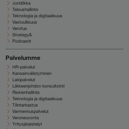
Juridiikka
Taloushallinto
Teknologia ja digitaalisuus
Vastuullisuus
Verotus
Strategy&
Podcastit
Palvelumme
HR-palvelut
Kansainvälistyminen
Lakipalvelut
Liikkeenjohdon konsultointi
Riskienhallinta
Teknologia ja digitaalisuus
Tilintarkastus
Varmennuspalvelut
Veroneuvonta
Yritysjärjestelyt