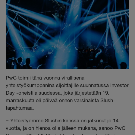
PwC toimii tänä vuonna virallisena
yhteistyökumppanina sijoittajille suunnatussa Investor
Day -oheistilaisuudessa, joka järjestetään 19.
marraskuuta eli päivää ennen varsinaista Slush-
tapahtumaa.
− Yhteistyömme Slushin kanssa on jatkunut jo 14
vuotta, ja on hienoa olla jälleen mukana, sanoo PwC