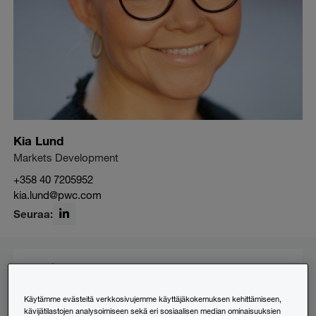
Kia Lund
Markets Development
+358 40 7205952
kia.lund@pwc.com
Seuraa:
LinkedIn
Uusimmat
PwC:n uutiset
Käytämme evästeitä verkkosivujemme käyttäjäkokemuksen kehittämiseen,
Uusia partnereita PwC Suomelle
kävijätilastojen analysoimiseen sekä eri sosiaalisen median ominaisuuksien