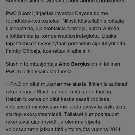
Suomen Client & Market Leader
Juuso Laatikainen.
PwC Suomi järjestää Investor Dayssa kolme
roundtable-keskustelua. Niissä käsitellään sijoittajia
kiinnostavia, ajankohtaisia teemoja, kuten vihreää
sijoittamista ja kompensaatiostrategioita. Lisäksi
tapahtumissa syvennytään perheiden sijoitusyhtiöitä,
Family Officeja, koskettaviin aiheisiin.
Slushin toimitusjohtaja
Aino Bergius
on kiitollinen
PwC:n pitkäaikaisesta tuesta.
− PwC on ollut mukanamme alusta lähtien ja auttanut
rakentamaan Slushista sen, mitä se on tänään.
Heidän tukensa on ollut keskeisessä roolissa
yhteisessä missiossamme luoda pysyvää vaikutusta
startup-ekosysteemissä. Tällaiset kumppanuudet
rakentuvat ajan myötä, ja olemme ylpeitä
voidessamme jatkaa tätä yhteistyötä vuonna 2024,