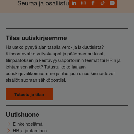
LinkedIn
Instagram
Facebook
TikTok
YouTube
Seuraa ja osallistu
Tilaa uutiskirjeemme
Haluatko pysyä ajan tasalla vero- ja lakiuutisista?
Kiinnostavatko yrityskaupat ja pääomamarkkinat,
tilinpäätöksen ja kestävyysraportoinnin teemat tai HR:n ja
johtamisen aiheet? Tutustu koko laajaan
uutiskirjevalikoimaamme ja tilaa juuri sinua kiinnostavat
sisällöt suoraan sähköpostiisi.
Tutustu ja tilaa
Uutishuone
Elinkeinoelämä
HR ja johtaminen