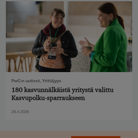
PwC:n uutiset
,
Yrittäjyys
180 kasvunnälkäistä yritystä valittu
Kasvupolku-sparraukseen
29.4.2026