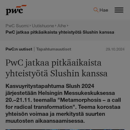
Hyppää
PwC:n
Hae
sisältöön
Men
uutishuone
PwC Suomi
Uutishuone
Aihe
PwC jatkaa pitkäaikaista yhteistyötä Slushin kanssa
|
PwC:n uutiset
Tapahtumauutiset
29.10.2024
PwC jatkaa pitkäaikaista
yhteistyötä Slushin kanssa
Kasvuyritystapahtuma Slush 2024
järjestetään Helsingin Messukeskuksessa
20.–21.11. teemalla "Metamorphosis – a call
for radical transformation". Teema korostaa
yhteisön voimaa ja merkitystä suurten
muutosten aikaansaamisessa.