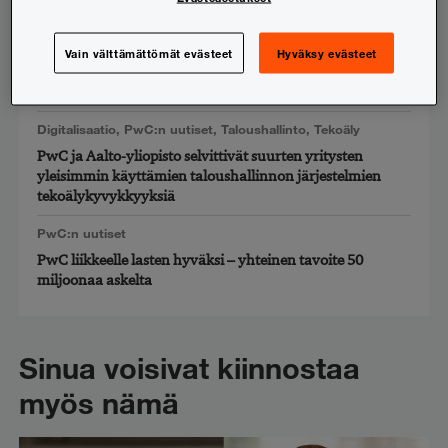
sparraukseen
PwC:n uutiset
Vain välttämättömät evästeet
Hyväksy evästeet
Minna Viinikkala nimitetty PwC Suomen uudeksi
tilintarkastuspartneriksi
Digitalisaatio
,
PwC:n uutiset
,
Taloushallinto
,
Tekoäly
PwC ja Aalto-yliopisto selvittivät suurten yritysten
yleisimmin käyttämien taloushallinnon järjestelmien
tekoälykyvykkyyksiä
PwC:n uutiset
PwC liikkeelle lasten hyväksi – yhteinen tavoite 50
miljoonaa askelta
Sinua voisivat kiinnostaa
myös nämä