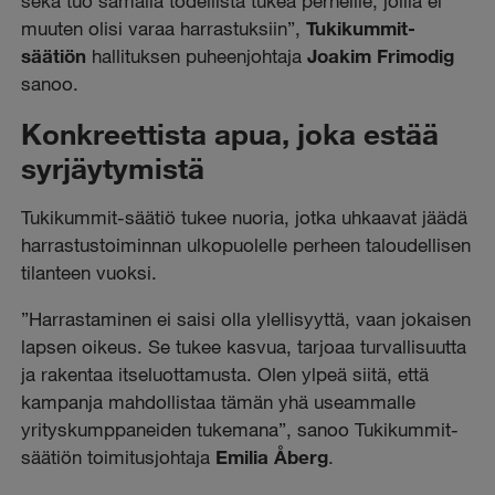
sekä tuo samalla todellista tukea perheille, joilla ei
muuten olisi varaa harrastuksiin”,
Tukikummit-
säätiön
hallituksen puheenjohtaja
Joakim Frimodig
sanoo.
Konkreettista apua, joka estää
syrjäytymistä
Tukikummit-säätiö tukee nuoria, jotka uhkaavat jäädä
harrastustoiminnan ulkopuolelle perheen taloudellisen
tilanteen vuoksi.
”Harrastaminen ei saisi olla ylellisyyttä, vaan jokaisen
lapsen oikeus. Se tukee kasvua, tarjoaa turvallisuutta
ja rakentaa itseluottamusta. Olen ylpeä siitä, että
kampanja mahdollistaa tämän yhä useammalle
yrityskumppaneiden tukemana”, sanoo Tukikummit-
säätiön toimitusjohtaja
Emilia Åberg
.