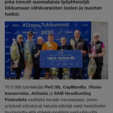
joka innosti suomalaisia työyhteisöjä
liikkumaan vähävaraisten lasten ja nuorten
tueksi.
Yli 5 000 työntekijää
PwC:ltä
,
CapManilta
,
Otava-
konsernista
,
Aktiasta
ja
SAM Headhunting
Finlandista
osallistui kevään kampanjaan, johon
yritykset sitoutuivat halusta edistää sekä henkilöstön
hyvinvointia että yhteiskunnallista vastuullisuutta.