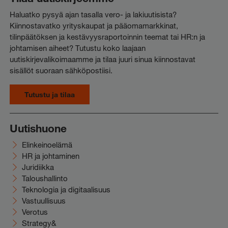
Haluatko pysyä ajan tasalla vero- ja lakiuutisista?
Kiinnostavatko yrityskaupat ja pääomamarkkinat,
tilinpäätöksen ja kestävyysraportoinnin teemat tai HR:n ja
johtamisen aiheet? Tutustu koko laajaan
uutiskirjevalikoimaamme ja tilaa juuri sinua kiinnostavat
sisällöt suoraan sähköpostiisi.
Tutustu ja tilaa
Uutishuone
Elinkeinoelämä
HR ja johtaminen
Juridiikka
Taloushallinto
Teknologia ja digitaalisuus
Vastuullisuus
Verotus
Strategy&