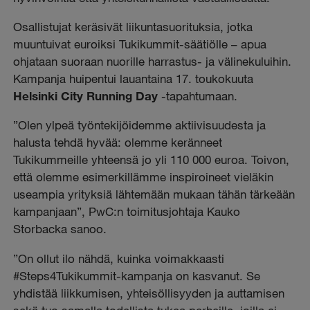
Osallistujat keräsivät liikuntasuorituksia, jotka
muuntuivat euroiksi Tukikummit-säätiölle – apua
ohjataan suoraan nuorille harrastus- ja välinekuluihin.
Kampanja huipentui lauantaina 17. toukokuuta
Helsinki City Running Day
-tapahtumaan.
”Olen ylpeä työntekijöidemme aktiivisuudesta ja
halusta tehdä hyvää: olemme keränneet
Tukikummeille yhteensä jo yli 110 000 euroa. Toivon,
että olemme esimerkillämme inspiroineet vieläkin
useampia yrityksiä lähtemään mukaan tähän tärkeään
kampanjaan”, PwC:n toimitusjohtaja Kauko
Storbacka sanoo.
”On ollut ilo nähdä, kuinka voimakkaasti
#Steps4Tukikummit-kampanja on kasvanut. Se
yhdistää liikkumisen, yhteisöllisyyden ja auttamisen