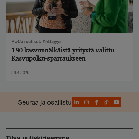
PwC:n uutiset
,
Yrittäjyys
180 kasvunnälkäistä yritystä valittu
Kasvupolku-sparraukseen
29.4.2026
LinkedIn
Instagram
Facebook
TikTok
YouTube
Seuraa ja osallistu
Tilaa uutiskirjeemme