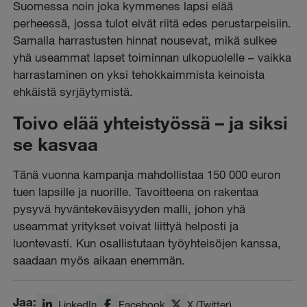
Suomessa noin joka kymmenes lapsi elää
perheessä, jossa tulot eivät riitä edes perustarpeisiin.
Samalla harrastusten hinnat nousevat, mikä sulkee
yhä useammat lapset toiminnan ulkopuolelle – vaikka
harrastaminen on yksi tehokkaimmista keinoista
ehkäistä syrjäytymistä.
Toivo elää yhteistyössä – ja siksi
se kasvaa
Tänä vuonna kampanja mahdollistaa 150 000 euron
tuen lapsille ja nuorille. Tavoitteena on rakentaa
pysyvä hyväntekeväisyyden malli, johon yhä
useammat yritykset voivat liittyä helposti ja
luontevasti. Kun osallistutaan työyhteisöjen kanssa,
saadaan myös aikaan enemmän.
Jaa:
LinkedIn
Facebook
X (Twitter)