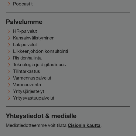
Podcastit
Palvelumme
HR-palvelut
Kansainvälistyminen
Lakipalvelut
Liikkeenjohdon konsultointi
Riskienhallinta
Teknologia ja digitaalisuus
Tilintarkastus
Varmennuspalvelut
Veroneuvonta
Yritysjärjestelyt
Yritysvastuupalvelut
Yhteystiedot & medialle
Mediatiedotteemme voit tilata
Cisionin kautta
.