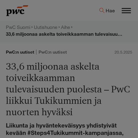
Hyppää
PwC:n
Hae
sisältöön
Men
uutishuone
PwC Suomi
Uutishuone
Aihe
33,6 miljoonaa askelta toiveikkaamman tulevaisuuden puolesta – PwC liikkui Tukikummien ja nuorten hyväksi
|
PwC:n uutiset
PwC:n uutiset
20.5.2025
33,6 miljoonaa askelta
toiveikkaamman
tulevaisuuden puolesta – PwC
liikkui Tukikummien ja
nuorten hyväksi
Liikunta ja hyväntekeväisyys yhdistyivät
kevään #Steps4Tukikummit-kampanjassa,