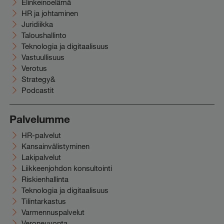
Elinkeinoelämä
HR ja johtaminen
Juridiikka
Taloushallinto
Teknologia ja digitaalisuus
Vastuullisuus
Verotus
Strategy&
Podcastit
Palvelumme
HR-palvelut
Kansainvälistyminen
Lakipalvelut
Liikkeenjohdon konsultointi
Riskienhallinta
Teknologia ja digitaalisuus
Tilintarkastus
Varmennuspalvelut
Veroneuvonta