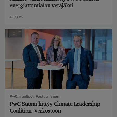
energiatoimialan vetäjäksi
4.9.2025
PwC:n uutiset
,
Vastuullisuus
PwC Suomi liittyy Climate Leadership
Coalition -verkostoon