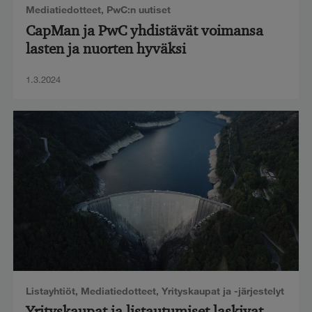
Mediatiedotteet
,
PwC:n uutiset
CapMan ja PwC yhdistävät voimansa
lasten ja nuorten hyväksi
1.3.2024
Listayhtiöt
,
Mediatiedotteet
,
Yrityskaupat ja -järjestelyt
Yrityskaupat ja listautumiset laskivat