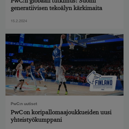
PwC:n globaali tutkimus: Suomi
generatiivisen tekoälyn kärkimaita
15.2.2024
PwC:n uutiset
PwC on koripallomaajoukkueiden uusi
yhteistyökumppani