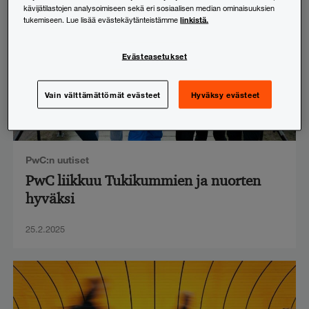
kävijätilastojen analysoimiseen sekä eri sosiaalisen median ominaisuuksien
linkistä.
tukemiseen. Lue lisää evästekäytänteistämme
Evästeasetukset
Vain välttämättömät evästeet
Hyväksy evästeet
PwC:n uutiset
PwC liikkuu Tukikummien ja nuorten
hyväksi
25.2.2025