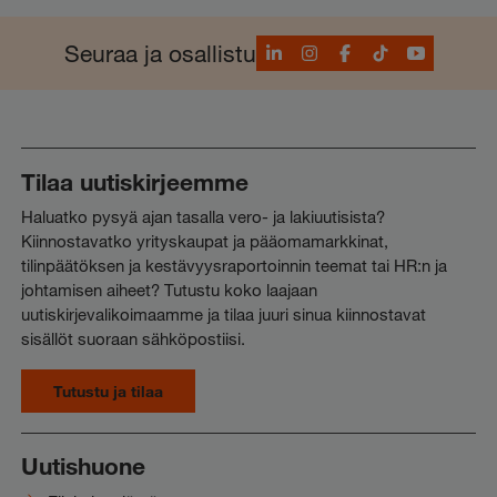
LinkedIn
Instagram
Facebook
TikTok
YouTube
Seuraa ja osallistu
Tilaa uutiskirjeemme
Haluatko pysyä ajan tasalla vero- ja lakiuutisista?
Kiinnostavatko yrityskaupat ja pääomamarkkinat,
tilinpäätöksen ja kestävyysraportoinnin teemat tai HR:n ja
johtamisen aiheet? Tutustu koko laajaan
uutiskirjevalikoimaamme ja tilaa juuri sinua kiinnostavat
sisällöt suoraan sähköpostiisi.
Tutustu ja tilaa
Uutishuone