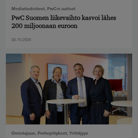
Mediatiedotteet
,
PwC:n uutiset
PwC Suomen liikevaihto kasvoi lähes
200 miljoonaan euroon
30.10.2025
Omistajuus
,
Perheyritykset
,
Yrittäjyys