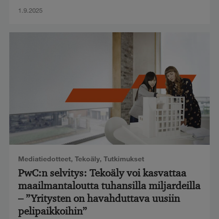
1.9.2025
Mediatiedotteet
,
Tekoäly
,
Tutkimukset
PwC:n selvitys: Tekoäly voi kasvattaa
maailmantaloutta tuhansilla miljardeilla
– ”Yritysten on havahduttava uusiin
pelipaikkoihin”