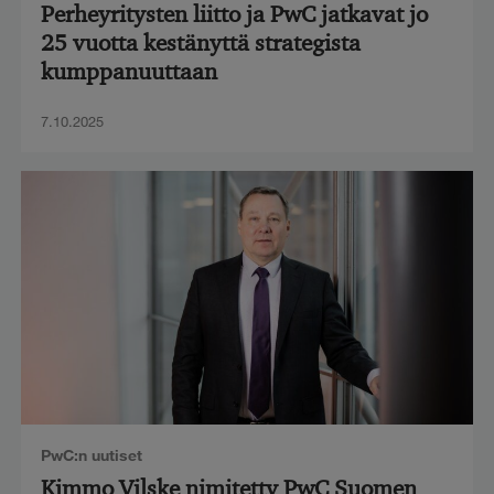
Perheyritysten liitto ja PwC jatkavat jo
25 vuotta kestänyttä strategista
kumppanuuttaan
7.10.2025
PwC:n uutiset
Kimmo Vilske nimitetty PwC Suomen