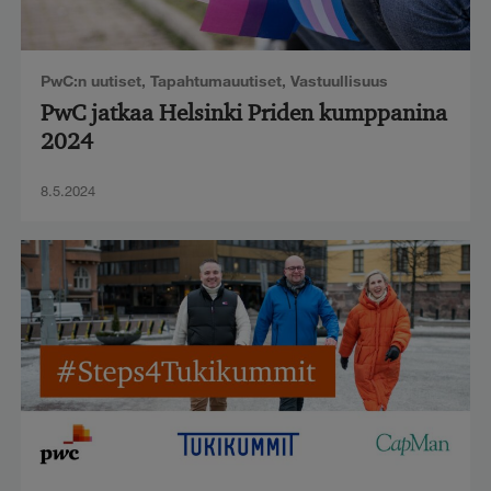
PwC:n uutiset
,
Tapahtumauutiset
,
Vastuullisuus
PwC jatkaa Helsinki Priden kumppanina
2024
8.5.2024