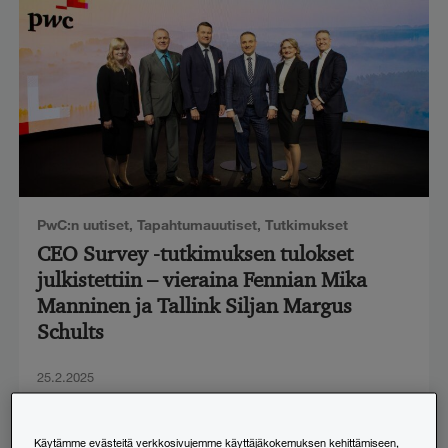
PwC:n uutiset
,
Tapahtumauutiset
,
Tutkimukset
CEO Survey -tutkimuksen tulokset
julkistettiin – vieraina Fennian Mika
Manninen ja Tallink Siljan Margus
Schults
25.2.2025
Käytämme evästeitä verkkosivujemme käyttäjäkokemuksen kehittämiseen,