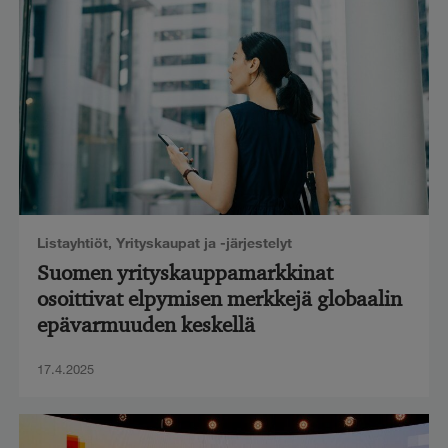
Listayhtiöt
,
Yrityskaupat ja -järjestelyt
Suomen yrityskauppamarkkinat
osoittivat elpymisen merkkejä globaalin
epävarmuuden keskellä
17.4.2025