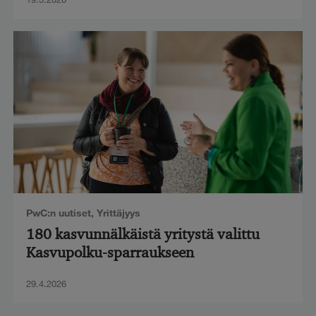
PwC:n uutiset
,
Yrittäjyys
180 kasvunnälkäistä yritystä valittu
Kasvupolku-sparraukseen
29.4.2026