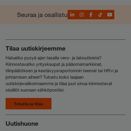
LinkedIn
Instagram
Facebook
TikTok
YouTube
Seuraa ja osallistu
Tilaa uutiskirjeemme
Haluatko pysyä ajan tasalla vero- ja lakiuutisista?
Kiinnostavatko yrityskaupat ja pääomamarkkinat,
tilinpäätöksen ja kestävyysraportoinnin teemat tai HR:n ja
johtamisen aiheet? Tutustu koko laajaan
uutiskirjevalikoimaamme ja tilaa juuri sinua kiinnostavat
sisällöt suoraan sähköpostiisi.
Tutustu ja tilaa
Uutishuone