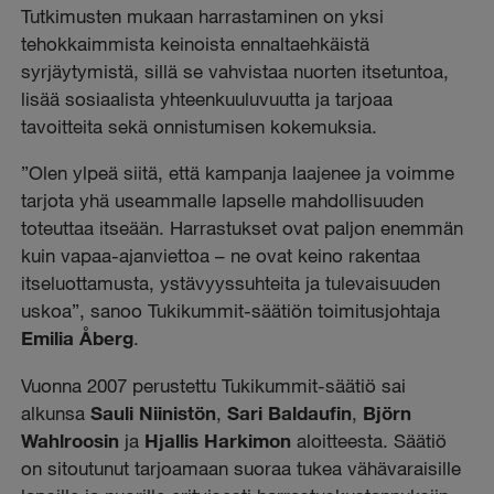
Tutkimusten mukaan harrastaminen on yksi
tehokkaimmista keinoista ennaltaehkäistä
syrjäytymistä, sillä se vahvistaa nuorten itsetuntoa,
lisää sosiaalista yhteenkuuluvuutta ja tarjoaa
tavoitteita sekä onnistumisen kokemuksia.
”Olen ylpeä siitä, että kampanja laajenee ja voimme
tarjota yhä useammalle lapselle mahdollisuuden
toteuttaa itseään. Harrastukset ovat paljon enemmän
kuin vapaa-ajanviettoa – ne ovat keino rakentaa
itseluottamusta, ystävyyssuhteita ja tulevaisuuden
uskoa”, sanoo Tukikummit-säätiön toimitusjohtaja
Emilia Åberg
.
Vuonna 2007 perustettu Tukikummit-säätiö sai
alkunsa
Sauli Niinistön
,
Sari Baldaufin
,
Björn
Wahlroosin
ja
Hjallis Harkimon
aloitteesta. Säätiö
on sitoutunut tarjoamaan suoraa tukea vähävaraisille