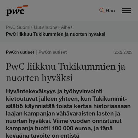
Hyppää
PwC:n
Hae
sisältöön
Men
uutishuone
PwC Suomi
Uutishuone
Aihe
PwC liikkuu Tukikummien ja nuorten hyväksi
|
PwC:n uutiset
PwC:n uutiset
25.2.2025
PwC liikkuu Tukikummien ja
nuorten hyväksi
Hyväntekeväisyys ja työhyvinvointi
kietoutuvat jälleen yhteen, kun Tukikummit-
säätiö käynnistää toista kertaa historiassaan
laajan kampanjan vähävaraisten lasten ja
nuorten hyväksi. Viime vuoden onnistunut
kampanja tuotti 100 000 euroa, ja tänä
keväänä tavoite on entistä