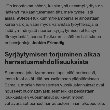
”On innostavaa nähdä, kuinka yhä useampi yritys on
lähtenyt mukaan tukemaan tätä merkityksellistä
asiaa. #Steps4Tukikummit-kampanja ei ainoastaan
kerää varoja, vaan myös vahvistaa työyhteisöjä ja
lisää ymmärrystä nuorten syrjäytymisen ehkäisyn
tärkeydestä”, sanoo Tukikummit-säätiön hallituksen
puheenjohtaja
Joakim Frimodig
.
Syrjäytymisen torjuminen alkaa
harrastusmahdollisuuksista
Suomessa joka kymmenes lapsi elää perheessä,
jossa tulot eivät riitä peruselintason ylläpitämiseen.
Samalla monien harrastusten vuosikustannukset ovat
nousseet huomattavasti: esimerkiksi pelkästään
joukkuelajien vuosimaksut sulkevat monet
vähävaraiset perheet harrastustoiminnan ulkopuolelle.