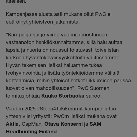
itselleen.
Kampanjassa alusta asti mukana ollut PwC ei
epäröinyt yhteistyön jatkamista.
”Kampanja sai jo viime vuonna innostuneen
vastaanoton henkilökunnaltamme, sillä halu auttaa
lapsia ja nuoria on noussut toistuvasti toivelistan
kärkeen hyväntekeväisyyskohteita valitessamme.
Hyvän tekemisen lisäksi haluamme tukea
työhyvinvointia ja lisätä työntekijöidemme välisiä
kohtaamisia, mihin yhteiset hetket liikkumisen parissa
luovat oivan mahdollisuuden”, PwC Suomen
toimitusjohtaja
Kauko Storbacka
sanoo.
Vuoden 2025 #Steps4Tukikummit-kampanja tuo
yhteen viisi yritystä: PwC:n
lisäksi mukana ovat
Aktia
,
CapMan,
Otava Konserni
ja
SAM
Headhunting Finland
.