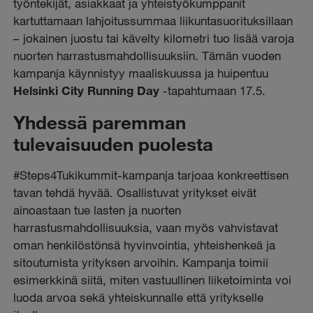
työntekijät, asiakkaat ja yhteistyökumppanit
kartuttamaan lahjoitussummaa liikuntasuorituksillaan
– jokainen juostu tai kävelty kilometri tuo lisää varoja
nuorten harrastusmahdollisuuksiin. Tämän vuoden
kampanja käynnistyy maaliskuussa ja huipentuu
Helsinki City Running Day
-tapahtumaan 17.5.
Yhdessä paremman
tulevaisuuden puolesta
#Steps4Tukikummit-kampanja tarjoaa konkreettisen
tavan tehdä hyvää. Osallistuvat yritykset eivät
ainoastaan tue lasten ja nuorten
harrastusmahdollisuuksia, vaan myös vahvistavat
oman henkilöstönsä hyvinvointia, yhteishenkeä ja
sitoutumista yrityksen arvoihin. Kampanja toimii
esimerkkinä siitä, miten vastuullinen liiketoiminta voi
luoda arvoa sekä yhteiskunnalle että yritykselle