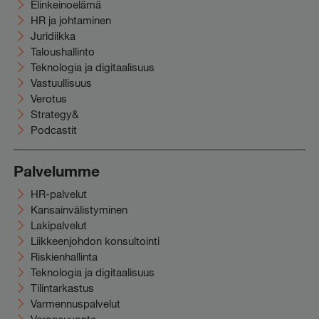
Elinkeinoelämä
HR ja johtaminen
Juridiikka
Taloushallinto
Teknologia ja digitaalisuus
Vastuullisuus
Verotus
Strategy&
Podcastit
Palvelumme
HR-palvelut
Kansainvälistyminen
Lakipalvelut
Liikkeenjohdon konsultointi
Riskienhallinta
Teknologia ja digitaalisuus
Tilintarkastus
Varmennuspalvelut
Veroneuvonta