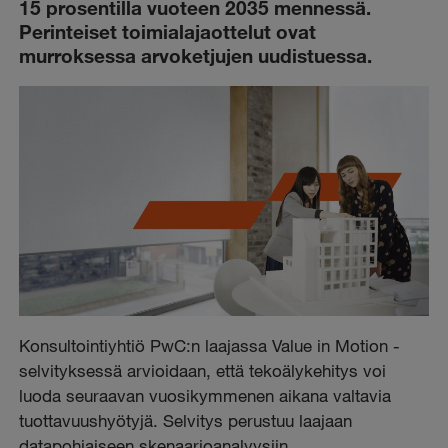
15 prosentilla vuoteen 2035 mennessä.
Perinteiset toimialajaottelut ovat
murroksessa arvoketjujen uudistuessa.
Konsultointiyhtiö PwC:n laajassa Value in Motion -
selvityksessä arvioidaan, että
tekoälykehitys voi
luoda seuraavan vuosikymmenen aikana valtavia
tuottavuushyötyjä. Selvitys perustuu laajaan
datapohjaiseen skenaarioanalyysiin.