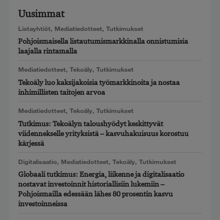
Uusimmat
Listayhtiöt
,
Mediatiedotteet
,
Tutkimukset
Pohjoismaisella listautumismarkkinalla onnistumisia
laajalla rintamalla
Mediatiedotteet
,
Tekoäly
,
Tutkimukset
Tekoäly luo kaksijakoisia työmarkkinoita ja nostaa
inhimillisten taitojen arvoa
Mediatiedotteet
,
Tekoäly
,
Tutkimukset
Tutkimus: Tekoälyn taloushyödyt keskittyvät
viidennekselle yrityksistä – kasvuhakuisuus korostuu
kärjessä
Digitalisaatio
,
Mediatiedotteet
,
Tekoäly
,
Tutkimukset
Globaali tutkimus: Energia, liikenne ja digitalisaatio
nostavat investoinnit historiallisiin lukemiin –
Pohjoismailla edessään lähes 80 prosentin kasvu
investoinneissa