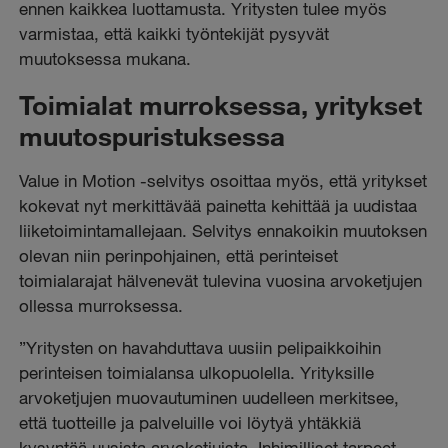
ennen kaikkea luottamusta. Yritysten tulee myös
varmistaa, että kaikki työntekijät pysyvät
muutoksessa mukana.
Toimialat murroksessa, yritykset
muutospuristuksessa
Value in Motion -selvitys osoittaa myös, että yritykset
kokevat nyt merkittävää painetta kehittää ja uudistaa
liiketoimintamallejaan. Selvitys ennakoikin muutoksen
olevan niin perinpohjainen, että perinteiset
toimialarajat hälvenevät tulevina vuosina arvoketjujen
ollessa murroksessa.
”Yritysten on havahduttava uusiin pelipaikkoihin
perinteisen toimialansa ulkopuolella. Yrityksille
arvoketjujen muovautuminen uudelleen merkitsee,
että tuotteille ja palveluille voi löytyä yhtäkkiä
kysyntää uusista arvoketjuista. Inhimilliset tarpeet