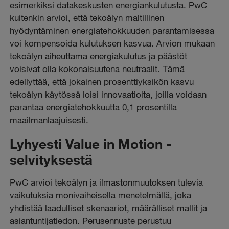
esimerkiksi datakeskusten energiankulutusta. PwC
kuitenkin arvioi, että tekoälyn maltillinen
hyödyntäminen energiatehokkuuden parantamisessa
voi kompensoida kulutuksen kasvua. Arvion mukaan
tekoälyn aiheuttama energiakulutus ja päästöt
voisivat olla kokonaisuutena neutraalit. Tämä
edellyttää, että jokainen prosenttiyksikön kasvu
tekoälyn käytössä loisi innovaatioita, joilla voidaan
parantaa energiatehokkuutta 0,1 prosentilla
maailmanlaajuisesti.
Lyhyesti Value in Motion -
selvityksestä
PwC arvioi tekoälyn ja ilmastonmuutoksen tulevia
vaikutuksia monivaiheisella menetelmällä, joka
yhdistää laadulliset skenaariot, määrälliset mallit ja
asiantuntijatiedon. Perusennuste perustuu