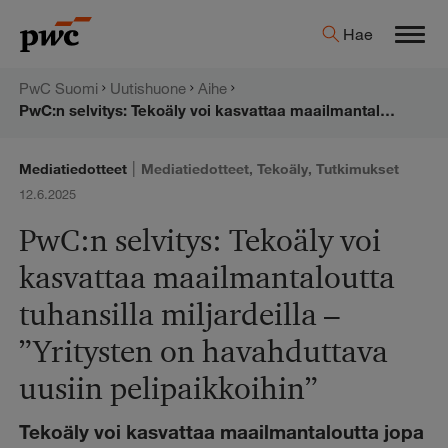
Hyppää
PwC:n
Hae
sisältöön
Men
uutishuone
PwC Suomi
Uutishuone
Aihe
PwC:n selvitys: Tekoäly voi kasvattaa maailmantaloutta tuhansilla miljardeilla – ”Yritysten on havahduttava uusiin pelipaikkoihin”
|
Mediatiedotteet
Mediatiedotteet
,
Tekoäly
,
Tutkimukset
12.6.2025
PwC:n selvitys: Tekoäly voi
kasvattaa maailmantaloutta
tuhansilla miljardeilla –
”Yritysten on havahduttava
uusiin pelipaikkoihin”
Tekoäly voi kasvattaa maailmantaloutta jopa