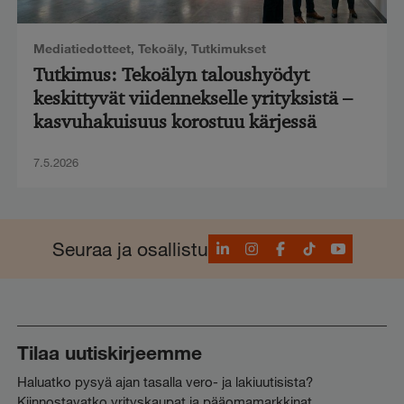
Mediatiedotteet
,
Tekoäly
,
Tutkimukset
Tutkimus: Tekoälyn taloushyödyt
keskittyvät viidennekselle yrityksistä –
kasvuhakuisuus korostuu kärjessä
7.5.2026
LinkedIn
Instagram
Facebook
TikTok
YouTube
Seuraa ja osallistu
Tilaa uutiskirjeemme
Haluatko pysyä ajan tasalla vero- ja lakiuutisista?
Kiinnostavatko yrityskaupat ja pääomamarkkinat,