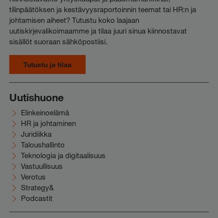
tilinpäätöksen ja kestävyysraportoinnin teemat tai HR:n ja
johtamisen aiheet? Tutustu koko laajaan
uutiskirjevalikoimaamme ja tilaa juuri sinua kiinnostavat
sisällöt suoraan sähköpostiisi.
Tutustu ja tilaa
Uutishuone
Elinkeinoelämä
HR ja johtaminen
Juridiikka
Taloushallinto
Teknologia ja digitaalisuus
Vastuullisuus
Verotus
Strategy&
Podcastit