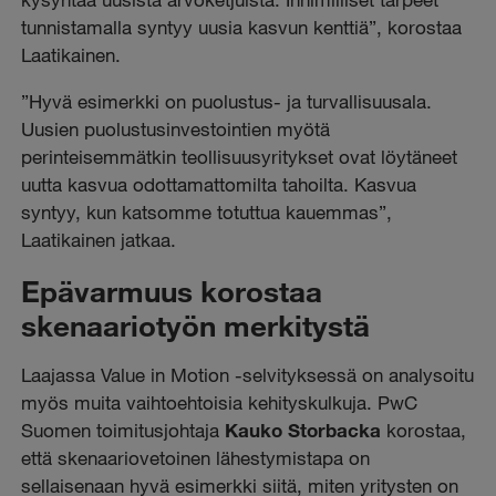
tunnistamalla syntyy uusia kasvun kenttiä”, korostaa
Laatikainen.
”Hyvä esimerkki on puolustus- ja turvallisuusala.
Uusien puolustusinvestointien myötä
perinteisemmätkin teollisuusyritykset ovat löytäneet
uutta kasvua odottamattomilta tahoilta. Kasvua
syntyy, kun katsomme totuttua kauemmas”,
Laatikainen jatkaa.
Epävarmuus korostaa
skenaariotyön merkitystä
Laajassa Value in Motion -selvityksessä on analysoitu
myös muita vaihtoehtoisia kehityskulkuja. PwC
Suomen toimitusjohtaja
Kauko Storbacka
korostaa,
että skenaariovetoinen lähestymistapa on
sellaisenaan hyvä esimerkki siitä, miten yritysten on