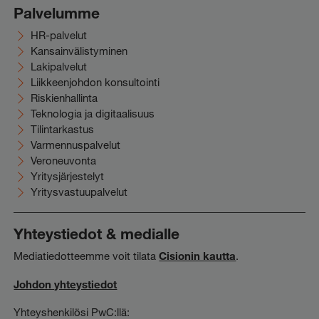
Palvelumme
HR-palvelut
Kansainvälistyminen
Lakipalvelut
Liikkeenjohdon konsultointi
Riskienhallinta
Teknologia ja digitaalisuus
Tilintarkastus
Varmennuspalvelut
Veroneuvonta
Yritysjärjestelyt
Yritysvastuupalvelut
Yhteystiedot & medialle
Mediatiedotteemme voit tilata
Cisionin kautta
.
Johdon yhteystiedot
Yhteyshenkilösi PwC:llä: