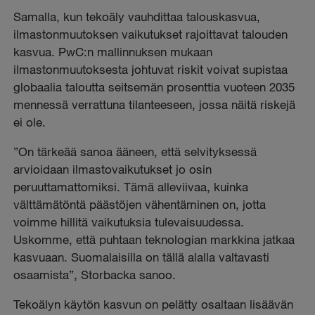
Samalla, kun tekoäly vauhdittaa talouskasvua,
ilmastonmuutoksen vaikutukset rajoittavat talouden
kasvua. PwC:n mallinnuksen mukaan
ilmastonmuutoksesta johtuvat riskit voivat supistaa
globaalia taloutta seitsemän prosenttia vuoteen 2035
mennessä verrattuna tilanteeseen, jossa näitä riskejä
ei ole.
”On tärkeää sanoa ääneen, että selvityksessä
arvioidaan ilmastovaikutukset jo osin
peruuttamattomiksi. Tämä alleviivaa, kuinka
välttämätöntä päästöjen vähentäminen on, jotta
voimme hillitä vaikutuksia tulevaisuudessa.
Uskomme, että puhtaan teknologian markkina jatkaa
kasvuaan. Suomalaisilla on tällä alalla valtavasti
osaamista”, Storbacka sanoo.
Tekoälyn käytön kasvun on pelätty osaltaan lisäävän