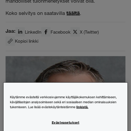
mahdolliset tulonmenetykset voivat olla.
Koko selvitys on saatavilla
täältä
.
Jaa:
LinkedIn
Facebook
X (Twitter)
Kopioi linkki
Käytämme evästeitä verkkosivujemme käyttäjäkokemuksen kehittämiseen,
kävijätilastojen analysoimiseen sekä eri sosiaalisen median ominaisuuksien
linkistä.
tukemiseen. Lue lisää evästekäytänteistämme
Evästeasetukset