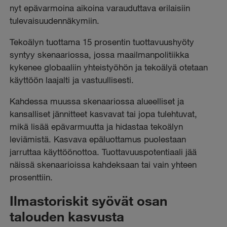
nyt epävarmoina aikoina varauduttava erilaisiin
tulevaisuudennäkymiin.
Tekoälyn tuottama 15 prosentin tuottavuushyöty
syntyy skenaariossa, jossa maailmanpolitiikka
kykenee globaaliin yhteistyöhön ja tekoälyä otetaan
käyttöön laajalti ja vastuullisesti.
Kahdessa muussa skenaariossa alueelliset ja
kansalliset jännitteet kasvavat tai jopa tulehtuvat,
mikä lisää epävarmuutta ja hidastaa tekoälyn
leviämistä. Kasvava epäluottamus puolestaan
jarruttaa käyttöönottoa. Tuottavuuspotentiaali jää
näissä skenaarioissa kahdeksaan tai vain yhteen
prosenttiin.
Ilmastoriskit syövät osan
talouden kasvusta