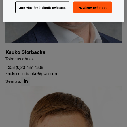
Vain välttämättömät evästeet
Hyväksy evästeet
Kauko Storbacka
Toimitusjohtaja
+358 (0)20 787 7368
kauko.storbacka@pwc.com
Seuraa:
LinkedIn