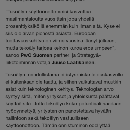
“Tekoälyn käyttöönotto voisi kasvattaa
maailmantaloutta vuosittain jopa yhdellä
prosenttiyksiköllä enemmän kuin ilman sitä. Kyse ei
siis ole aivan pienestä asiasta. Euroopan
tuottavuuskehitys on viime vuosina jäänyt jälkeen,
mutta tekoäly tarjoaa keinon kuroa eroa umpeen”,
sanoo
PwC Suomen
partneri ja Strategy&-
liiketoiminnan vetäjä
Juuso Laatikainen
.
Tekoälyn mahdollistama piristysruiske talouskasvulle
ei kuitenkaan ole taattu, ja siihen vaikuttavat muutkin
asiat kuin teknologinen kehitys. Teknologian arvo
syntyy siitä, miten yritykset ja yhteiskunta päättävät
käyttää sitä. Jotta tekoälyn koko potentiaali saadaan
hyödynnettyä, yritysten on panostettava hyvään
hallintoon sekä tekoälyn vastuulliseen
käyttöönottoon. Tämän onnistuminen edellyttää