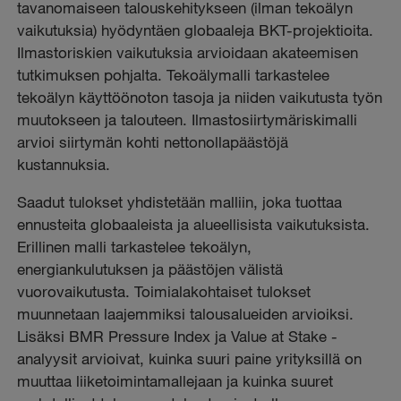
tavanomaiseen talouskehitykseen (ilman tekoälyn
vaikutuksia) hyödyntäen globaaleja BKT-projektioita.
Ilmastoriskien vaikutuksia arvioidaan akateemisen
tutkimuksen pohjalta. Tekoälymalli tarkastelee
tekoälyn käyttöönoton tasoja ja niiden vaikutusta työn
muutokseen ja talouteen. Ilmastosiirtymäriskimalli
arvioi siirtymän kohti nettonollapäästöjä
kustannuksia.
Saadut tulokset yhdistetään malliin, joka tuottaa
ennusteita globaaleista ja alueellisista vaikutuksista.
Erillinen malli tarkastelee tekoälyn,
energiankulutuksen ja päästöjen välistä
vuorovaikutusta. Toimialakohtaiset tulokset
muunnetaan laajemmiksi talousalueiden arvioiksi.
Lisäksi BMR Pressure Index ja Value at Stake -
analyysit arvioivat, kuinka suuri paine yrityksillä on
muuttaa liiketoimintamallejaan ja kuinka suuret