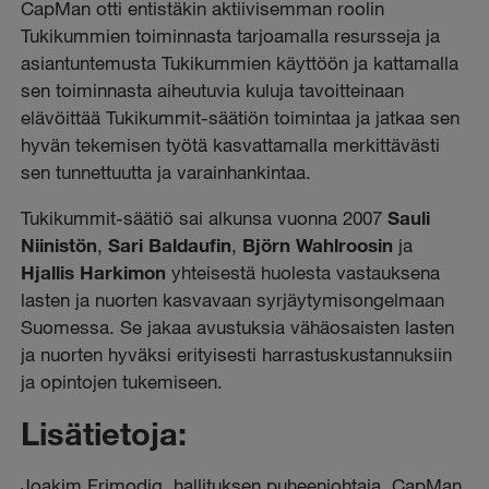
CapMan otti entistäkin aktiivisemman roolin
Tukikummien toiminnasta tarjoamalla resursseja ja
asiantuntemusta Tukikummien käyttöön ja kattamalla
sen toiminnasta aiheutuvia kuluja tavoitteinaan
elävöittää Tukikummit-säätiön toimintaa ja jatkaa sen
hyvän tekemisen työtä kasvattamalla merkittävästi
sen tunnettuutta ja varainhankintaa.
Tukikummit-säätiö sai alkunsa vuonna 2007
Sauli
Niinistön
,
Sari Baldaufin
,
Björn Wahlroosin
ja
Hjallis Harkimon
yhteisestä huolesta vastauksena
lasten ja nuorten kasvavaan syrjäytymisongelmaan
Suomessa. Se jakaa avustuksia vähäosaisten
lasten
ja nuorten hyväksi erityisesti harrastuskustannuksiin
ja opintojen tukemiseen.
Lisätietoja:
Joakim Frimodig
,
hallituksen p
uheenjohtaja, CapMan,