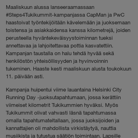
Maaliskuun alussa lanseeraamassaan
#Steps4Tukikummit-kampanjassa CapMan ja PwC
haastoivat työntekijöitään kävelemään ja juoksemaan
toistensa ja asiakkaidensa kanssa kilometrejä, joiden
perusteella hyväntekeväisyystoiminnan tueksi
annettavaa ja lahjoitettavaa pottia kasvatettiin.
Kampanjan taustalla on halu tehdä hyvää sekä
henkilöstön yhteisöllisyyden ja hyvinvoinnin
tukeminen. Haaste kesti maaliskuun alusta toukokuun
11. päivään asti.
Kampanja huipentui viime lauantaina Helsinki City
Running Day -juoksutapahtumaan, jossa kerättiin
viimeiset kilometrit Tukikummien hyväksi. Myös
Tukikummit olivat vahvasti läsnä tapahtumassa
omalla tapahtumateltallaan, jossa juoksijoiden ja
kannattajien oli mahdollista virkistäytyä, nauttia
musiikista ja tutustua säätiön toimintaan. Lapsille