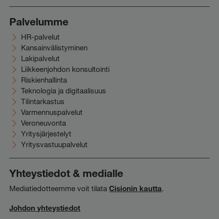
Palvelumme
HR-palvelut
Kansainvälistyminen
Lakipalvelut
Liikkeenjohdon konsultointi
Riskienhallinta
Teknologia ja digitaalisuus
Tilintarkastus
Varmennuspalvelut
Veroneuvonta
Yritysjärjestelyt
Yritysvastuupalvelut
Yhteystiedot & medialle
Mediatiedotteemme voit tilata
Cisionin kautta
.
Johdon yhteystiedot