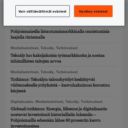
LinkedIn
Vain välttämättömät evästeet
Hyväksy evästeet
Uusimmat
Listayhtiöt
,
Mediatiedotteet
,
Tutkimukset
Pohjoismaisella listautumismarkkinalla onnistumisia
laajalla rintamalla
Mediatiedotteet
,
Tekoäly
,
Tutkimukset
Tekoäly luo kaksijakoisia työmarkkinoita ja nostaa
inhimillisten taitojen arvoa
Mediatiedotteet
,
Tekoäly
,
Tutkimukset
Tutkimus: Tekoälyn taloushyödyt keskittyvät
viidennekselle yrityksistä – kasvuhakuisuus korostuu
kärjessä
Digitalisaatio
,
Mediatiedotteet
,
Tekoäly
,
Tutkimukset
Globaali tutkimus: Energia, liikenne ja digitalisaatio
nostavat investoinnit historiallisiin lukemiin –
Pohjoismailla edessään lähes 80 prosentin kasvu
investoinneissa