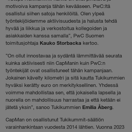
motivoiva kampanja tähän kevääseen. PwC:ltä
osallistui siihen satoja henkilöitä. Olen ylpeä
työntekijöidemme aktiivisuudesta ja halusta tehdä
hyvää ja liikkua ja verkostoitua kollegoiden ja
asiakkaiden kanssa samalla”, PwC Suomen
toimitusjohtaja
Kauko Storbacka
kertoo.
”On ollut innostavaa ja sydäntä lämmittävää seurata
kuinka aktiivisesti niin CapManin kuin PwC:n
työntekijät ovat osallistuneet tähän kampanjaan.
Jokainen kävelty kilometri ja sitä kautta Tukikummien
hyväksi kerätty euro on merkityksellinen. Yhdessä
voimme mahdollistaa sen, että jokaisella lapsella ja
nuorella on mahdollisuus harrastaa ja että ketään ei
jätetä yksin”, sanoo Tukikummien
Emilia Åberg
.
CapMan on osallistunut Tukikummit-säätiön
varainhankintaan vuodesta 2014 lähtien. Vuonna 2023