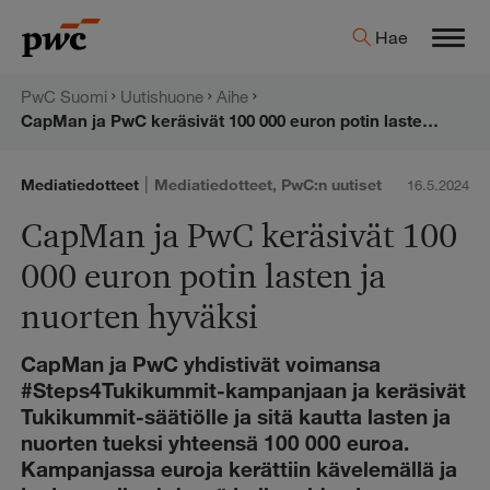
Hyppää
PwC:n
Hae
sisältöön
Men
uutishuone
PwC Suomi
Uutishuone
Aihe
CapMan ja PwC keräsivät 100 000 euron potin lasten ja nuorten hyväksi
|
Mediatiedotteet
Mediatiedotteet
,
PwC:n uutiset
16.5.2024
CapMan ja PwC keräsivät 100
000 euron potin lasten ja
nuorten hyväksi
CapMan ja PwC yhdistivät voimansa
#Steps4Tukikummit-kampanjaan ja keräsivät
Tukikummit-säätiölle ja sitä kautta lasten ja
nuorten tueksi yhteensä 100 000 euroa.
Kampanjassa euroja kerättiin kävelemällä ja