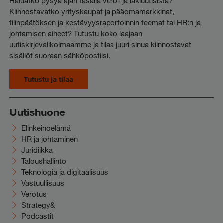
Haluatko pysyä ajan tasalla vero- ja lakiuutisista?
Kiinnostavatko yrityskaupat ja pääomamarkkinat,
tilinpäätöksen ja kestävyysraportoinnin teemat tai HR:n ja
johtamisen aiheet? Tutustu koko laajaan
uutiskirjevalikoimaamme ja tilaa juuri sinua kiinnostavat
sisällöt suoraan sähköpostiisi.
Tutustu ja tilaa
Uutishuone
Elinkeinoelämä
HR ja johtaminen
Juridiikka
Taloushallinto
Teknologia ja digitaalisuus
Vastuullisuus
Verotus
Strategy&
Podcastit