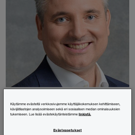
Kauko Storbacka
Toimitusjohtaja
Käytämme evästeitä verkkosivujemme käyttäjäkokemuksen kehittämiseen,
kävijätilastojen analysoimiseen sekä eri sosiaalisen median ominaisuuksien
+358 (0)20 787 7368
linkistä.
tukemiseen. Lue lisää evästekäytänteistämme
kauko.storbacka@pwc.com
Seuraa:
Evästeasetukset