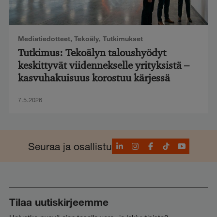
Mediatiedotteet
,
Tekoäly
,
Tutkimukset
Tutkimus: Tekoälyn taloushyödyt
keskittyvät viidennekselle yrityksistä –
kasvuhakuisuus korostuu kärjessä
7.5.2026
LinkedIn
Instagram
Facebook
TikTok
YouTube
Seuraa ja osallistu
Tilaa uutiskirjeemme