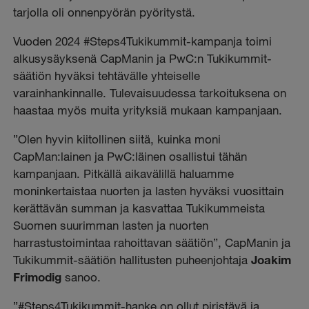
tarjolla oli onnenpyörän pyöritystä.
Vuoden 2024 #Steps4Tukikummit-kampanja toimi
alkusysäyksenä CapManin ja PwC:n Tukikummit-
säätiön hyväksi tehtävälle yhteiselle
varainhankinnalle. Tulevaisuudessa tarkoituksena on
haastaa myös muita yrityksiä mukaan kampanjaan.
”Olen hyvin kiitollinen siitä, kuinka moni
CapMan:lainen ja PwC:läinen osallistui tähän
kampanjaan. Pitkällä aikavälillä haluamme
moninkertaistaa nuorten ja lasten hyväksi vuosittain
kerättävän summan ja kasvattaa Tukikummeista
Suomen suurimman lasten ja nuorten
harrastustoimintaa rahoittavan säätiön”, CapManin ja
Tukikummit-säätiön hallitusten puheenjohtaja
Joakim
Frimodig
sanoo.
”#Steps4Tukikummit-hanke on ollut piristävä ja