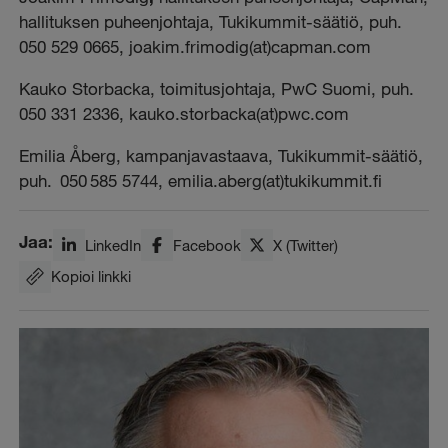
hallituksen puheenjohtaja, Tukikummit-säätiö, puh.
050 529 0665, joakim.frimodig(at)capman.com
Kauko Storbacka, toimitusjohtaja, PwC Suomi, puh.
050 331 2336, kauko.storbacka(at)pwc.com
Emilia Åberg,
kampanjavastaava,
Tukikummit-säätiö,
puh.
050 585 5744, emilia.aberg(at)tukikummit.fi
Jaa:
LinkedIn
Facebook
X (Twitter)
Kopioi linkki