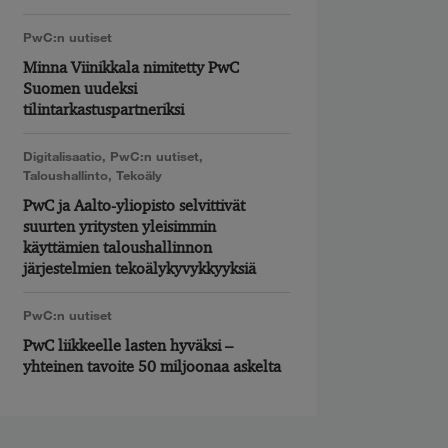
PwC:n uutiset
Minna Viinikkala nimitetty PwC
Suomen uudeksi
tilintarkastuspartneriksi
Digitalisaatio
,
PwC:n uutiset
,
Taloushallinto
,
Tekoäly
PwC ja Aalto-yliopisto selvittivät
suurten yritysten yleisimmin
käyttämien taloushallinnon
järjestelmien tekoälykyvykkyyksiä
PwC:n uutiset
PwC liikkeelle lasten hyväksi –
yhteinen tavoite 50 miljoonaa askelta