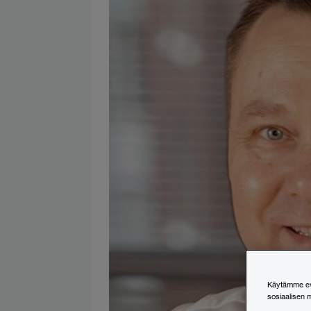
Käytämme evä
sosiaalisen 