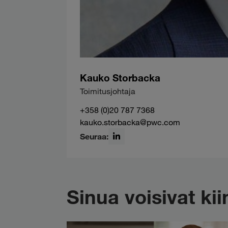
Kauko Storbacka
Toimitusjohtaja
+358 (0)20 787 7368
kauko.storbacka@pwc.com
Seuraa:
LinkedIn
Sinua voisivat k