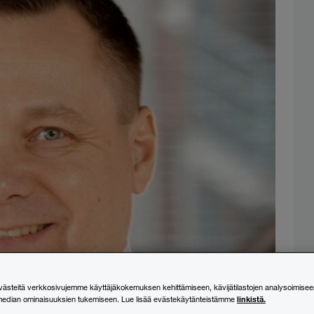
steitä verkkosivujemme käyttäjäkokemuksen kehittämiseen, kävijätilastojen analysoimisee
linkistä.
median ominaisuuksien tukemiseen. Lue lisää evästekäytänteistämme