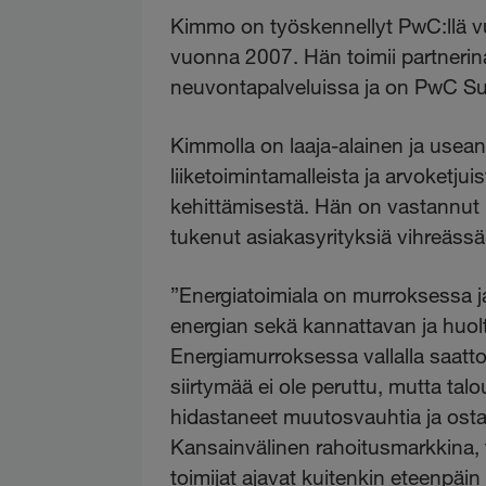
Kimmo on työskennellyt PwC:llä vuo
vuonna 2007. Hän toimii partnerin
neuvontapalveluissa ja on PwC Su
Kimmolla on laaja-alainen ja use
liiketoimintamalleista ja arvoketju
kehittämisestä. Hän on vastannut 
tukenut asiakasyrityksiä vihreässä
”Energiatoimiala on murroksessa j
energian sekä kannattavan ja huolt
Energiamurroksessa vallalla saatto
siirtymää ei ole peruttu, mutta talo
hidastaneet muutosvauhtia ja ostanee
Kansainvälinen rahoitusmarkkina, t
toimijat ajavat kuitenkin eteenpäin