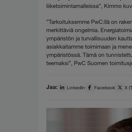
liiketoimintamalleissa”, Kimmo kuv
”Tarkoituksemme PwC:llä on rakent
merkittäviä ongelmia. Energiatoimi
ympäristön ja turvallisuuden kautt
asiakkaitamme toimimaan ja men
ympäristössä. Tämä on tunnistettu
teemaksi”, PwC Suomen toimitusj
Jaa:
LinkedIn
Facebook
X (