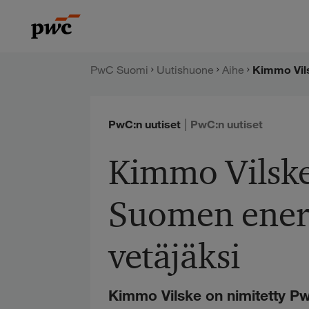
Hyppää
PwC:n
sisältöön
uutishuone
PwC Suomi
Uutishuone
Aihe
|
PwC:n uutiset
PwC:n uutiset
Kimmo Vilske
Suomen ener
vetäjäksi
Kimmo Vilske on nimitetty P