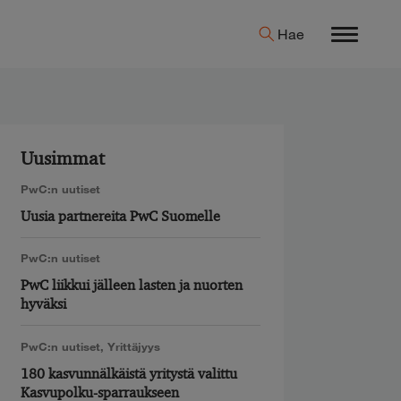
Hae
Menu
Uusimmat
PwC:n uutiset
Uusia partnereita PwC Suomelle
PwC:n uutiset
PwC liikkui jälleen lasten ja nuorten
hyväksi
PwC:n uutiset
,
Yrittäjyys
180 kasvunnälkäistä yritystä valittu
Kasvupolku-sparraukseen