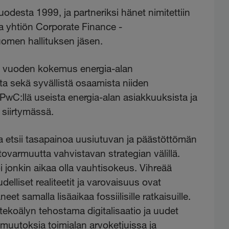
desta 1999, ja partneriksi hänet nimitettiin
a yhtiön Corporate Finance -
omen hallituksen jäsen.
an vuoden kokemus energia-alan
ista sekä syvällistä osaamista niiden
PwC:llä useista energia-alan asiakkuuksista ja
 siirtymässä.
a etsii tasapainoa uusiutuvan ja päästöttömän
ovarmuutta vahvistavan strategian välillä.
i jonkin aikaa olla vauhtisokeus. Vihreää
udelliset realiteetit ja varovaisuus ovat
t samalla lisäaikaa fossiilisille ratkaisuille.
ekoälyn tehostama digitalisaatio ja uudet
 muutoksia toimialan arvoketjuissa ja