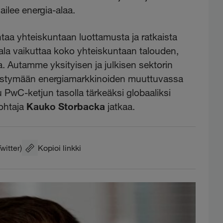
ailee energia-alaa.
aa yhteiskuntaan luottamusta ja ratkaista
ala vaikuttaa koko yhteiskuntaan talouden,
a. Autamme yksityisen ja julkisen sektorin
estymään energiamarkkinoiden muuttuvassa
 PwC-ketjun tasolla tärkeäksi globaaliksi
ohtaja
Kauko Storbacka
jatkaa.
Twitter)
Kopioi linkki