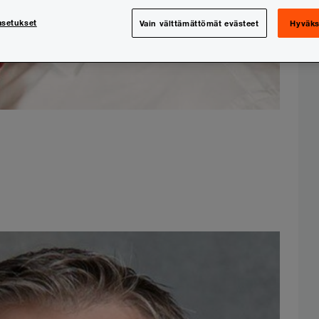
asetukset
Vain välttämättömät evästeet
Hyväks