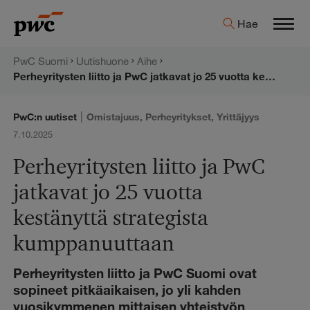
Hyppää
PwC:n
Hae
sisältöön
Men
uutishuone
PwC Suomi
Uutishuone
Aihe
Perheyritysten liitto ja PwC jatkavat jo 25 vuotta kestänyttä strategista kumppanuuttaan
|
PwC:n uutiset
Omistajuus
,
Perheyritykset
,
Yrittäjyys
7.10.2025
Perheyritysten liitto ja PwC
jatkavat jo 25 vuotta
kestänyttä strategista
kumppanuuttaan
Perheyritysten liitto ja PwC Suomi ovat
sopineet pitkäaikaisen, jo yli kahden
vuosikymmenen mittaisen yhteistyön