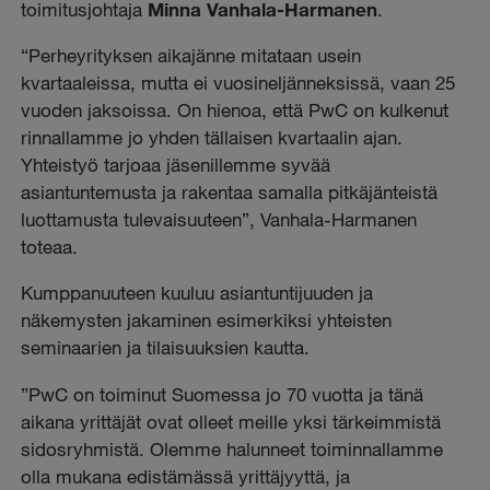
toimitusjohtaja
Minna Vanhala-Harmanen
.
“Perheyrityksen aikajänne mitataan usein
kvartaaleissa, mutta ei vuosineljänneksissä, vaan 25
vuoden jaksoissa. On hienoa, että PwC on kulkenut
rinnallamme jo yhden tällaisen kvartaalin ajan.
Yhteistyö tarjoaa jäsenillemme syvää
asiantuntemusta ja rakentaa samalla pitkäjänteistä
luottamusta tulevaisuuteen”, Vanhala-Harmanen
toteaa.
Kumppanuuteen kuuluu asiantuntijuuden ja
näkemysten jakaminen esimerkiksi yhteisten
seminaarien ja tilaisuuksien kautta.
”PwC on toiminut Suomessa jo 70 vuotta ja tänä
aikana yrittäjät ovat olleet meille yksi tärkeimmistä
sidosryhmistä. Olemme halunneet toiminnallamme
olla mukana edistämässä yrittäjyyttä, ja