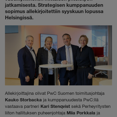
jatkamisesta. Strategisen kumppanuuden
sopimus allekirjoitettiin syyskuun lopussa
Helsingissä.
Allekirjoittajina olivat PwC Suomen toimitusjohtaja
Kauko Storbacka
ja kumppanuudesta PwC:llä
vastaava partneri
Kari Stenqvist
sekä Perheyritysten
liiton hallituksen puheenjohtaja
Miia Porkkala
ja