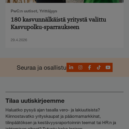
PwC:n uutiset
,
Yrittäjyys
180 kasvunnälkäistä yritystä valittu
Kasvupolku-sparraukseen
29.4.2026
LinkedIn
Instagram
Facebook
TikTok
YouTube
Seuraa ja osallistu
Tilaa uutiskirjeemme
Haluatko pysyä ajan tasalla vero- ja lakiuutisista?
Kiinnostavatko yrityskaupat ja pääomamarkkinat,
tilinpäätöksen ja kestävyysraportoinnin teemat tai HR:n ja
johtamisen aiheet? Tutustu koko laajaan