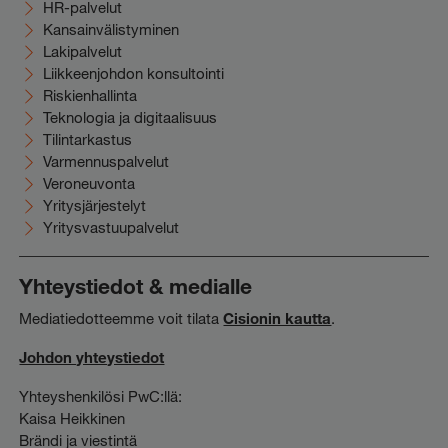
HR-palvelut
Kansainvälistyminen
Lakipalvelut
Liikkeenjohdon konsultointi
Riskienhallinta
Teknologia ja digitaalisuus
Tilintarkastus
Varmennuspalvelut
Veroneuvonta
Yritysjärjestelyt
Yritysvastuupalvelut
Yhteystiedot & medialle
Mediatiedotteemme voit tilata
Cisionin kautta
.
Johdon yhteystiedot
Yhteyshenkilösi PwC:llä:
Kaisa Heikkinen
Brändi ja viestintä