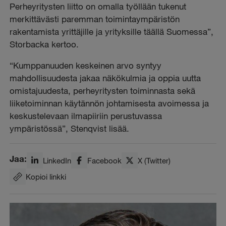
Perheyritysten liitto on omalla työllään tukenut
merkittävästi paremman toimintaympäristön
rakentamista yrittäjille ja yrityksille täällä Suomessa”,
Storbacka kertoo.
“Kumppanuuden keskeinen arvo syntyy
mahdollisuudesta jakaa näkökulmia ja oppia uutta
omistajuudesta, perheyritysten toiminnasta sekä
liiketoiminnan käytännön johtamisesta avoimessa ja
keskustelevaan ilmapiiriin perustuvassa
ympäristössä”, Stenqvist lisää.
Jaa:
LinkedIn
Facebook
X (Twitter)
Kopioi linkki