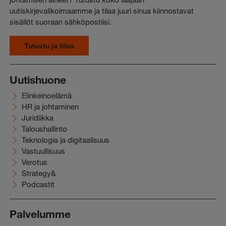
uutiskirjevalikoimaamme ja tilaa juuri sinua kiinnostavat
sisällöt suoraan sähköpostiisi.
Tutustu ja tilaa
Uutishuone
Elinkeinoelämä
HR ja johtaminen
Juridiikka
Taloushallinto
Teknologia ja digitaalisuus
Vastuullisuus
Verotus
Strategy&
Podcastit
Palvelumme