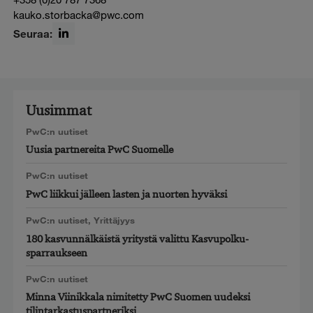
kauko.storbacka@pwc.com
Seuraa:
LinkedIn
Uusimmat
PwC:n uutiset
Uusia partnereita PwC Suomelle
PwC:n uutiset
PwC liikkui jälleen lasten ja nuorten hyväksi
PwC:n uutiset
,
Yrittäjyys
180 kasvunnälkäistä yritystä valittu Kasvupolku-
sparraukseen
PwC:n uutiset
Minna Viinikkala nimitetty PwC Suomen uudeksi
tilintarkastuspartneriksi