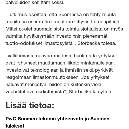
palveluiden kehittämiseksi.
“Tutkimus osoittaa, että Suomessa on tehty muuta
maailmaa enemmän ilmastoon liittyviä toimenpiteitä.
Miltei puolet suomalaisista toimitusjohtajista on myös
valmiita hyväksymään investoinnin pienemmät
tuotto-odotukset ilmastosyistä”, Storbacka toteaa.
”Vallitsevasta epävarmuudesta huolimatta yritykset
ovat ryhtyneet muuttamaan liiketoimintamallejaan,
investoivat teknologiaan ja ihmisiin sekä pyrkivät
reagoimaan ilmastonmuutokseen. Jos yritykset
haluavat menestyä, niiden on kuitenkin vielä
vauhditettava uudistumista”, Storbacka kiteyttää.
Lisää tietoa:
PwC Suomen tekemä yhteenveto ja Suomen-
tulokset