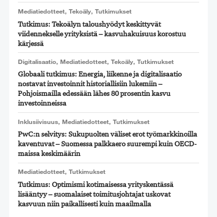
Mediatiedotteet
,
Tekoäly
,
Tutkimukset
Tutkimus: Tekoälyn taloushyödyt keskittyvät
viidennekselle yrityksistä – kasvuhakuisuus korostuu
kärjessä
Digitalisaatio
,
Mediatiedotteet
,
Tekoäly
,
Tutkimukset
Globaali tutkimus: Energia, liikenne ja digitalisaatio
nostavat investoinnit historiallisiin lukemiin –
Pohjoismailla edessään lähes 80 prosentin kasvu
investoinneissa
Inklusiivisuus
,
Mediatiedotteet
,
Tutkimukset
PwC:n selvitys: Sukupuolten väliset erot työmarkkinoilla
kaventuvat – Suomessa palkkaero suurempi kuin OECD-
maissa keskimäärin
Mediatiedotteet
,
Tutkimukset
Tutkimus: Optimismi kotimaisessa yrityskentässä
lisääntyy – suomalaiset toimitusjohtajat uskovat
kasvuun niin paikallisesti kuin maailmalla