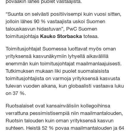
povaakin lähes puolet vastaajista.
“Suunta on selvästi positiivisempi kuin vuosi sitten,
jolloin lähes 90 % vastaajista uskoi Suomen
talouskasvun hidastuvan”, PwC Suomen
toimitusjohtaja
Kauko Storbacka
toteaa.
Toimitusjohtajat Suomessa luottavat myös oman
yrityksensä kasvunäkymiin lyhyellä aikavälillä
enemmän kuin toimitusjohtajat maailmanlaajuisesti.
Tutkimuksen mukaan liki puolet suomalaisista
toimitusjohtajista on varmoja yrityksensä kasvusta
tulevan vuoden aikana, kun globaalisti vastaava luku
on 37 %.
Ruotsalaiset ovat kansainvälisiin kollegoihinsa
verrattuna pessimistisempiä niin maailmantalouden,
Ruotsin talouden kuin oman yrityksensä kasvun
suhteen. Heistä 52 % povaa maailmantalouden ja 64