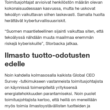
Toimitusjohtajat arvioivat henkilöstön määrän olevan
kokonaisuudessaan kasvussa, mutta he uskovat
tekoälyn vaikuttavan siihen laskevasti. Samalla huolta
herättävät kyberturvallisuusriskit.
“Suomen maantieteellinen sijainti vaikuttaa siten, että
tekoälyssä nähdään muuta maailmaa enemmän
riskejä kyberiskuille”, Storbacka jatkaa.
Ilmasto tuotto-odotusten
edelle
Noin kahdella kolmasosalla kaikista Global CEO
Survey -tutkimukseen vastanneista toimitusjohtajista
on käynnissä toimenpiteitä yrityksensä
energiatehokkuuden parantamiseksi. Noin puolet
toimitusjohtajista kertoo, että heillä on meneillään
myös toimia ilmastoystävällisten tuotteiden ja