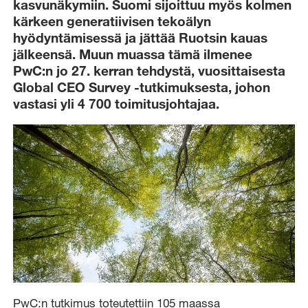
kasvunäkymiin. Suomi sijoittuu myös kolmen
kärkeen generatiivisen tekoälyn
hyödyntämisessä ja jättää Ruotsin kauas
jälkeensä. Muun muassa tämä ilmenee
PwC:n jo 27. kerran tehdystä, vuosittaisesta
Global CEO Survey -tutkimuksesta, johon
vastasi yli 4 700 toimitusjohtajaa.
PwC:n tutkimus toteutettiin 105 maassa