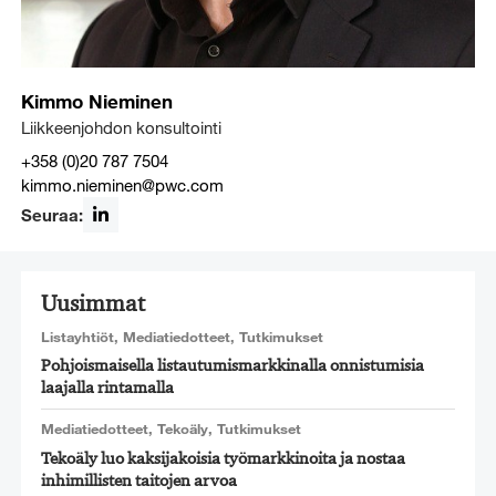
Kimmo Nieminen
Liikkeenjohdon konsultointi
+358 (0)20 787 7504
kimmo.nieminen@pwc.com
Seuraa:
LinkedIn
Uusimmat
Listayhtiöt
,
Mediatiedotteet
,
Tutkimukset
Pohjoismaisella listautumismarkkinalla onnistumisia
laajalla rintamalla
Mediatiedotteet
,
Tekoäly
,
Tutkimukset
Tekoäly luo kaksijakoisia työmarkkinoita ja nostaa
inhimillisten taitojen arvoa