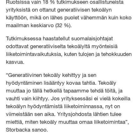
Ruotsissa vain 18 % tutkimukseen osallistuneista
yrityksistä on ottanut generatiivisen tekoälyn
käyttöön, mikä on lähes puolet vähemmän kuin koko
maailman keskiarvo (32 %).
Tutkimuksessa haastatellut suomalaisjohtajat
odottavat generatiiviselta tekoälyltä myönteisiä
liiketoimintavaikutuksia, kuten tulojen ja tehokkuuden
kasvua.
“Generatiivinen tekoäly kehittyy ja sen
hyödyntäminen lisääntyy kovaa tahtia. Tekoäly
muuttaa jo tällä hetkellä tapaamme tehdä töitä, ja
vauhti vain kiihtyy. Jos yrityksessäsi ei vielä kokeilla
tekoälyn hyödyntämistä liiketoiminnassa, nyt on
viimeistään sen aika. Yritysjohdosta lähtien tulee
miettiä, miten tekoäly muuttaa omaa liiketoimintaa”,
Storbacka sanoo.