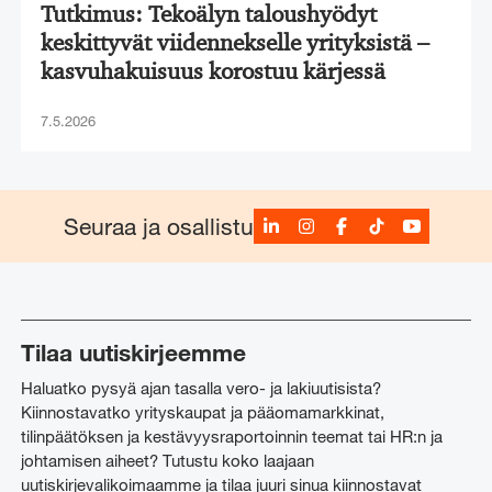
Tutkimus: Tekoälyn taloushyödyt
keskittyvät viidennekselle yrityksistä –
kasvuhakuisuus korostuu kärjessä
7.5.2026
LinkedIn
Instagram
Facebook
TikTok
YouTube
Seuraa ja osallistu
Tilaa uutiskirjeemme
Haluatko pysyä ajan tasalla vero- ja lakiuutisista?
Kiinnostavatko yrityskaupat ja pääomamarkkinat,
tilinpäätöksen ja kestävyysraportoinnin teemat tai HR:n ja
johtamisen aiheet? Tutustu koko laajaan
uutiskirjevalikoimaamme ja tilaa juuri sinua kiinnostavat