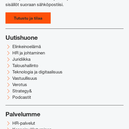
sisällöt suoraan sähköpostiisi.
Tutustu ja tilaa
Uutishuone
Elinkeinoelämä
HR ja johtaminen
Juridiikka
Taloushallinto
Teknologia ja digitaalisuus
Vastuullisuus
Verotus
Strategy&
Podcastit
Palvelumme
HR-palvelut