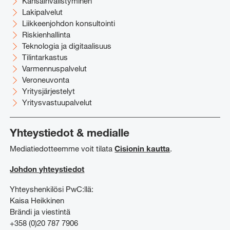
Kansainvälistyminen
Lakipalvelut
Liikkeenjohdon konsultointi
Riskienhallinta
Teknologia ja digitaalisuus
Tilintarkastus
Varmennuspalvelut
Veroneuvonta
Yritysjärjestelyt
Yritysvastuupalvelut
Yhteystiedot & medialle
Mediatiedotteemme voit tilata
Cisionin kautta
.
Johdon yhteystiedot
Yhteyshenkilösi PwC:llä:
Kaisa Heikkinen
Brändi ja viestintä
+358 (0)20 787 7906