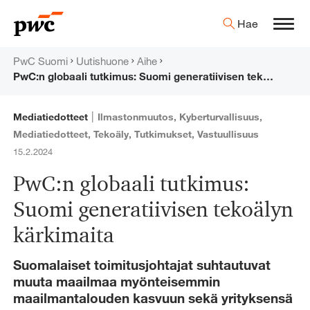
Hyppää
PwC:n
Hae
sisältöön
Men
uutishuone
PwC Suomi
Uutishuone
Aihe
PwC:n globaali tutkimus: Suomi generatiivisen tekoälyn kärkimaita
|
Mediatiedotteet
Ilmastonmuutos
,
Kyberturvallisuus
,
Mediatiedotteet
,
Tekoäly
,
Tutkimukset
,
Vastuullisuus
15.2.2024
PwC:n globaali tutkimus:
Suomi generatiivisen tekoälyn
kärkimaita
Suomalaiset toimitusjohtajat suhtautuvat
muuta maailmaa myönteisemmin
maailmantalouden kasvuun sekä yrityksensä