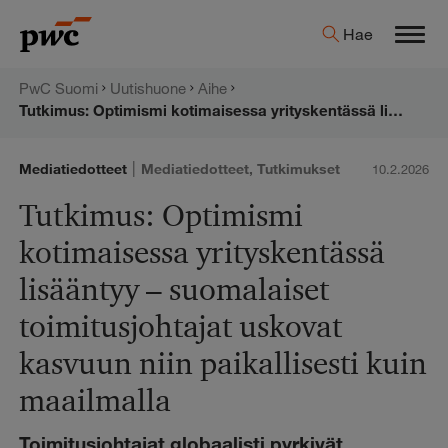
Hyppää
PwC:n
Hae
sisältöön
Men
uutishuone
PwC Suomi
Uutishuone
Aihe
Tutkimus: Optimismi kotimaisessa yrityskentässä lisääntyy – suomalaiset toimitusjohtajat uskovat kasvuun niin paikallisesti kuin maailmalla
|
Mediatiedotteet
Mediatiedotteet
,
Tutkimukset
10.2.2026
Tutkimus: Optimismi
kotimaisessa yrityskentässä
lisääntyy – suomalaiset
toimitusjohtajat uskovat
kasvuun niin paikallisesti kuin
maailmalla
Toimitusjohtajat globaalisti pyrkivät