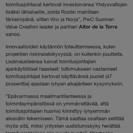
toimitusjohtavat kertovat investoivansa Yhdysvaltojen
lisäksi lähialueille, joista Ruotsi mainitaan
tärkeimpänä, sitten Viro ja Norja”, PwC Suomen
Value Creation leader ja partneri
Aitor de la Torre
sanoo.
Innovaatioiden käytännön toteuttamisessa, kuten
projektien riskinsietokyvyssä, on kuitenkin puutteita.
Lisämausteensa tuovat toimitusjohtajien
ajankäytölliset haasteet: tutkimukseen vastanneet
toimitusjohtajat kertovat käyttävänsä puolet (47
prosenttia) ajastaan lyhyen aikajänteen kysymyksiin.
”Epävarmassa maailmantilanteessa ja
toimintaympäristössä on ymmärrettävää, että
toimitusjohtajien huomio kiinnittyy lyhyemmän
aikavälin tekemiseen. Tämä saattaa osaltaan selittää
myös sitä, miksi yritysten uudistumiskyky herättää