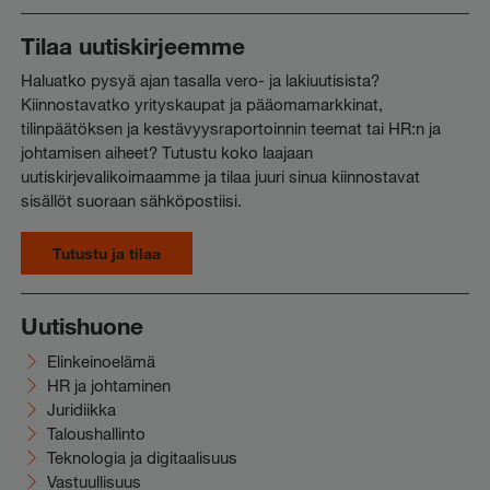
Tilaa uutiskirjeemme
Haluatko pysyä ajan tasalla vero- ja lakiuutisista?
Kiinnostavatko yrityskaupat ja pääomamarkkinat,
tilinpäätöksen ja kestävyysraportoinnin teemat tai HR:n ja
johtamisen aiheet? Tutustu koko laajaan
uutiskirjevalikoimaamme ja tilaa juuri sinua kiinnostavat
sisällöt suoraan sähköpostiisi.
Tutustu ja tilaa
Uutishuone
Elinkeinoelämä
HR ja johtaminen
Juridiikka
Taloushallinto
Teknologia ja digitaalisuus
Vastuullisuus