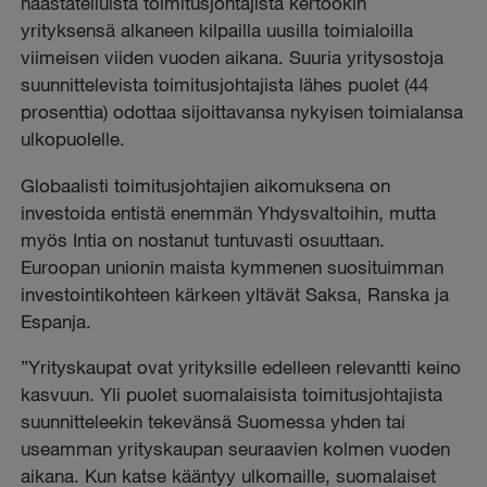
haastatelluista toimitusjohtajista kertookin
yrityksensä alkaneen kilpailla uusilla toimialoilla
viimeisen viiden vuoden aikana. Suuria yritysostoja
suunnittelevista toimitusjohtajista lähes puolet (44
prosenttia) odottaa sijoittavansa nykyisen toimialansa
ulkopuolelle.
Globaalisti toimitusjohtajien aikomuksena on
investoida entistä enemmän Yhdysvaltoihin, mutta
myös Intia on nostanut tuntuvasti osuuttaan.
Euroopan unionin maista kymmenen suosituimman
investointikohteen kärkeen yltävät Saksa, Ranska ja
Espanja.
”Yrityskaupat ovat yrityksille edelleen relevantti keino
kasvuun. Yli puolet suomalaisista toimitusjohtajista
suunnitteleekin tekevänsä Suomessa yhden tai
useamman yrityskaupan seuraavien kolmen vuoden
aikana. Kun katse kääntyy ulkomaille, suomalaiset