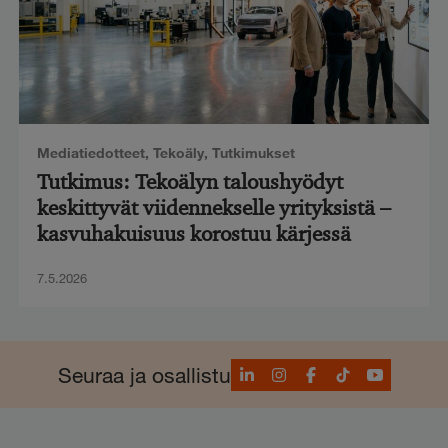
Mediatiedotteet
,
Tekoäly
,
Tutkimukset
Tutkimus: Tekoälyn taloushyödyt
keskittyvät viidennekselle yrityksistä –
kasvuhakuisuus korostuu kärjessä
7.5.2026
LinkedIn
Instagram
Facebook
TikTok
YouTube
Seuraa ja osallistu