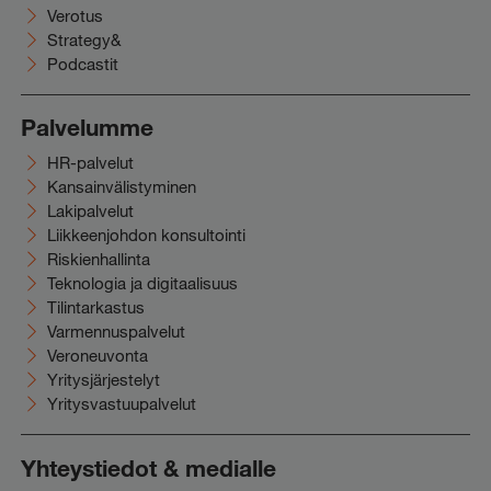
Verotus
Strategy&
Podcastit
Palvelumme
HR-palvelut
Kansainvälistyminen
Lakipalvelut
Liikkeenjohdon konsultointi
Riskienhallinta
Teknologia ja digitaalisuus
Tilintarkastus
Varmennuspalvelut
Veroneuvonta
Yritysjärjestelyt
Yritysvastuupalvelut
Yhteystiedot & medialle