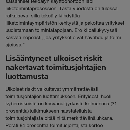
satsanneet tekoälyn käyttöönottoon läpi
liiketoimintaprosessien. Tästä vuodesta on tulossa
ratkaiseva, sillä tekoäly kiihdyttää
liiketoimintaympäristön kehitystä ja pakottaa yritykset
uudistamaan toimintatapojaan. Ero kilpailukyvyssä
kasvaa nopeasti, jos yritykset eivät havahdu ja toimi
ajoissa.”
Lisääntyneet ulkoiset riskit
nakertavat toimitusjohtajien
luottamusta
Ulkoiset riskit vaikuttavat ymmärrettävästi
toimitusjohtajien luottamukseen. Erityisesti huoli
kyberriskeistä on kasvanut jyrkästi; kolmannes (31
prosenttia) tutkimukseen haastatelluista
toimitusjohtajista pitää niitä merkittävänä uhkana.
Peräti 84 prosenttia toimitusjohtajista kertoo