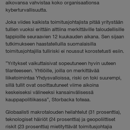
aikovansa vahvistaa koko organisaationsa
kyberturvallisuutta.
Joka viides kaikista toimitusjohtajista pitää yritystään
tullien vuoksi erittäin alttiina merkittäville taloudellisille
tappioille seuraavien 12 kuukauden aikana. Sen sijaan
tutkimukseen haastatelluilla suomalaisilla
toimitusjohtajilla tulliriski ei noussut korostetusti esiin.
”Yritykset vaikuttaisivat sopeutuneen hyvin uuteen
tilanteeseen. Yhtiöille, joilla on merkittävää
liiketoimintaa Yhdysvalloissa, riski on toki suurempi,
sillä tullit ovat osoittautuneet viime aikoina
keskeiseksi välineeksi kansainvälisessä
kauppapolitiikassa”, Storbacka toteaa.
Globaalisti makrotalouden heilahtelut (31 prosenttia),
teknologiset häiriöt (24 prosenttia) ja geopoliittiset
riskit (23 prosenttia) mietityttävät toimitusjohtajia