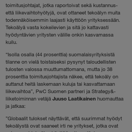
toimitusjohtajat, jotka raportoivat sekä kustannus-
että liikevaihtohyötyjä, ovat ottaneet tekoälyn muita
todennäköisemmin laajasti käyttöön yrityksessään.
Tekoälyä vasta kokeilevien ja sitä jo kattavasti
hyödyntävien yritysten välille onkin kasvamassa
kuilu.
“Isolla osalla (44 prosenttia) suomalaisyrityksistä
tilanne on vielä toistaiseksi pysynyt taloudellisten
tulosten valossa muuttumattomana, mutta jo 38
prosenttia toimitusjohtajista näkee, että tekoäly on
auttanut heitä laskemaan kuluja tai kasvattamaan
liikevaihtoa”, PwC Suomen partneri ja Strategy&-
liiketoiminnan vetäjä
Juuso Laatikainen
huomauttaa
ja jatkaa:
”Globaalit tulokset näyttävät, että suurimmat hyödyt
tekoälystä ovat saaneet irti ne yritykset, jotka ovat