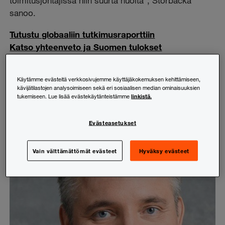
toimitusjohtajissa niin suurta huolta”, Storbacka
sanoo.
Tutustu globaaliin tutkimusraporttiin
Katso yhteenveto ja Suomen tulokset
Jaa:
LinkedIn
Facebook
X (Twitter)
Käytämme evästeitä verkkosivujemme käyttäjäkokemuksen kehittämiseen,
kävijätilastojen analysoimiseen sekä eri sosiaalisen median ominaisuuksien
Kopioi linkki
linkistä.
tukemiseen. Lue lisää evästekäytänteistämme
Evästeasetukset
Vain välttämättömät evästeet
Hyväksy evästeet