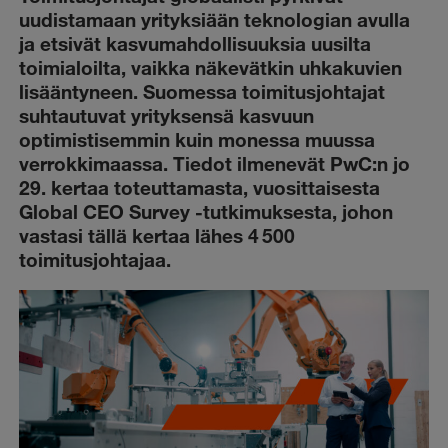
uudistamaan yrityksiään teknologian avulla
ja etsivät kasvumahdollisuuksia uusilta
toimialoilta, vaikka näkevätkin uhkakuvien
lisääntyneen. Suomessa toimitusjohtajat
suhtautuvat yrityksensä kasvuun
optimistisemmin kuin monessa muussa
verrokkimaassa. Tiedot ilmenevät PwC:n jo
29. kertaa toteuttamasta, vuosittaisesta
Global CEO Survey -tutkimuksesta, johon
vastasi tällä kertaa lähes 4 500
toimitusjohtajaa.