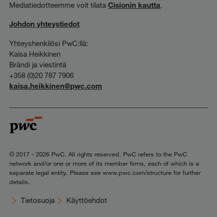
Mediatiedotteemme voit tilata
Cisionin kautta
.
Johdon yhteystiedot
Yhteyshenkilösi PwC:llä:
Kaisa Heikkinen
Brändi ja viestintä
+358 (0)20 787 7906
kaisa.heikkinen@pwc.com
© 2017 - 2026 PwC. All rights reserved. PwC refers to the PwC
network and/or one or more of its member firms, each of which is a
separate legal entity. Please see www.pwc.com/structure for further
details.
Tietosuoja
Käyttöehdot