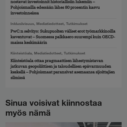
nostavat investoinnit historiallisiin lukemiin –
Pohjoismailla edessään lähes 80 prosentin kasvu
investoinneissa
Inklusiivisuus
,
Mediatiedotteet
,
Tutkimukset
PwC:n selvitys: Sukupuolten väliset erot työmarkkinoilla
kaventuvat – Suomessa palkkaero suurempi kuin OECD-
maissa keskimäärin
Kiinteistöala
,
Mediatiedotteet
,
Tutkimukset
Kiinteistöala ottaa pragmaattisen lähestymistavan
jatkuvan geopoliittisen ja taloudellisen epävarmuuden
keskellä – Pohjoismaat paransivat asemaansa sijoittajien
silmissä
Sinua voisivat kiinnostaa
myös nämä