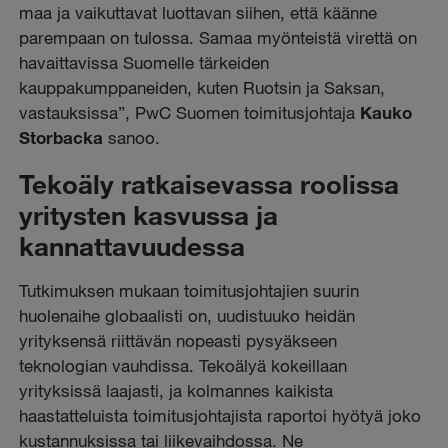
maa ja vaikuttavat luottavan siihen, että käänne
parempaan on tulossa. Samaa myönteistä virettä on
havaittavissa Suomelle tärkeiden
kauppakumppaneiden, kuten Ruotsin ja Saksan,
vastauksissa”, PwC Suomen toimitusjohtaja
Kauko
Storbacka
sanoo.
Tekoäly ratkaisevassa roolissa
yritysten kasvussa ja
kannattavuudessa
Tutkimuksen mukaan toimitusjohtajien suurin
huolenaihe globaalisti on, uudistuuko heidän
yrityksensä riittävän nopeasti pysyäkseen
teknologian vauhdissa. Tekoälyä kokeillaan
yrityksissä laajasti, ja kolmannes kaikista
haastatteluista toimitusjohtajista raportoi hyötyä joko
kustannuksissa tai liikevaihdossa. Ne