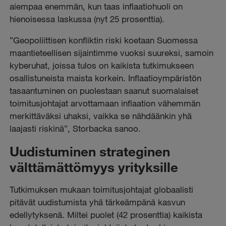
aiempaa enemmän, kun taas inflaatiohuoli on
hienoisessa laskussa (nyt 25 prosenttia).
”Geopoliittisen konfliktin riski koetaan Suomessa
maantieteellisen sijaintimme vuoksi suureksi, samoin
kyberuhat, joissa tulos on kaikista tutkimukseen
osallistuneista maista korkein. Inflaatioympäristön
tasaantuminen on puolestaan saanut suomalaiset
toimitusjohtajat arvottamaan inflaation vähemmän
merkittäväksi uhaksi, vaikka se nähdäänkin yhä
laajasti riskinä”, Storbacka sanoo.
Uudistuminen strateginen
välttämättömyys yrityksille
Tutkimuksen mukaan toimitusjohtajat globaalisti
pitävät uudistumista yhä tärkeämpänä kasvun
edellytyksenä. Miltei puolet (42 prosenttia) kaikista