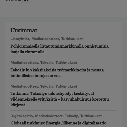
LinkedIn
Uusimmat
Listayhtiöt
,
Mediatiedotteet
,
Tutkimukset
Pohjoismaisella listautumismarkkinalla onnistumisia
laajalla rintamalla
Mediatiedotteet
,
Tekoäly
,
Tutkimukset
Tekoäly luo kaksijakoisia työmarkkinoita ja nostaa
inhimillisten taitojen arvoa
Mediatiedotteet
,
Tekoäly
,
Tutkimukset
Tutkimus: Tekoälyn taloushyödyt keskittyvät
viidennekselle yrityksistä – kasvuhakuisuus korostuu
kärjessä
Digitalisaatio
,
Mediatiedotteet
,
Tekoäly
,
Tutkimukset
Globaali tutkimus: Energia, liikenne ja digitalisaatio