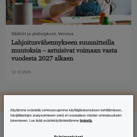
Säätiöt ja yhdistykset
,
Verotus
Lahjoitusvähennykseen suunnitteilla
muutoksia – astuisivat voimaan vasta
vuodesta 2027 alkaen
12.12.2025
LinkedIn
Instagram
Facebook
TikTok
YouTube
Seuraa ja osallistu
Käytämme evästeitä verkkosivujemme käyttäjäkokemuksen kehittämiseen,
kävijätilastojen analysoimiseen sekä eri sosiaalisen median ominaisuuksien
linkistä.
tukemiseen. Lue lisää evästekäytänteistämme
Tilaa uutiskirjeemme
Evästeasetukset