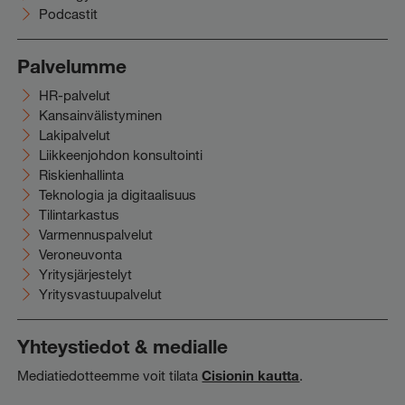
Podcastit
Palvelumme
HR-palvelut
Kansainvälistyminen
Lakipalvelut
Liikkeenjohdon konsultointi
Riskienhallinta
Teknologia ja digitaalisuus
Tilintarkastus
Varmennuspalvelut
Veroneuvonta
Yritysjärjestelyt
Yritysvastuupalvelut
Yhteystiedot & medialle
Mediatiedotteemme voit tilata
Cisionin kautta
.