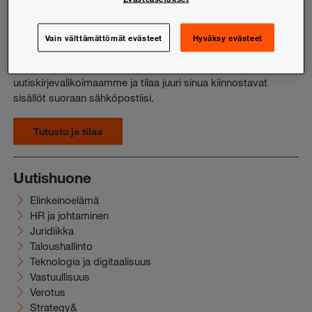
Haluatko pysyä ajan tasalla vero- ja lakiuutisista?
Kiinnostavatko yrityskaupat ja pääomamarkkinat,
Vain välttämättömät evästeet
Hyväksy evästeet
tilinpäätöksen ja kestävyysraportoinnin teemat tai HR:n ja
johtamisen aiheet? Tutustu koko laajaan
uutiskirjevalikoimaamme ja tilaa juuri sinua kiinnostavat
sisällöt suoraan sähköpostiisi.
Tutustu ja tilaa
Uutishuone
Elinkeinoelämä
HR ja johtaminen
Juridiikka
Taloushallinto
Teknologia ja digitaalisuus
Vastuullisuus
Verotus
Strategy&