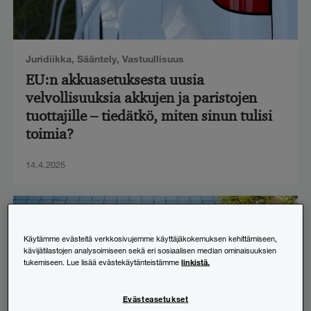
Juridiikka
,
Sääntely
,
Vastuullisuus
EU:n akkuasetuksesta uusia
velvollisuuksia akkujen ja paristojen
tuottajille – tiedätkö, miten sinun tulisi
toimia?
14.4.2025
Käytämme evästeitä verkkosivujemme käyttäjäkokemuksen kehittämiseen,
kävijätilastojen analysoimiseen sekä eri sosiaalisen median ominaisuuksien
linkistä.
tukemiseen. Lue lisää evästekäytänteistämme
Evästeasetukset