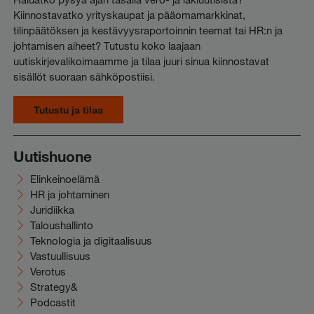
Kiinnostavatko yrityskaupat ja pääomamarkkinat,
tilinpäätöksen ja kestävyysraportoinnin teemat tai HR:n ja
johtamisen aiheet? Tutustu koko laajaan
uutiskirjevalikoimaamme ja tilaa juuri sinua kiinnostavat
sisällöt suoraan sähköpostiisi.
Tutustu ja tilaa
Uutishuone
Elinkeinoelämä
HR ja johtaminen
Juridiikka
Taloushallinto
Teknologia ja digitaalisuus
Vastuullisuus
Verotus
Strategy&
Podcastit