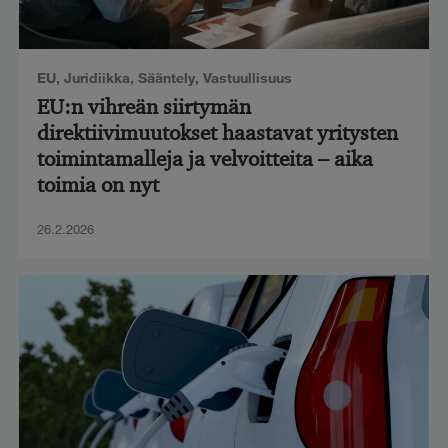
EU
,
Juridiikka
,
Sääntely
,
Vastuullisuus
EU:n vihreän siirtymän
direktiivimuutokset haastavat yritysten
toimintamalleja ja velvoitteita – aika
toimia on nyt
26.2.2026