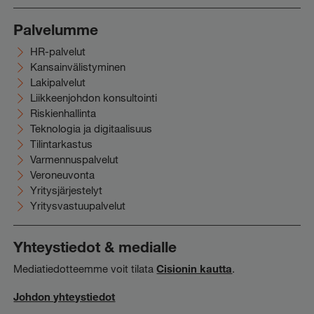
Palvelumme
HR-palvelut
Kansainvälistyminen
Lakipalvelut
Liikkeenjohdon konsultointi
Riskienhallinta
Teknologia ja digitaalisuus
Tilintarkastus
Varmennuspalvelut
Veroneuvonta
Yritysjärjestelyt
Yritysvastuupalvelut
Yhteystiedot & medialle
Mediatiedotteemme voit tilata
Cisionin kautta
.
Johdon yhteystiedot