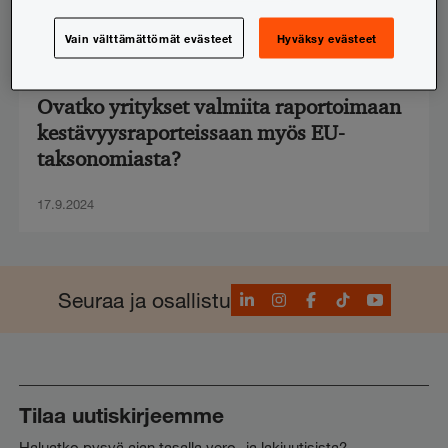
Vain välttämättömät evästeet
Hyväksy evästeet
CSRD-raportointi
,
EU
,
Vastuullisuus
Ovatko yritykset valmiita raportoimaan
kestävyysraporteissaan myös EU-
taksonomiasta?
17.9.2024
LinkedIn
Instagram
Facebook
TikTok
YouTube
Seuraa ja osallistu
Tilaa uutiskirjeemme
Haluatko pysyä ajan tasalla vero- ja lakiuutisista?