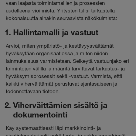
vaan laajasta toimintamallien ja prosessien
uudelleenarvioinnista. Yritysten tulisi tarkastella
kokonaisuutta ainakin seuraavista näkökulmista:
Hallintamalli ja vastuut
Arvioi, miten ympäristö- ja kestävyysväittämät
hyväksytään organisaatiossa ja miten niiden
lainmukaisuus varmistetaan. Selkeytä vastuunjako eri
toimintojen välillä ja määritä tarvittavat tarkastus- ja
hyväksymisprosessit sekä -vastuut. Varmista, että
kaikki viherväittämät perustuvat ajantasaiseen ja
todennettavaan tietoon.
Viherväittämien sisältö ja
dokumentointi
Käy systemaattisesti läpi markkinointi- ja
viestintämateriaalit sekä tuote- ja pakkausmerkinnät.