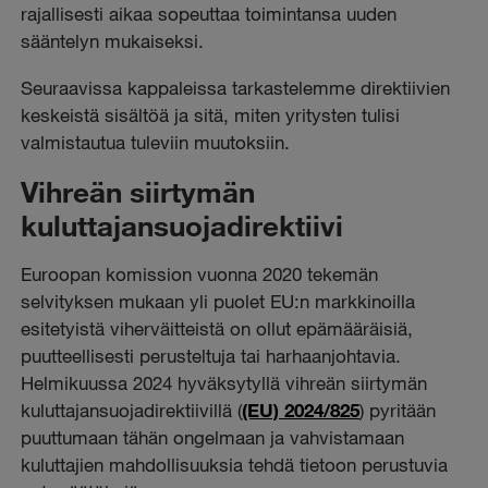
rajallisesti aikaa sopeuttaa toimintansa uuden
sääntelyn mukaiseksi.
Seuraavissa kappaleissa tarkastelemme direktiivien
keskeistä sisältöä ja sitä, miten yritysten tulisi
valmistautua tuleviin muutoksiin.
Vihreän siirtymän
kuluttajansuojadirektiivi
Euroopan komission vuonna 2020 tekemän
selvityksen mukaan yli puolet EU:n markkinoilla
esitetyistä viherväitteistä on ollut epämääräisiä,
puutteellisesti perusteltuja tai harhaanjohtavia.
Helmikuussa 2024 hyväksytyllä vihreän siirtymän
kuluttajansuojadirektiivillä (
(EU) 2024/825
) pyritään
puuttumaan tähän ongelmaan ja vahvistamaan
kuluttajien mahdollisuuksia tehdä tietoon perustuvia