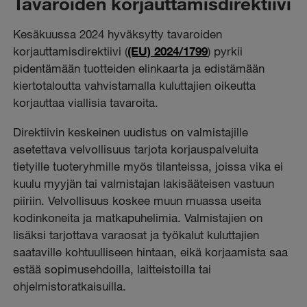
Tavaroiden korjauttamisdirektiivi
Kesäkuussa 2024 hyväksytty tavaroiden
korjauttamisdirektiivi (
(EU) 2024/1799
) pyrkii
pidentämään tuotteiden elinkaarta ja edistämään
kiertotaloutta vahvistamalla kuluttajien oikeutta
korjauttaa viallisia tavaroita.
Direktiivin keskeinen uudistus on valmistajille
asetettava velvollisuus tarjota korjauspalveluita
tietyille tuoteryhmille myös tilanteissa, joissa vika ei
kuulu myyjän tai valmistajan lakisääteisen vastuun
piiriin. Velvollisuus koskee muun muassa useita
kodinkoneita ja matkapuhelimia. Valmistajien on
lisäksi tarjottava varaosat ja työkalut kuluttajien
saataville kohtuulliseen hintaan, eikä korjaamista saa
estää sopimusehdoilla, laitteistoilla tai
ohjelmistoratkaisuilla.