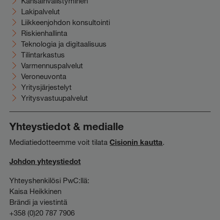
Kansainvälistyminen
Lakipalvelut
Liikkeenjohdon konsultointi
Riskienhallinta
Teknologia ja digitaalisuus
Tilintarkastus
Varmennuspalvelut
Veroneuvonta
Yritysjärjestelyt
Yritysvastuupalvelut
Yhteystiedot & medialle
Mediatiedotteemme voit tilata
Cisionin kautta
.
Johdon yhteystiedot
Yhteyshenkilösi PwC:llä:
Kaisa Heikkinen
Brändi ja viestintä
+358 (0)20 787 7906