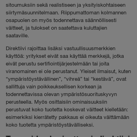
sitoumuksiin sekä realistiseen ja yksityiskohtaiseen
siirtymäsuunnitelmaan. Riippumattoman kolmannen
osapuolen on myös todennettava säännöllisesti
väitteet, ja tulokset on saatettava kuluttajien
saataville.
Direktiivi rajoittaa lisäksi vastuullisuusmerkkien
käyttöä: yritykset eivät saa käyttää merkkejä, jotka
eivät perustu sertifiointijärjestelmään tai joita
viranomainen ei ole perustanut. Yleiset ilmaisut, kuten
“ympäristöystävällinen”, “vihreä” tai “kestävä”, ovat
sallittuja vain poikkeuksellisen korkean ja
todennettavissa olevan ympäristösuorituskyvyn
perusteella. Myös osittaisiin ominaisuuksiin
perustuvat koko tuotetta koskevat väitteet kielletään:
esimerkiksi kierrätetty pakkaus ei oikeuta väittämään
koko tuotetta ympäristöystävälliseksi.