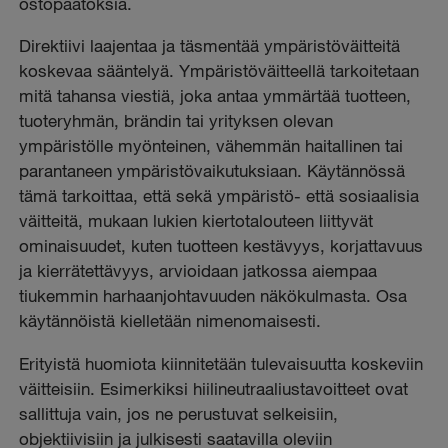
ostopäätöksiä.
Direktiivi laajentaa ja täsmentää ympäristöväitteitä
koskevaa sääntelyä. Ympäristöväitteellä tarkoitetaan
mitä tahansa viestiä, joka antaa ymmärtää tuotteen,
tuoteryhmän, brändin tai yrityksen olevan
ympäristölle myönteinen, vähemmän haitallinen tai
parantaneen ympäristövaikutuksiaan. Käytännössä
tämä tarkoittaa, että sekä ympäristö- että sosiaalisia
väitteitä, mukaan lukien kiertotalouteen liittyvät
ominaisuudet, kuten tuotteen kestävyys, korjattavuus
ja kierrätettävyys, arvioidaan jatkossa aiempaa
tiukemmin harhaanjohtavuuden näkökulmasta. Osa
käytännöistä kielletään nimenomaisesti.
Erityistä huomiota kiinnitetään tulevaisuutta koskeviin
väitteisiin. Esimerkiksi hiilineutraaliustavoitteet ovat
sallittuja vain, jos ne perustuvat selkeisiin,
objektiivisiin ja julkisesti saatavilla oleviin