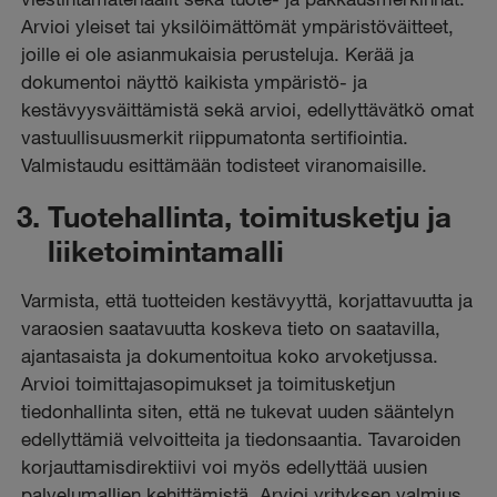
Arvioi yleiset tai yksilöimättömät ympäristöväitteet,
joille ei ole asianmukaisia perusteluja. Kerää ja
dokumentoi näyttö kaikista ympäristö- ja
kestävyysväittämistä sekä arvioi, edellyttävätkö omat
vastuullisuusmerkit riippumatonta sertifiointia.
Valmistaudu esittämään todisteet viranomaisille.
Tuotehallinta, toimitusketju ja
liiketoimintamalli
Varmista, että tuotteiden kestävyyttä, korjattavuutta ja
varaosien saatavuutta koskeva tieto on saatavilla,
ajantasaista ja dokumentoitua koko arvoketjussa.
Arvioi toimittajasopimukset ja toimitusketjun
tiedonhallinta siten, että ne tukevat uuden sääntelyn
edellyttämiä velvoitteita ja tiedonsaantia. Tavaroiden
korjauttamisdirektiivi voi myös edellyttää uusien
palvelumallien kehittämistä. Arvioi yrityksen valmius