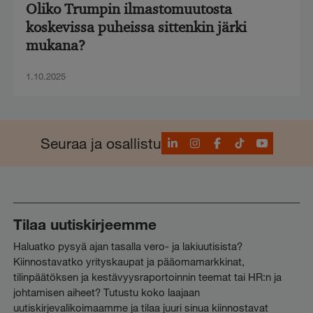
Oliko Trumpin ilmastomuutosta
koskevissa puheissa sittenkin järki
mukana?
1.10.2025
LinkedIn
Instagram
Facebook
TikTok
YouTube
Seuraa ja osallistu
Tilaa uutiskirjeemme
Haluatko pysyä ajan tasalla vero- ja lakiuutisista?
Kiinnostavatko yrityskaupat ja pääomamarkkinat,
tilinpäätöksen ja kestävyysraportoinnin teemat tai HR:n ja
johtamisen aiheet? Tutustu koko laajaan
uutiskirjevalikoimaamme ja tilaa juuri sinua kiinnostavat