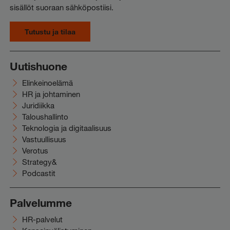
sisällöt suoraan sähköpostiisi.
Tutustu ja tilaa
Uutishuone
Elinkeinoelämä
HR ja johtaminen
Juridiikka
Taloushallinto
Teknologia ja digitaalisuus
Vastuullisuus
Verotus
Strategy&
Podcastit
Palvelumme
HR-palvelut