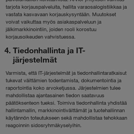
tarjota korjauspalveluita, hallita varaosalogistiikkaa ja
vastata kasvavaan korjauskysyntään. Muutokset
voivat vaikuttaa myös asiakaspalveluun ja
jälkimarkkinointiin, joiden rooli korostuu
korjausoikeuden vahvistuessa.
Tiedonhallinta ja IT-
järjestelmät
Varmista, että IT-järjestelmät ja tiedonhallintaratkaisut
tukevat väittämien todentamista, dokumentointia ja
raportointia koko arvoketjussa. Järjestelmien tulee
mahdollistaa ajantasainen tiedon saatavuus
päätöksenteon tueksi. Toimiva tiedonhallinta yhdistää
hallintamallin, markkinointiväittämät ja tuotehallinnan
käytännön toteutukseen sekä mahdollistaa tehokkaan
reagoinnin sidosryhmäkyselyihin.