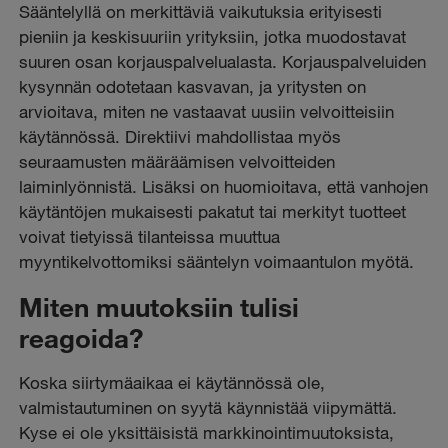
Sääntelyllä on merkittäviä vaikutuksia erityisesti
pieniin ja keskisuuriin yrityksiin, jotka muodostavat
suuren osan korjauspalvelualasta. Korjauspalveluiden
kysynnän odotetaan kasvavan, ja yritysten on
arvioitava, miten ne vastaavat uusiin velvoitteisiin
käytännössä. Direktiivi mahdollistaa myös
seuraamusten määräämisen velvoitteiden
laiminlyönnistä. Lisäksi on huomioitava, että vanhojen
käytäntöjen mukaisesti pakatut tai merkityt tuotteet
voivat tietyissä tilanteissa muuttua
myyntikelvottomiksi sääntelyn voimaantulon myötä.
Miten muutoksiin tulisi
reagoida?
Koska siirtymäaikaa ei käytännössä ole,
valmistautuminen on syytä käynnistää viipymättä.
Kyse ei ole yksittäisistä markkinointimuutoksista,