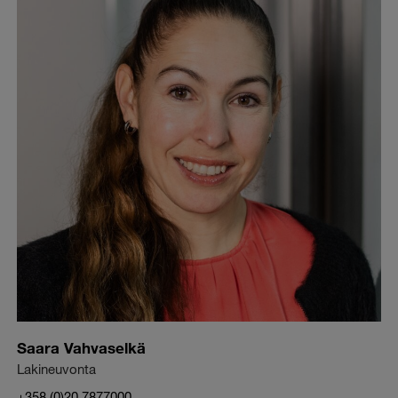
Saara Vahvaselkä
Lakineuvonta
+358 (0)20 7877000