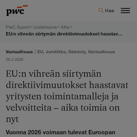
Hyppää
PwC:n
Hae
sisältöön
Men
uutishuone
PwC Suomi
Uutishuone
Aihe
EU:n vihreän siirtymän direktiivimuutokset haastavat yritysten toimintamalleja ja velvoitteita – aika toimia on nyt
|
Vastuullisuus
EU
,
Juridiikka
,
Sääntely
,
Vastuullisuus
26.2.2026
EU:n vihreän siirtymän
direktiivimuutokset haastavat
yritysten toimintamalleja ja
velvoitteita – aika toimia on
nyt
Vuonna 2026 voimaan tulevat Euroopan