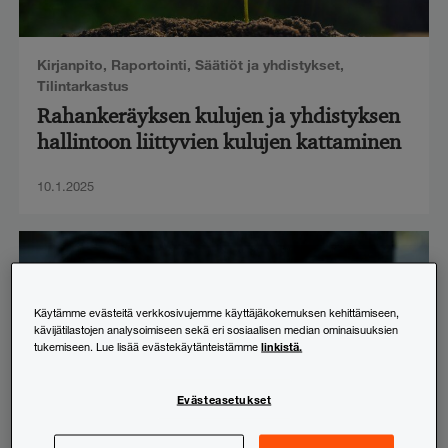
Kirjanpito
,
Raportointi
,
Säätiöt ja yhdistykset
,
Tilintarkastus
Rahankeräyksen kulujen ja yhdistyksen
hallintoon liittyvien kulujen kattaminen
10.1.2025
Käytämme evästeitä verkkosivujemme käyttäjäkokemuksen kehittämiseen,
kävijätilastojen analysoimiseen sekä eri sosiaalisen median ominaisuuksien
linkistä.
tukemiseen. Lue lisää evästekäytänteistämme
Evästeasetukset