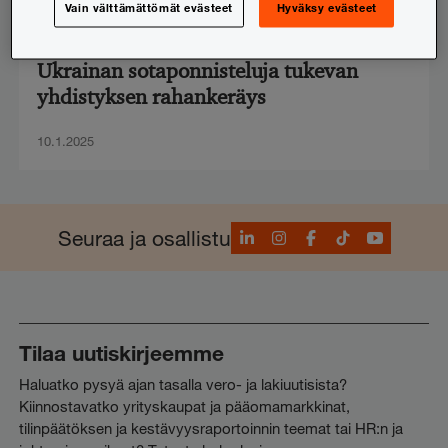
Vain välttämättömät evästeet
Hyväksy evästeet
Juridiikka
,
Säätiöt ja yhdistykset
,
Tilintarkastus
Ukrainan sotaponnisteluja tukevan
yhdistyksen rahankeräys
10.1.2025
LinkedIn
Instagram
Facebook
TikTok
YouTube
Seuraa ja osallistu
Tilaa uutiskirjeemme
Haluatko pysyä ajan tasalla vero- ja lakiuutisista?
Kiinnostavatko yrityskaupat ja pääomamarkkinat,
tilinpäätöksen ja kestävyysraportoinnin teemat tai HR:n ja