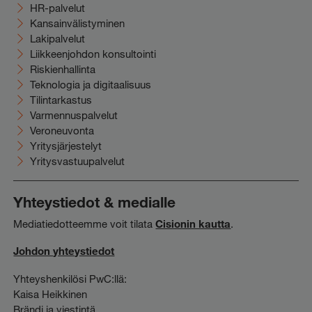
HR-palvelut
Kansainvälistyminen
Lakipalvelut
Liikkeenjohdon konsultointi
Riskienhallinta
Teknologia ja digitaalisuus
Tilintarkastus
Varmennuspalvelut
Veroneuvonta
Yritysjärjestelyt
Yritysvastuupalvelut
Yhteystiedot & medialle
Mediatiedotteemme voit tilata
Cisionin kautta
.
Johdon yhteystiedot
Yhteyshenkilösi PwC:llä:
Kaisa Heikkinen
Brändi ja viestintä