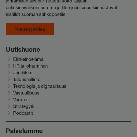
johtamisen aiheet? Tutustu koko laajaan
uutiskirjevalikoimaamme ja tilaa juuri sinua kiinnostavat
sisällöt suoraan sähköpostiisi.
Tutustu ja tilaa
Uutishuone
Elinkeinoelämä
HR ja johtaminen
Juridiikka
Taloushallinto
Teknologia ja digitaalisuus
Vastuullisuus
Verotus
Strategy&
Podcastit
Palvelumme