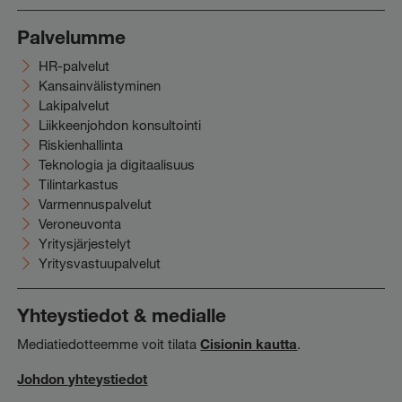
Palvelumme
HR-palvelut
Kansainvälistyminen
Lakipalvelut
Liikkeenjohdon konsultointi
Riskienhallinta
Teknologia ja digitaalisuus
Tilintarkastus
Varmennuspalvelut
Veroneuvonta
Yritysjärjestelyt
Yritysvastuupalvelut
Yhteystiedot & medialle
Mediatiedotteemme voit tilata
Cisionin kautta
.
Johdon yhteystiedot