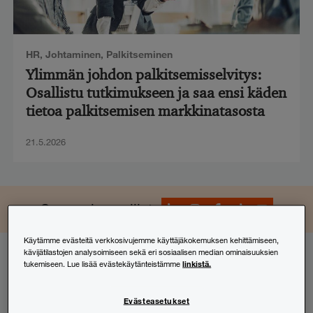
HR
,
Johtaminen
,
Palkitseminen
Ylimmän johdon palkitsemisselvitys:
Osallistu tutkimukseen ja saa ensi käden
tietoa palkitsemisen markkinatasosta
21.5.2026
LinkedIn
Instagram
Facebook
TikTok
YouTube
Seuraa ja osallistu
Käytämme evästeitä verkkosivujemme käyttäjäkokemuksen kehittämiseen,
kävijätilastojen analysoimiseen sekä eri sosiaalisen median ominaisuuksien
linkistä.
tukemiseen. Lue lisää evästekäytänteistämme
Tilaa uutiskirjeemme
Evästeasetukset
Haluatko pysyä ajan tasalla vero- ja lakiuutisista?