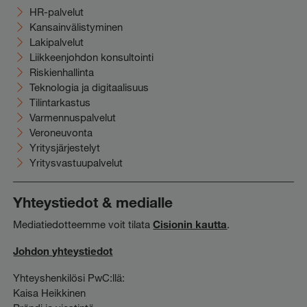
HR-palvelut
Kansainvälistyminen
Lakipalvelut
Liikkeenjohdon konsultointi
Riskienhallinta
Teknologia ja digitaalisuus
Tilintarkastus
Varmennuspalvelut
Veroneuvonta
Yritysjärjestelyt
Yritysvastuupalvelut
Yhteystiedot & medialle
Mediatiedotteemme voit tilata
Cisionin kautta
.
Johdon yhteystiedot
Yhteyshenkilösi PwC:llä:
Kaisa Heikkinen