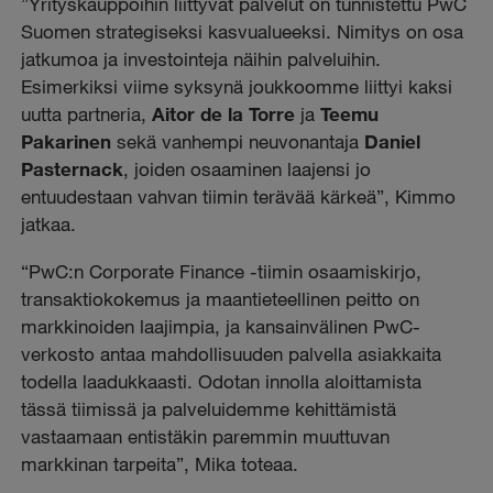
”Yrityskauppoihin liittyvät palvelut on tunnistettu PwC
Suomen strategiseksi kasvualueeksi. Nimitys on osa
jatkumoa ja investointeja näihin palveluihin.
Esimerkiksi viime syksynä joukkoomme liittyi kaksi
uutta partneria,
Aitor de la Torre
ja
Teemu
Pakarinen
sekä vanhempi neuvonantaja
Daniel
Pasternack
, joiden osaaminen laajensi jo
entuudestaan vahvan tiimin terävää kärkeä”, Kimmo
jatkaa.
“PwC:n Corporate Finance -tiimin osaamiskirjo,
transaktiokokemus ja maantieteellinen peitto on
markkinoiden laajimpia, ja kansainvälinen PwC-
verkosto antaa mahdollisuuden palvella asiakkaita
todella laadukkaasti. Odotan innolla aloittamista
tässä tiimissä ja palveluidemme kehittämistä
vastaamaan entistäkin paremmin muuttuvan
markkinan tarpeita”, Mika toteaa.