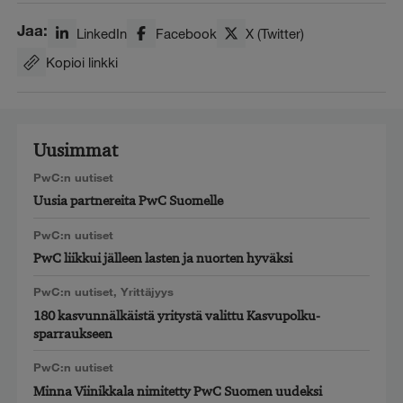
Jaa:
LinkedIn
Facebook
X (Twitter)
Kopioi linkki
Uusimmat
PwC:n uutiset
Uusia partnereita PwC Suomelle
PwC:n uutiset
PwC liikkui jälleen lasten ja nuorten hyväksi
PwC:n uutiset
,
Yrittäjyys
180 kasvunnälkäistä yritystä valittu Kasvupolku-
sparraukseen
PwC:n uutiset
Minna Viinikkala nimitetty PwC Suomen uudeksi