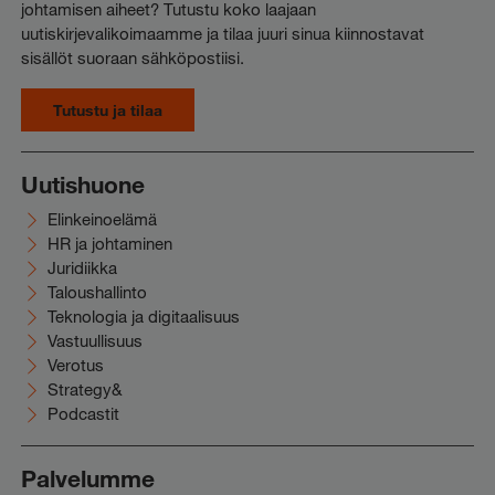
johtamisen aiheet? Tutustu koko laajaan
uutiskirjevalikoimaamme ja tilaa juuri sinua kiinnostavat
sisällöt suoraan sähköpostiisi.
Tutustu ja tilaa
Uutishuone
Elinkeinoelämä
HR ja johtaminen
Juridiikka
Taloushallinto
Teknologia ja digitaalisuus
Vastuullisuus
Verotus
Strategy&
Podcastit
Palvelumme