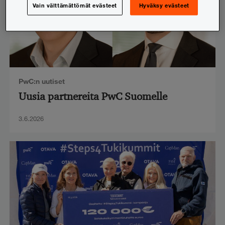
Vain välttämättömät evästeet
Hyväksy evästeet
PwC:n uutiset
Uusia partnereita PwC Suomelle
3.6.2026