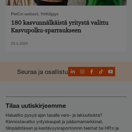
PwC:n uutiset
,
Yrittäjyys
180 kasvunnälkäistä yritystä valittu
Kasvupolku-sparraukseen
29.4.2026
LinkedIn
Instagram
Facebook
TikTok
YouTube
Seuraa ja osallistu
Tilaa uutiskirjeemme
Haluatko pysyä ajan tasalla vero- ja lakiuutisista?
Kiinnostavatko yrityskaupat ja pääomamarkkinat,
tilinpäätöksen ja kestävyysraportoinnin teemat tai HR:n ja