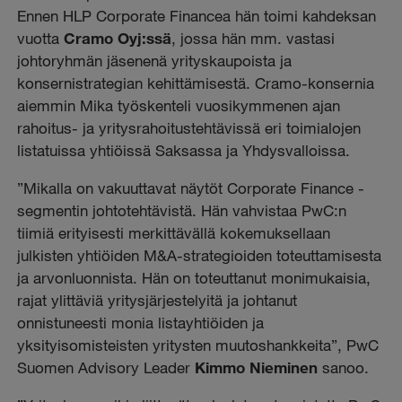
Ennen HLP Corporate Financea hän toimi kahdeksan
vuotta
Cramo Oyj:ssä
, jossa hän mm. vastasi
johtoryhmän jäsenenä yrityskaupoista ja
konsernistrategian kehittämisestä. Cramo-konsernia
aiemmin Mika työskenteli vuosikymmenen ajan
rahoitus- ja yritysrahoitustehtävissä eri toimialojen
listatuissa yhtiöissä Saksassa ja Yhdysvalloissa.
”Mikalla on vakuuttavat näytöt Corporate Finance -
segmentin johtotehtävistä. Hän vahvistaa PwC:n
tiimiä erityisesti merkittävällä kokemuksellaan
julkisten yhtiöiden M&A-strategioiden toteuttamisesta
ja arvonluonnista. Hän on toteuttanut monimukaisia,
rajat ylittäviä yritysjärjestelyitä ja johtanut
onnistuneesti monia listayhtiöiden ja
yksityisomisteisten yritysten muutoshankkeita”, PwC
Suomen Advisory Leader
Kimmo Nieminen
sanoo.