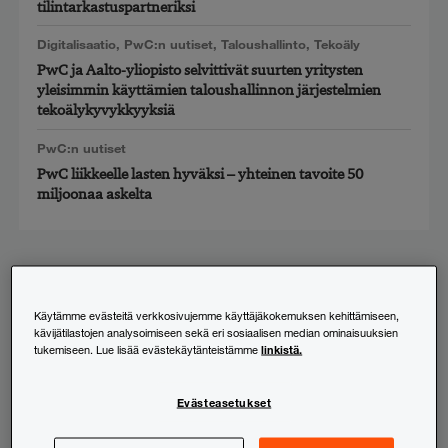
tilintarkastuspartneriksi
Digitalisaatio
,
PwC:n uutiset
,
Taloushallinto
,
Tekoäly
PwC ja Aalto-yliopisto selvittivät suurten yritysten
yleisimmin käyttämien taloushallinnon järjestelmien
tekoälykyvykkyyksiä
PwC:n uutiset
PwC liikkeelle lasten hyväksi – yhteinen tavoite 50
miljoonaa askelta
Sinua voisivat kiinnostaa
myös nämä
Käytämme evästeitä verkkosivujemme käyttäjäkokemuksen kehittämiseen,
kävijätilastojen analysoimiseen sekä eri sosiaalisen median ominaisuuksien
linkistä.
tukemiseen. Lue lisää evästekäytänteistämme
Evästeasetukset