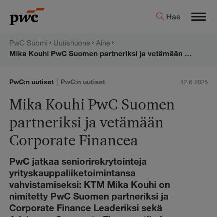
Hyppää
PwC:n
Hae
sisältöön
Men
uutishuone
PwC Suomi
Uutishuone
Aihe
Mika Kouhi PwC Suomen partneriksi ja vetämään Corporate Financea
|
PwC:n uutiset
PwC:n uutiset
12.6.2025
Mika Kouhi PwC Suomen
partneriksi ja vetämään
Corporate Financea
PwC jatkaa seniorirekrytointeja
yrityskauppaliiketoimintansa
vahvistamiseksi: KTM Mika Kouhi on
nimitetty PwC Suomen partneriksi ja
Corporate Finance Leaderiksi sekä