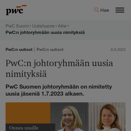
Hyppää
PwC:n
Hae
sisältöön
Men
uutishuone
PwC Suomi
Uutishuone
Aihe
PwC:n johtoryhmään uusia nimityksiä
|
PwC:n uutiset
PwC:n uutiset
8.8.2023
PwC:n johtoryhmään uusia
nimityksiä
PwC Suomen johtoryhmään on nimitetty
uusia jäseniä 1.7.2023 alkaen.