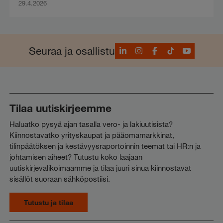
29.4.2026
LinkedIn
Instagram
Facebook
TikTok
YouTube
Seuraa ja osallistu
Tilaa uutiskirjeemme
Haluatko pysyä ajan tasalla vero- ja lakiuutisista?
Kiinnostavatko yrityskaupat ja pääomamarkkinat,
tilinpäätöksen ja kestävyysraportoinnin teemat tai HR:n ja
johtamisen aiheet? Tutustu koko laajaan
uutiskirjevalikoimaamme ja tilaa juuri sinua kiinnostavat
sisällöt suoraan sähköpostiisi.
Tutustu ja tilaa