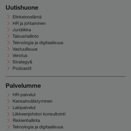
Uutishuone
Elinkeinoelämä
HR ja johtaminen
Juridiikka
Taloushallinto
Teknologia ja digitaalisuus
Vastuullisuus
Verotus
Strategy&
Podcastit
Palvelumme
HR-palvelut
Kansainvälistyminen
Lakipalvelut
Liikkeenjohdon konsultointi
Riskienhallinta
Teknologia ja digitaalisuus