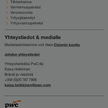
Tilintarkastus
Varmennuspalvelut
Veroneuvonta
Yritysjärjestelyt
Yritysvastuupalvelut
Yhteystiedot & medialle
Mediatiedotteemme voit tilata
Cisionin kautta
.
Johdon yhteystiedot
Yhteyshenkilösi PwC:llä:
Kaisa Heikkinen
Brändi ja viestintä
+358 (0)20 787 7906
kaisa.heikkinen@pwc.com