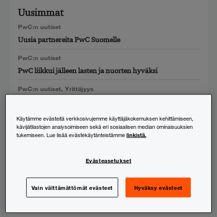
Uusimmat
PwC:n uutiset
Uusia partnereita PwC Suomelle
PwC:n uutiset
PwC liikkui jälleen lasten ja nuorten hyväksi
PwC:n uutiset
,
Yrittäjyys
180 kasvunnälkäistä yritystä valittu Kasvupolku-
sparraukseen
Käytämme evästeitä verkkosivujemme käyttäjäkokemuksen kehittämiseen,
kävijätilastojen analysoimiseen sekä eri sosiaalisen median ominaisuuksien
PwC:n uutiset
linkistä.
tukemiseen. Lue lisää evästekäytänteistämme
Minna Viinikkala nimitetty PwC Suomen uudeksi
tilintarkastuspartneriksi
Evästeasetukset
Digitalisaatio
,
PwC:n uutiset
,
Taloushallinto
,
Tekoäly
PwC ja Aalto-yliopisto selvittivät suurten yritysten
Vain välttämättömät evästeet
Hyväksy evästeet
yleisimmin käyttämien taloushallinnon järjestelmien
tekoälykyvykkyyksiä