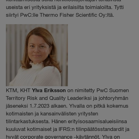
useista eri yrityksistä ja erilaisilta toimialoilta. Tytti
siirtyi PwC:lle Thermo Fisher Scientific Oy:ltä.
KTM, KHT
Ylva Eriksson
on nimitetty PwC Suomen
Territory Risk and Quality Leaderiksi ja
johtoryhmän
jäseneksi 1.7.2023 alkaen
. Ylvalla on pitkä kokemus
kotimaisten ja kansainvälisten yritysten
tilintarkastuksesta. Hänen erityisosaamisalueisiinsa
kuuluvat kotimaiset ja IFRS:n tilinpäätösstandardit ja
hyvät corporate governance -käytännöt. Ylva on