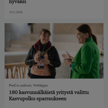
hyväksi
19.5.2026
PwC:n uutiset
,
Yrittäjyys
180 kasvunnälkäistä yritystä valittu
Kasvupolku-sparraukseen