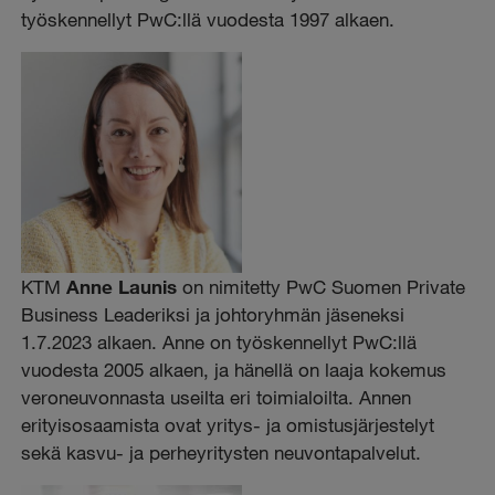
työskennellyt PwC:llä vuodesta 1997 alkaen.
KTM
Anne Launis
on nimitetty PwC Suomen Private
Business Leaderiksi ja johtoryhmän jäseneksi
1.7.2023 alkaen. Anne on työskennellyt PwC:llä
vuodesta 2005 alkaen, ja hänellä on laaja kokemus
veroneuvonnasta useilta eri toimialoilta. Annen
erityisosaamista ovat yritys- ja omistusjärjestelyt
sekä kasvu- ja perheyritysten neuvontapalvelut.