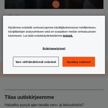
Verotus
ETA-alueiden ulkopuolisten
Käytämme evästeitä verkkosivujemme käyttäjäkokemuksen kehittämiseen,
nettikasinoiden voittojen verotus –
kävijätilastojen analysoimiseen sekä eri sosiaalisen median ominaisuuksien
katsaus KVL:n ratkaisuun
linkistä.
tukemiseen. Lue lisää evästekäytänteistämme
13.10.2025
Evästeasetukset
Vain välttämättömät evästeet
Hyväksy evästeet
LinkedIn
Instagram
Facebook
TikTok
YouTube
Seuraa ja osallistu
Tilaa uutiskirjeemme
Haluatko pysyä ajan tasalla vero- ja lakiuutisista?