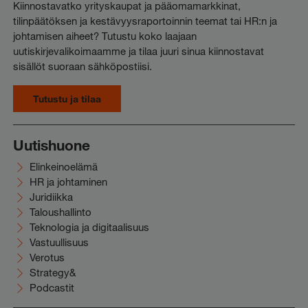
Kiinnostavatko yrityskaupat ja pääomamarkkinat,
tilinpäätöksen ja kestävyysraportoinnin teemat tai HR:n ja
johtamisen aiheet? Tutustu koko laajaan
uutiskirjevalikoimaamme ja tilaa juuri sinua kiinnostavat
sisällöt suoraan sähköpostiisi.
Tutustu ja tilaa
Uutishuone
Elinkeinoelämä
HR ja johtaminen
Juridiikka
Taloushallinto
Teknologia ja digitaalisuus
Vastuullisuus
Verotus
Strategy&
Podcastit