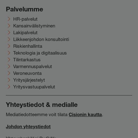
Palvelumme
HR-palvelut
Kansainvälistyminen
Lakipalvelut
Liikkeenjohdon konsultointi
Riskienhallinta
Teknologia ja digitaalisuus
Tilintarkastus
Varmennuspalvelut
Veroneuvonta
Yritysjärjestelyt
Yritysvastuupalvelut
Yhteystiedot & medialle
Mediatiedotteemme voit tilata
Cisionin kautta
.
Johdon yhteystiedot