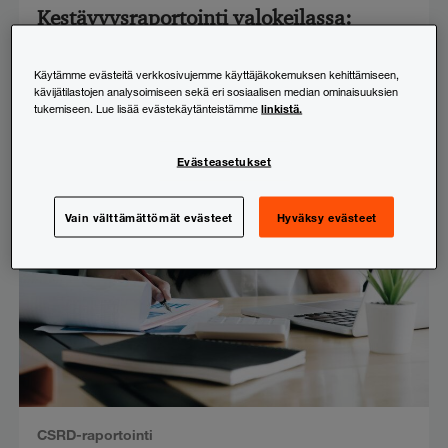
Kestävyysraportointi valokeilassa:
Ajankohtaista kestävyysraportoinnissa
Käytämme evästeitä verkkosivujemme käyttäjäkokemuksen kehittämiseen,
2.9.2025
kävijätilastojen analysoimiseen sekä eri sosiaalisen median ominaisuuksien
linkistä.
tukemiseen. Lue lisää evästekäytänteistämme
Evästeasetukset
Vain välttämättömät evästeet
Hyväksy evästeet
CSRD-raportointi