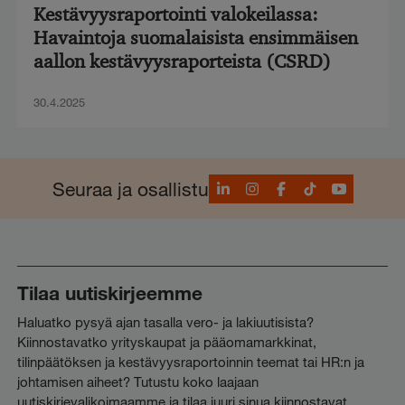
Kestävyysraportointi valokeilassa:
Havaintoja suomalaisista ensimmäisen
aallon kestävyysraporteista (CSRD)
30.4.2025
LinkedIn
Instagram
Facebook
TikTok
YouTube
Seuraa ja osallistu
Tilaa uutiskirjeemme
Haluatko pysyä ajan tasalla vero- ja lakiuutisista?
Kiinnostavatko yrityskaupat ja pääomamarkkinat,
tilinpäätöksen ja kestävyysraportoinnin teemat tai HR:n ja
johtamisen aiheet? Tutustu koko laajaan
uutiskirjevalikoimaamme ja tilaa juuri sinua kiinnostavat