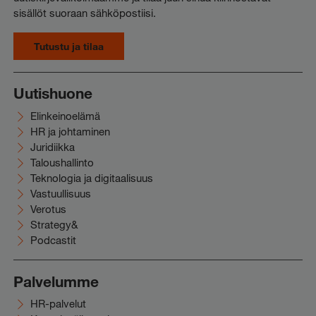
sisällöt suoraan sähköpostiisi.
Tutustu ja tilaa
Uutishuone
Elinkeinoelämä
HR ja johtaminen
Juridiikka
Taloushallinto
Teknologia ja digitaalisuus
Vastuullisuus
Verotus
Strategy&
Podcastit
Palvelumme
HR-palvelut