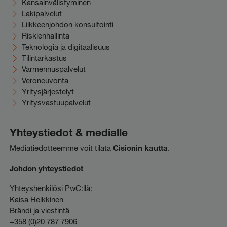
Kansainvälistyminen
Lakipalvelut
Liikkeenjohdon konsultointi
Riskienhallinta
Teknologia ja digitaalisuus
Tilintarkastus
Varmennuspalvelut
Veroneuvonta
Yritysjärjestelyt
Yritysvastuupalvelut
Yhteystiedot & medialle
Mediatiedotteemme voit tilata
Cisionin kautta
.
Johdon yhteystiedot
Yhteyshenkilösi PwC:llä:
Kaisa Heikkinen
Brändi ja viestintä
+358 (0)20 787 7906