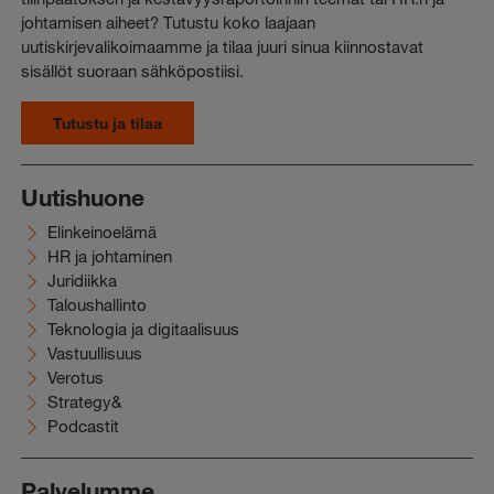
johtamisen aiheet? Tutustu koko laajaan
uutiskirjevalikoimaamme ja tilaa juuri sinua kiinnostavat
sisällöt suoraan sähköpostiisi.
Tutustu ja tilaa
Uutishuone
Elinkeinoelämä
HR ja johtaminen
Juridiikka
Taloushallinto
Teknologia ja digitaalisuus
Vastuullisuus
Verotus
Strategy&
Podcastit
Palvelumme