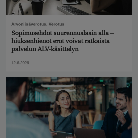
Arvonlisäverotus
,
Verotus
Sopimusehdot suurennuslasin alla –
hiuksenhienot erot voivat ratkaista
palvelun ALV-käsittelyn
12.6.2026