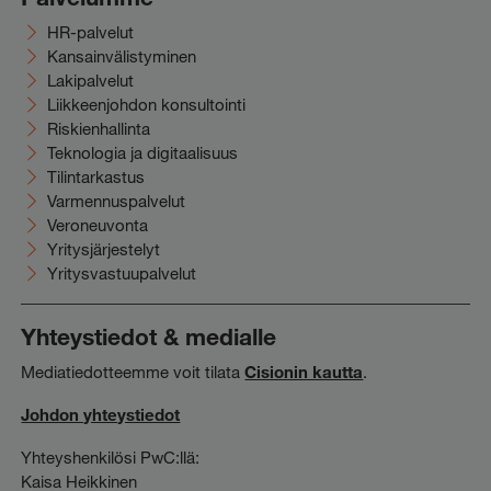
HR-palvelut
Kansainvälistyminen
Lakipalvelut
Liikkeenjohdon konsultointi
Riskienhallinta
Teknologia ja digitaalisuus
Tilintarkastus
Varmennuspalvelut
Veroneuvonta
Yritysjärjestelyt
Yritysvastuupalvelut
Yhteystiedot & medialle
Mediatiedotteemme voit tilata
Cisionin kautta
.
Johdon yhteystiedot
Yhteyshenkilösi PwC:llä:
Kaisa Heikkinen