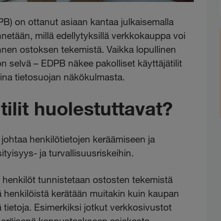
) on ottanut asiaan kantaa julkaisemalla
nnetään, millä edellytyksillä verkkokauppa voi
nnen ostoksen tekemistä. Vaikka lopullinen
on selvä – EDPB näkee pakolliset käyttäjätilit
na tietosuojan näkökulmasta.
tilit huolestuttavat?
i johtaa henkilötietojen keräämiseen ja
ityisyys- ja turvallisuusriskeihin.
 henkilöt tunnistetaan ostosten tekemistä
tä henkilöistä kerätään muitakin kuin kaupan
tietoja. Esimerkiksi jotkut verkkosivustot
keneräisenä kannustaakseen asiakasta