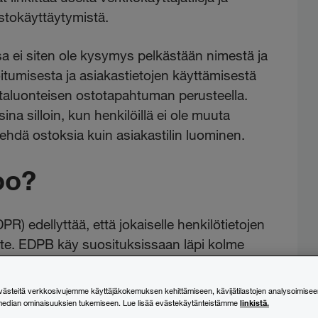
stokäyttäytymistä.
sa ei siten ole kysymys pelkästään nimestä ja
tumisesta ja asiakastietojen käyttämisestä
kertaluonteisen ostotapahtuman perusteella.
sina silloin, kun henkilöillä ei ole muuta
tehdä ostoksia kuin asiakastilin luominen.
oo?
R) edellyttää, että jokaiselle henkilötietojen
ruste. EDPB käy suosituksissaan läpi kolme
verkkokaupat tyypillisesti vetoavat pakollisen
steitä verkkosivujemme käyttäjäkokemuksen kehittämiseen, kävijätilastojen analysoimisee
linkistä.
median ominaisuuksien tukemiseen. Lue lisää evästekäytänteistämme