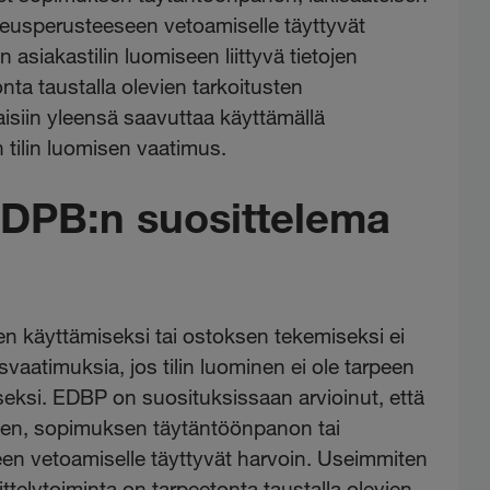
ikeusperusteeseen vetoamiselle täyttyvät
 asiakastilin luomiseen liittyvä tietojen
nta taustalla olevien tarkoitusten
aisiin yleensä saavuttaa käyttämällä
 tilin luomisen vaatimus.
EDPB:n suosittelema
ten käyttämiseksi tai ostoksen tekemiseksi ei
svaatimuksia, jos tilin luominen ei ole tarpeen
seksi. EDBP on suosituksissaan arvioinut, että
tteen, sopimuksen täytäntöönpanon tai
en vetoamiselle täyttyvät harvoin. Useimmiten
sittelytoiminta on tarpeetonta taustalla olevien