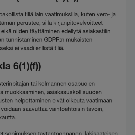
ollista tiliä lain vaatimuksilla, kuten vero- ja
 tämän perustee, sillä kirjanpitovelvoitteet
 eikä niiden täyttäminen edellytä asiakastilin
an tunnistaminen GDPR:n mukaisten
si ei vaadi erillistä tiliä.
la 6(1)(f))
sterinpitäjän tai kolmannen osapuolen
a ja muokkaaminen, asiakasuskollisuuden
usten helpottaminen eivät oikeuta vaatimaan
et voidaan saavuttaa vaihtoehtoisin tavoin,
kautta.
set sopimuksen täytäntöönpanon, lakisääteisen