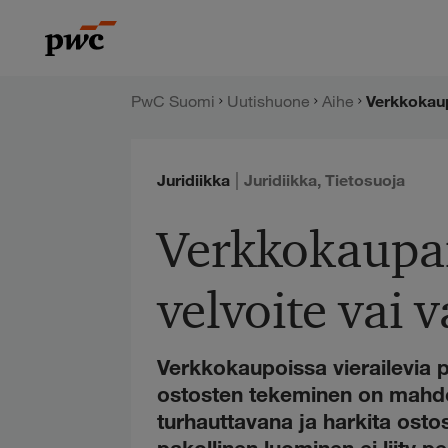
Hyppää
PwC:n
sisältöön
uutishuone
PwC Suomi
Uutishuone
Aihe
Verkkokaupa
|
Juridiikka
Juridiikka
,
Tietosuoja
Verkkokaupan
velvoite vai v
Verkkokaupoissa vierailevia p
ostosten tekeminen on mahdoll
turhauttavana ja harkita ostos