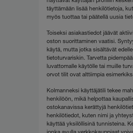
täyttämään lisää henkilötietoja, k
myös tuottaa tai päätellä uusia tiet
Toiseksi asiakastiedot jäävät akti
oston suorittaminen vaatisi. Syntyy 
käytä, mutta jotka sisältävät edell
tietoturvariskin. Tarvetta pidempä
luvattomalle käytölle tai muille tur
orvot tilit ovat alttiimpia esimerkiks
Kolmanneksi käyttäjätili tekee mahd
henkilöön, mikä helpottaa kaupallist
ostokanavissa kerättyjä henkilötie
henkilötiedot, kuten nimi ja yhteys
käyttää yksilöllisinä tunnisteina. K
jonka avulla verkkokauppiaat voivat 