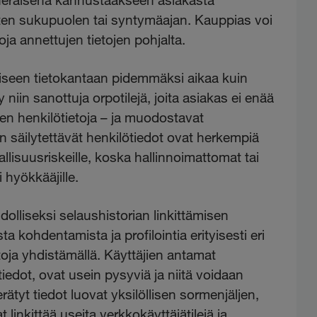
uten sukupuolen tai syntymäajan. Kauppias voi
oja annettujen tietojen pohjalta.
iviseen tietokantaan pidemmäksi aikaa kuin
niin sanottuja orpotilejä, joita asiakas ei enää
een henkilötietoja – ja muodostavat
än säilytettävät henkilötiedot ovat herkempiä
vallisuusriskeille, koska hallinnoimattomat tai
i hyökkääjille.
olliseksi selaushistorian linkittämisen
a kohdentamista ja profilointia erityisesti eri
toja yhdistämällä. Käyttäjien antamat
tiedot, ovat usein pysyviä ja niitä voidaan
erätyt tiedot luovat yksilöllisen sormenjäljen,
linkittää useita verkkokäyttäjätilejä ja