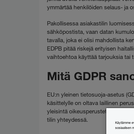
ymmärtää henkilöiden selaus- ja o
Pakollisessa asiakastilin luomises
sähköpostista, vaan datan kumuloi
tavalla, joka ei olisi mahdollista 
EDPB pitää riskejä erityisen haitalli
vaihtoehtoa käyttää tarjouksia tai 
Mitä GDPR san
EU:n yleinen tietosuoja-asetus (GDP
käsittelylle on oltava laillinen pe
yleisintä oikeusperustetta, joihin 
tilin yhteydessä.
Käytämme evä
sosiaalisen 