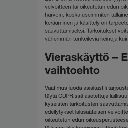
velvoitteen tai oikeutetun edun o
harvoin, koska useimmiten tällainen
kerääminen ja käsittely on tarpeeto
saavuttamiseksi. Tarkoitukset voit
vähemmän tunkeilevia keinoja kuin
Vieraskäyttö – 
vaihtoehto
Vaatimus luoda asiakastili tarjous
täytä GDPR:ssä asetettuja laillisuu
kyseisten tarkoitusten saavuttami
edellytykset lakisääteisen velvoi
oikeutetun edun oikeusperusteese
tällainen tilin luomiseen liittyvä kä