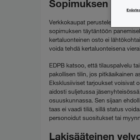
Sopimuksen täytänt
Eväste
Verkkokaupat perustelevat tavallise
sopimuksen täytäntöön panemisell
kertaluonteinen osto ei lähtökohtais
voida tehdä kertaluonteisena vierai
EDPB katsoo, että tilauspalvelu ta
pakollisen tilin, jos pitkäaikainen 
Eksklusiiviset tarjoukset voisivat o
aidosti suljetussa jäsenyhteisössä
osuuskunnassa. Sen sijaan ehdolli
taas ei vaadi tiliä, sillä status v
personoidut suositukset tai myynnin 
Lakisääteinen velvoit