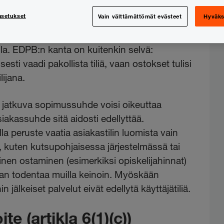
öönpano (artikla 6(1)(b))
asetukset
Vain välttämättömät evästeet
Hyväks
sti asiakastilin luomisen tarpeellisuutta
a. EDPB:n kanta on kuitenkin selvä:
esti vaadi pakollista tiliä, vaan ostokset tulisi
lijana.
i jatkuva sopimussuhde voisi oikeuttaa
asiakassuhde sitä aidosti edellyttää.
lla peruste vaatia asiakastilin luomista vain
, kuten kutsupohjaisessa järjestelmässä tai
nen ostaminen (esimerkiksi opiskelijahinnat)
oidaan todentaa muilla keinoin. Myöskään
jälkeiset palvelut eivät edellytä käyttäjätiliä.
e (artikla 6(1)(c))