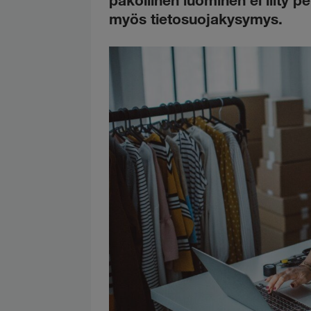
pakollinen luominen ei liity
myös tietosuojakysymys.