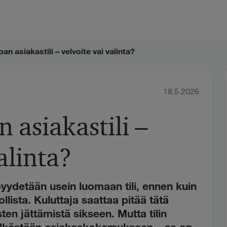
n asiakastili – velvoite vai valinta?
18.5.2026
 asiakastili –
alinta?
yydetään usein luomaan tili, ennen kuin
ista. Kuluttaja saattaa pitää tätä
ten jättämistä sikseen. Mutta tilin