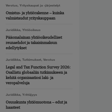
Verotus
,
Yrityskaupat ja -järjestelyt
Omistus- ja yhtiörakenne – kuinka
valmistaudut yrityskauppaan
Juridiikka
,
Yhtiöoikeus
Pääomalainan yhtiöoikeudelliset
reunaehdot ja takaisinmaksun
edellytykset
Juridiikka
,
Tutkimukset
,
Verotus
Legal and Tax Function Survey 2026:
Osallistu globaaliin tutkimukseen ja
kehitä organisaatiosi laki- ja
veropalveluja
Juridiikka
,
Yrittäjyys
Osuuskunta yhtiömuotona – edut ja
haasteet