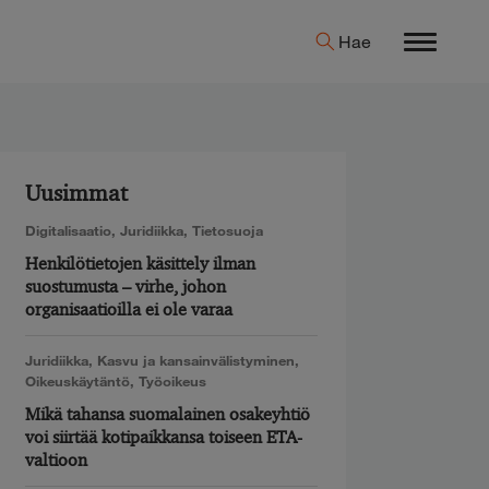
Hae
Menu
Uusimmat
Digitalisaatio
,
Juridiikka
,
Tietosuoja
Henkilötietojen käsittely ilman
suostumusta – virhe, johon
organisaatioilla ei ole varaa
Juridiikka
,
Kasvu ja kansainvälistyminen
,
Oikeuskäytäntö
,
Työoikeus
Mikä tahansa suomalainen osakeyhtiö
voi siirtää kotipaikkansa toiseen ETA-
valtioon