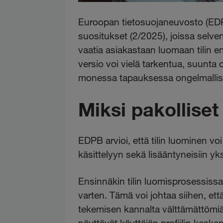
Euroopan tietosuojaneuvosto (EDPB
suositukset (2/2025), joissa selve
vaatia asiakastaan luomaan tilin e
versio voi vielä tarkentua, suunta 
monessa tapauksessa ongelmallisi
Miksi pakolliset 
EDPB arvioi, että tilin luominen vo
käsittelyyn sekä lisääntyneisiin yks
Ensinnäkin tilin luomisprosessissa
varten. Tämä voi johtaa siihen, et
tekemisen kannalta välttämättömiä 
näyttävät käyttäjän profiilin kes