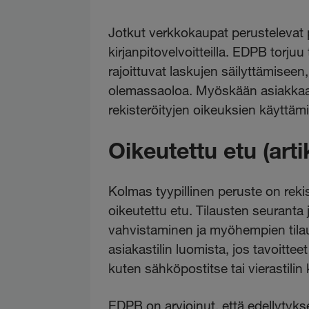
Jotkut verkkokaupat perustelevat pak
kirjanpitovelvoitteilla. EDPB torjuu
rajoittuvat laskujen säilyttämiseen,
olemassaoloa. Myöskään asiakka
rekisteröityjen oikeuksien käyttämisek
Oikeutettu etu (artik
Kolmas tyypillinen peruste on reki
oikeutettu etu. Tilausten seurant
vahvistaminen ja myöhempien tila
asiakastilin luomista, jos tavoitte
kuten sähköpostitse tai vierastilin 
EDPB on arvioinut, että edellytyk