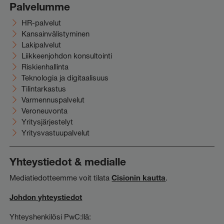
Palvelumme
HR-palvelut
Kansainvälistyminen
Lakipalvelut
Liikkeenjohdon konsultointi
Riskienhallinta
Teknologia ja digitaalisuus
Tilintarkastus
Varmennuspalvelut
Veroneuvonta
Yritysjärjestelyt
Yritysvastuupalvelut
Yhteystiedot & medialle
Mediatiedotteemme voit tilata
Cisionin kautta
.
Johdon yhteystiedot
Yhteyshenkilösi PwC:llä: