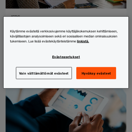
IFRS
IFRS valokeilassa –
Käytämme evästeitä verkkosivujemme käyttäjäkokemuksen kehittämiseen,
Osakekannustinjärjestelyjen
kävijätilastojen analysoimiseen sekä eri sosiaalisen median ominaisuuksien
kirjanpitokäsittelyn mielenkiintoiset
linkistä.
tukemiseen. Lue lisää evästekäytänteistämme
kysymykset
Evästeasetukset
7.12.2023
Vain välttämättömät evästeet
Hyväksy evästeet