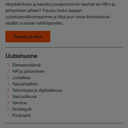
tilinpäätöksen ja kestävyysraportoinnin teemat tai HR:n ja
johtamisen aiheet? Tutustu koko laajaan
uutiskirjevalikoimaamme ja tilaa juuri sinua kiinnostavat
sisällöt suoraan sähköpostiisi.
Tutustu ja tilaa
Uutishuone
Elinkeinoelämä
HR ja johtaminen
Juridiikka
Taloushallinto
Teknologia ja digitaalisuus
Vastuullisuus
Verotus
Strategy&
Podcastit