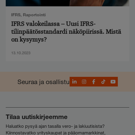
IFRS
,
Raportointi
IFRS valokeilassa – Uusi IFRS-
tilinpäätösstandardi näköpiirissä. Mistä
on kysymys?
13.10.2023
LinkedIn
Instagram
Facebook
TikTok
YouTube
Seuraa ja osallistu
Tilaa uutiskirjeemme
Haluatko pysyä ajan tasalla vero- ja lakiuutisista?
Kiinnostavatko yrityskaupat ja pääomamarkkinat,