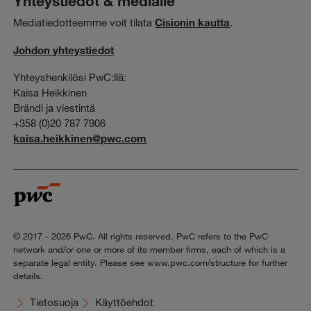
Yhteystiedot & medialle
Mediatiedotteemme voit tilata
Cisionin kautta
.
Johdon yhteystiedot
Yhteyshenkilösi PwC:llä:
Kaisa Heikkinen
Brändi ja viestintä
+358 (0)20 787 7906
kaisa.heikkinen@pwc.com
© 2017 - 2026 PwC. All rights reserved. PwC refers to the PwC
network and/or one or more of its member firms, each of which is a
separate legal entity. Please see www.pwc.com/structure for further
details.
Tietosuoja
Käyttöehdot