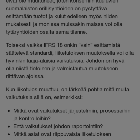
eivät ole muuttuneet, joten konserniin kuuluvien
suomalaisten erillisyhtiöiden on pystyttävä
esittämään tuotot ja kulut edelleen myös niiden
mukaisesti ja monissa muissakin maissa voi olla
tytäryhtiöiden osalta sama tilanne.
Toiseksi vaikka IFRS 18 onkin ”vain” esittämistä
säätelevä standardi, liiketuloksen muutoksella voi olla
hyvinkin laaja-alaisia vaikutuksia. Johdon on hyvä
olla niistä tietoinen ja valmistautua muutokseen
riittävän ajoissa.
Kun liiketulos muuttuu, on tärkeää pohtia mitä muita
vaikutuksia sillä on, esimerkiksi:
Mitkä ovat vaikutukset järjestelmiin, prosesseihin
ja kontrolleihin?
Entä vaikutukset johdon raportointiin?
Mitkä asiat ovat riippuvaisia liiketuloksen