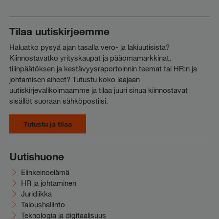
Tilaa uutiskirjeemme
Haluatko pysyä ajan tasalla vero- ja lakiuutisista?
Kiinnostavatko yrityskaupat ja pääomamarkkinat,
tilinpäätöksen ja kestävyysraportoinnin teemat tai HR:n ja
johtamisen aiheet? Tutustu koko laajaan
uutiskirjevalikoimaamme ja tilaa juuri sinua kiinnostavat
sisällöt suoraan sähköpostiisi.
Tutustu ja tilaa
Uutishuone
Elinkeinoelämä
HR ja johtaminen
Juridiikka
Taloushallinto
Teknologia ja digitaalisuus