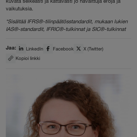
kuvata selkeästi ja kattavasti jo havaittuja eroja ja
vaikutuksia.
*Sisältää IFRS®-tilinpäätösstandardit, mukaan lukien
IAS®-standardit, IFRIC®-tulkinnat ja SIC®-tulkinnat
Jaa:
LinkedIn
Facebook
X (Twitter)
Kopioi linkki