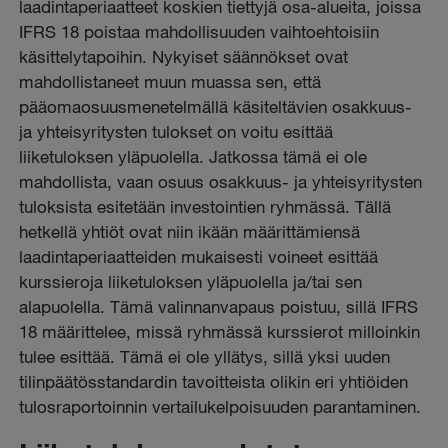
laadintaperiaatteet koskien tiettyjä osa-alueita, joissa
IFRS 18 poistaa mahdollisuuden vaihtoehtoisiin
käsittelytapoihin. Nykyiset säännökset ovat
mahdollistaneet muun muassa sen, että
pääomaosuusmenetelmällä käsiteltävien osakkuus-
ja yhteisyritysten tulokset on voitu esittää
liiketuloksen yläpuolella. Jatkossa tämä ei ole
mahdollista, vaan osuus osakkuus- ja yhteisyritysten
tuloksista esitetään investointien ryhmässä. Tällä
hetkellä yhtiöt ovat niin ikään määrittämiensä
laadintaperiaatteiden mukaisesti voineet esittää
kurssieroja liiketuloksen yläpuolella ja/tai sen
alapuolella. Tämä valinnanvapaus poistuu, sillä IFRS
18 määrittelee, missä ryhmässä kurssierot milloinkin
tulee esittää. Tämä ei ole yllätys, sillä yksi uuden
tilinpäätösstandardin tavoitteista olikin eri yhtiöiden
tulosraportoinnin vertailukelpoisuuden parantaminen.