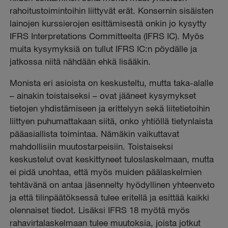
rahoitustoimintoihin liittyvät erät. Konsernin sisäisten
lainojen kurssierojen esittämisestä onkin jo kysytty
IFRS Interpretations Committeelta (IFRS IC). Myös
muita kysymyksiä on tullut IFRS IC:n pöydälle ja
jatkossa niitä nähdään ehkä lisääkin.
Monista eri asioista on keskusteltu, mutta taka-alalle
– ainakin toistaiseksi – ovat jääneet kysymykset
tietojen yhdistämiseen ja erittelyyn sekä liitetietoihin
liittyen puhumattakaan siitä, onko yhtiöllä tietynlaista
pääasiallista toimintaa. Nämäkin vaikuttavat
mahdollisiin muutostarpeisiin. Toistaiseksi
keskustelut ovat keskittyneet tuloslaskelmaan, mutta
ei pidä unohtaa, että myös muiden päälaskelmien
tehtävänä on antaa jäsennelty hyödyllinen yhteenveto
ja että tilinpäätöksessä tulee eritellä ja esittää kaikki
olennaiset tiedot. Lisäksi IFRS 18 myötä myös
rahavirtalaskelmaan tulee muutoksia, joista jotkut