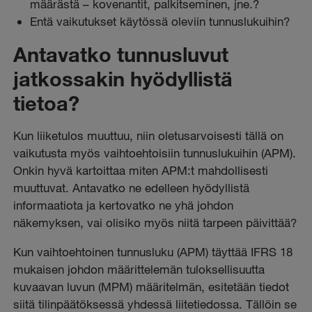
määrästä – kovenantit, palkitseminen, jne.?
Entä vaikutukset käytössä oleviin tunnuslukuihin?
Antavatko tunnusluvut
jatkossakin hyödyllistä
tietoa?
Kun liiketulos muuttuu, niin oletusarvoisesti tällä on
vaikutusta myös vaihtoehtoisiin tunnuslukuihin (APM).
Onkin hyvä kartoittaa miten APM:t mahdollisesti
muuttuvat. Antavatko ne edelleen hyödyllistä
informaatiota ja kertovatko ne yhä johdon
näkemyksen, vai olisiko myös niitä tarpeen päivittää?
Kun vaihtoehtoinen tunnusluku (APM) täyttää IFRS 18
mukaisen johdon määrittelemän tuloksellisuutta
kuvaavan luvun (MPM) määritelmän, esitetään tiedot
siitä tilinpäätöksessä yhdessä liitetiedossa. Tällöin se