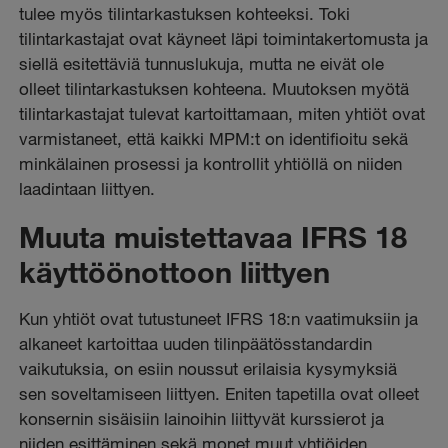
tulee myös tilintarkastuksen kohteeksi. Toki
tilintarkastajat ovat käyneet läpi toimintakertomusta ja
siellä esitettäviä tunnuslukuja, mutta ne eivät ole
olleet tilintarkastuksen kohteena. Muutoksen myötä
tilintarkastajat tulevat kartoittamaan, miten yhtiöt ovat
varmistaneet, että kaikki MPM:t on identifioitu sekä
minkälainen prosessi ja kontrollit yhtiöllä on niiden
laadintaan liittyen.
Muuta muistettavaa IFRS 18
käyttöönottoon liittyen
Kun yhtiöt ovat tutustuneet IFRS 18:n vaatimuksiin ja
alkaneet kartoittaa uuden tilinpäätösstandardin
vaikutuksia, on esiin noussut erilaisia kysymyksiä
sen soveltamiseen liittyen. Eniten tapetilla ovat olleet
konsernin sisäisiin lainoihin liittyvät kurssierot ja
niiden esittäminen sekä monet muut yhtiöiden