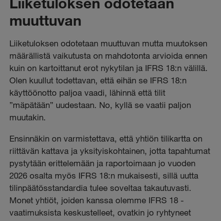
Liiketuloksen odotetaan
muuttuvan
Liiketuloksen odotetaan muuttuvan mutta muutoksen
määrällistä vaikutusta on mahdotonta arvioida ennen
kuin on kartoittanut erot nykytilan ja IFRS 18:n välillä.
Olen kuullut todettavan, että eihän se IFRS 18:n
käyttöönotto paljoa vaadi, lähinnä että tilit
”mäpätään” uudestaan. No, kyllä se vaatii paljon
muutakin.
Ensinnäkin on varmistettava, että yhtiön tilikartta on
riittävän kattava ja yksityiskohtainen, jotta tapahtumat
pystytään erittelemään ja raportoimaan jo vuoden
2026 osalta myös IFRS 18:n mukaisesti, sillä uutta
tilinpäätösstandardia tulee soveltaa takautuvasti.
Monet yhtiöt, joiden kanssa olemme IFRS 18 -
vaatimuksista keskustelleet, ovatkin jo ryhtyneet