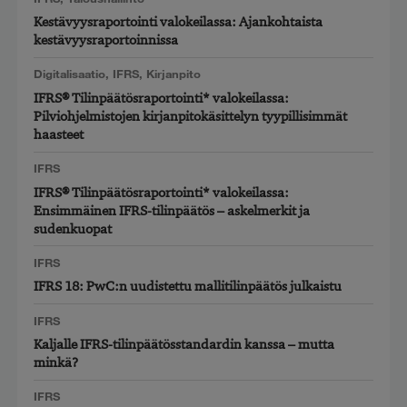
Kestävyysraportointi valokeilassa: Ajankohtaista
kestävyysraportoinnissa
Digitalisaatio
,
IFRS
,
Kirjanpito
IFRS® Tilinpäätösraportointi* valokeilassa:
Pilviohjelmistojen kirjanpitokäsittelyn tyypillisimmät
haasteet
IFRS
IFRS® Tilinpäätösraportointi* valokeilassa:
Ensimmäinen IFRS-tilinpäätös – askelmerkit ja
sudenkuopat
IFRS
IFRS 18: PwC:n uudistettu mallitilinpäätös julkaistu
IFRS
Kaljalle IFRS-tilinpäätösstandardin kanssa – mutta
minkä?
IFRS