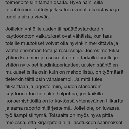
toimenpiteisiin tämän osalta. Hyvä näin, sillä
tapahtumien erittely jälkikäteen voi olla haastavaa ja
todella aikaa vievää.
Joillekin yhtiöille uuden tilinpäätösstandardin
käyttöönoton vaikutukset ovat vähäisiä, kun taas
toisille muutokset voivat olla hyvinkin merkittäviä ja
vaatia enemmän töitä ja resursseja. Jos esimerkiksi
yhtiön kurssierojen seuranta on jo tarkalla tasolla ja
yhtiön nykyiset laadintaperiaatteet uusien sääntöjen
mukaiset (siltä osin kuin on mahdollista), on työmäärä
tietenkin tältä osin vähäisempi. Ja mitä tulee
tilikarttaan ja järjestelmiin, uuden standardin
käyttöönottoa tietenkin helpottaa, jos kaikilla
konserniyhtiöillä on jo käytössä yhteneväinen tilikartta
ja sama raportointijärjestelmä. Jollei ole, on luvassa
työläämpi siirtymä. Toisaalta on myös hyvä pitää
mielessä, että kirjanpitolain ja -asetuksen säännökset