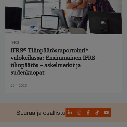
IFRS
IFRS® Tilinpäätösraportointi*
valokeilassa: Ensimmäinen IFRS-
tilinpäätös – askelmerkit ja
sudenkuopat
29.4.2026
LinkedIn
Instagram
Facebook
TikTok
YouTube
Seuraa ja osallistu