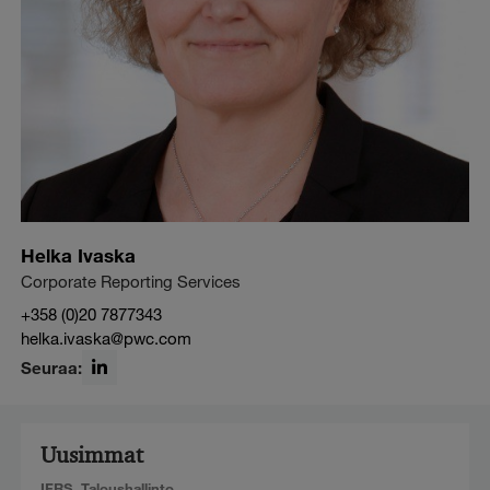
Helka Ivaska
Corporate Reporting Services
+358 (0)20 7877343
helka.ivaska@pwc.com
Seuraa:
LinkedIn
Uusimmat
IFRS
,
Taloushallinto