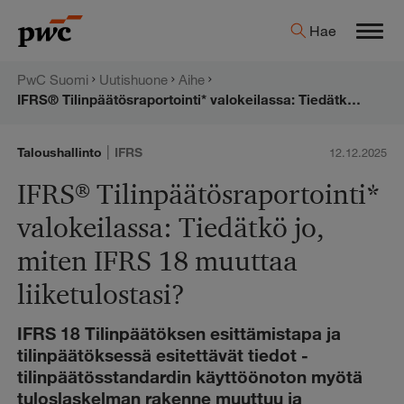
Hyppää
PwC:n
Hae
sisältöön
Men
uutishuone
PwC Suomi
Uutishuone
Aihe
IFRS® Tilinpäätösraportointi* valokeilassa: Tiedätkö jo, miten IFRS 18 muuttaa liiketulostasi?
|
Taloushallinto
IFRS
12.12.2025
IFRS® Tilinpäätösraportointi*
valokeilassa: Tiedätkö jo,
miten IFRS 18 muuttaa
liiketulostasi?
IFRS 18 Tilinpäätöksen esittämistapa ja
tilinpäätöksessä esitettävät tiedot -
tilinpäätösstandardin käyttöönoton myötä
tuloslaskelman rakenne muuttuu ja