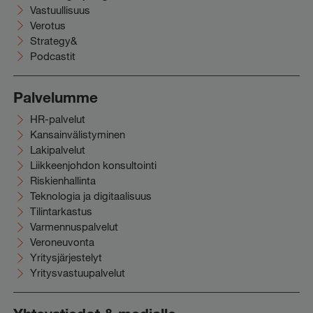
Vastuullisuus
Verotus
Strategy&
Podcastit
Palvelumme
HR-palvelut
Kansainvälistyminen
Lakipalvelut
Liikkeenjohdon konsultointi
Riskienhallinta
Teknologia ja digitaalisuus
Tilintarkastus
Varmennuspalvelut
Veroneuvonta
Yritysjärjestelyt
Yritysvastuupalvelut